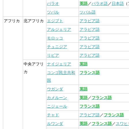
パラオ
英語
／
パラオ語
／
日本語
（
ツバル
ツバル語
アフリカ
北アフリカ
エジプト
アラビア語
アルジェリア
アラビア語
モロッコ
アラビア語
チュニジア
アラビア語
リビア
アラビア語
中央アフリ
ナイジェリア
英語
カ
コンゴ民主共和
フランス語
国
ウガンダ
英語
カメルーン
英語
／
フランス語
ニジェール
フランス語
チャド
アラビア語
／
フランス語
ルワンダ
英語
／
フランス語
／
スワヒ