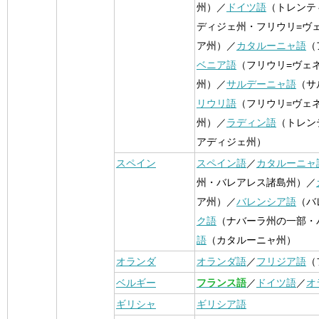
州）／
ドイツ語
（トレンテ
ディジェ州・フリウリ=ヴ
ア州）／
カタルーニャ語
（
ベニア語
（フリウリ=ヴェ
州）／
サルデーニャ語
（サ
リウリ語
（フリウリ=ヴェ
州）／
ラディン語
（トレン
アディジェ州）
スペイン
スペイン語
／
カタルーニャ
州・バレアレス諸島州）／
ア州）／
バレンシア語
（バ
ク語
（ナバーラ州の一部・
語
（カタルーニャ州）
オランダ
オランダ語
／
フリジア語
（
ベルギー
フランス語
／
ドイツ語
／
オ
ギリシャ
ギリシア語