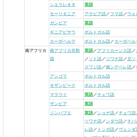
シエラレオネ
英語
モーリタニア
アラビア語
／
フラ語
／
ウォ
ガンビア
英語
ギニアビサウ
ポルトガル語
カーボベルデ
ポルトガル語
／
カーボベル
南アフリカ
南アフリカ共和
英語
／
アフリカーンス語
／
国
／
ソト語
／
ツワナ語
／
北ソ
スワジ語
／
南ンデベレ語
／
アンゴラ
ポルトガル語
モザンビーク
ポルトガル語
マラウイ
英語
／
チェワ語
ザンビア
英語
ジンバブエ
英語
／
ショナ語
／
チェワ語
ツワナ語
／
ンダウ語
／
チバ
レ語
／
トンガ語
／
ヴェンダ