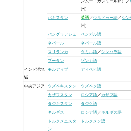
ンムー・カシミール州）／
州）
パキスタン
英語
／
ウルドゥー語
／
シン
州）
バングラデシュ
ベンガル語
ネパール
ネパール語
スリランカ
タミル語
／
シンハラ語
ブータン
ゾンカ語
インド洋地
モルディブ
ディベヒ語
域
中央アジア
ウズベキスタン
ウズベク語
カザフスタン
ロシア語
／
カザフ語
タジキスタン
タジク語
キルギス
ロシア語
／
キルギス語
トルクメニスタ
トルクメン語
ン