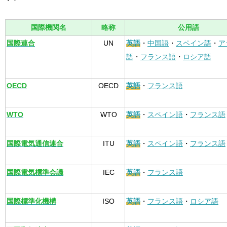
国際機関名
略称
公用語
国際連合
UN
英語
・
中国語
・
スペイン語
・
ア
語
・
フランス語
・
ロシア語
OECD
OECD
英語
・
フランス語
WTO
WTO
英語
・
スペイン語
・
フランス語
国際電気通信連合
ITU
英語
・
スペイン語
・
フランス語
国際電気標準会議
IEC
英語
・
フランス語
国際標準化機構
ISO
英語
・
フランス語
・
ロシア語