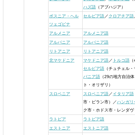
ハズ語
（アブハジア）
ボスニア・ヘル
セルビア語
／
クロアチア語
ツェゴビナ
アルメニア
アルメニア語
アルバニア
アルバニア語
リトアニア
リトアニア語
北マケドニア
マケドニア語
／
トルコ語
（
セルビア語
（チュチェル・
バニア語
（29の地方自治
ト・オリザリ）
スロベニア
スロベニア語
／
イタリア語
市・ピラン市）／
ハンガリ
ク市・ホドス市・レンダヴ
ラトビア
ラトビア語
エストニア
エストニア語