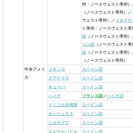
州・ノースウェスト準州）
（ノースウェスト準州）／
ウェスト準州）／
イヌイナ
ト準州・ノースウェスト準
語
（ノースウェスト準州）
ゥン語
（ノースウェスト準
語
（ノースウェスト準州）
（ノースウェスト準州）
中央アメリ
メキシコ
スペイン語
カ
グアテマラ
スペイン語
キューバ
スペイン語
ハイチ
フランス語
／
ハイチ語
ドミニカ共和国
スペイン語
ホンジュラス
スペイン語
ニカラグア
スペイン語
エルサルバドル
スペイン語