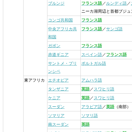
ブルンジ
フランス語
／
ルンディ語
／
ニーカ湖周辺と首都ブジュ
コンゴ共和国
フランス語
中央アフリカ共
フランス語
／
サンゴ語
和国
ガボン
フランス語
赤道ギニア
スペイン語
／
フランス語
サントメ・プリ
ポルトガル語
ンシペ
東アフリカ
エチオピア
アムハラ語
タンザニア
英語
／
スワヒリ語
ケニア
英語
／
スワヒリ語
スーダン
アラビア語
／
英語
（南部）
ソマリア
ソマリ語
南スーダン
英語