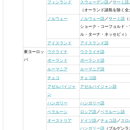
フィンランド
スウェーデン語
／
サーミ語
（オーランド諸島を除く全
ノルウェー
ノルウェー語
／
サーミ語
（
ショーク・コーフョルド・
ル・ターナ・ネッセビィ）
アイスランド
アイスランド語
東ヨーロッ
ウクライナ
ウクライナ語
パ
ポーランド
ポーランド語
ルーマニア
ルーマニア語
チェコ
チェコ語
アゼルバイジャ
アゼルバイジャン語
ン
ハンガリー
ハンガリー語
ベラルーシ
ロシア語
／
ベラルーシ語
オーストリア
ドイツ語
／
チェコ語
／
スロ
ハンガリー語
（ブルゲンラ