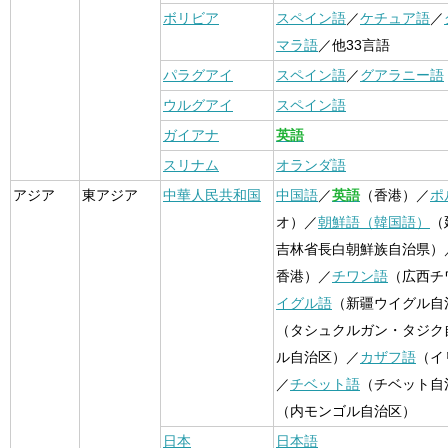
ボリビア
スペイン語
／
ケチュア語
／
マラ語
／他33言語
パラグアイ
スペイン語
／
グアラニー語
ウルグアイ
スペイン語
ガイアナ
英語
スリナム
オランダ語
アジア
東アジア
中華人民共和国
中国語
／
英語
（香港）／
ポ
オ）／
朝鮮語（韓国語）
（
吉林省長白朝鮮族自治県）
香港）／
チワン語
（広西チ
イグル語
（新疆ウイグル自
（タシュクルガン・タジク
ル自治区）／
カザフ語
（イ
／
チベット語
（チベット自
（内モンゴル自治区）
日本
日本語