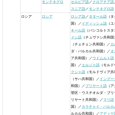
モンテネグロ
セルビア語
／
クロアチア語
スニア語
／
モンテネグロ語
ロシア
ロシア
ロシア語
／
タタール語
（タ
国）／
イディッシュ語
（ユ
キール語
（バシコルトスタ
ァシ語
（チュヴァシ共和国
（チェチェン共和国）／
カ
ダ・バルカル共和国）／
オ
ア共和国）／
ウドムルト語
国）／
エルジャ語
（モルド
クシャ語
（モルドヴィア共
（サハ共和国）／
イングー
和国）／
ブリヤート語
（ア
管区・ウスチオルダ・ブリ
リヤート共和国）／
マリ語
国）／
カラチャイ・バルカ
ルカル共和国）／
アディゲ