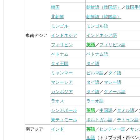
韓国
朝鮮語（韓国語）
／
韓国手
北朝鮮
朝鮮語（韓国語）
モンゴル
モンゴル語
東南アジア
インドネシア
インドネシア語
フィリピン
英語
／
フィリピン語
ベトナム
ベトナム語
タイ王国
タイ語
ミャンマー
ビルマ語
／
タイ語
マレーシア
タイ語
／
マレー語
カンボジア
タイ語
／
クメール語
ラオス
ラーオ語
シンガポール
英語
／
中国語
／
タミル語
／
東ティモール
ポルトガル語
／
テトゥン語
南アジア
インド
英語
／
ヒンディー語
／
サン
ル語
（トリプラ州・西ベン