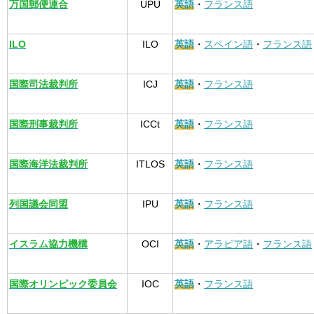
万国郵便連合
UPU
英語
・
フランス語
ILO
ILO
英語
・
スペイン語
・
フランス語
国際司法裁判所
ICJ
英語
・
フランス語
国際刑事裁判所
ICCt
英語
・
フランス語
国際海洋法裁判所
ITLOS
英語
・
フランス語
列国議会同盟
IPU
英語
・
フランス語
イスラム協力機構
OCI
英語
・
アラビア語
・
フランス語
国際オリンピック委員会
IOC
英語
・
フランス語