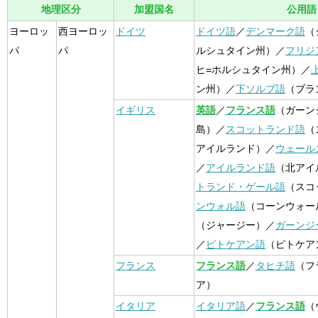
地理区分
加盟国名
公用語
ヨーロッ
西ヨーロッ
ドイツ
ドイツ語
／
デンマーク語
（
パ
パ
ルシュタイン州）／
フリジ
ヒ=ホルシュタイン州）／
ン州）／
下ソルブ語
（ブラ
イギリス
英語
／
フランス語
（ガーン
島）／
スコットランド語
（
アイルランド）／
ウェール
／
アイルランド語
（北アイ
トランド・ゲール語
（スコ
ンウォル語
（コーンウォー
（ジャージー）／
ガーンジ
／
ピトケアン語
（ピトケア
フランス
フランス語
／
タヒチ語
（フ
ア）
イタリア
イタリア語
／
フランス語
（