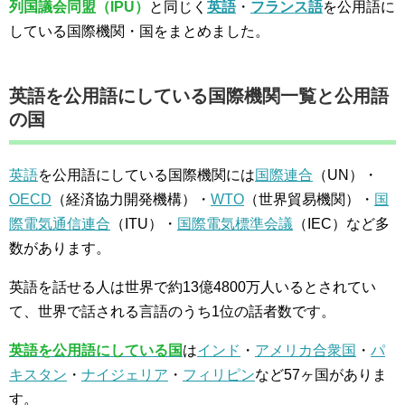
列国議会同盟（IPU）
と同じく
英語
・
フランス語
を公用語に
している国際機関・国をまとめました。
英語を公用語にしている国際機関一覧と公用語
の国
英語
を公用語にしている国際機関には
国際連合
（UN）・
OECD
（経済協力開発機構）・
WTO
（世界貿易機関）・
国
際電気通信連合
（ITU）・
国際電気標準会議
（IEC）など多
数があります。
英語を話せる人は世界で約13億4800万人いるとされてい
て、世界で話される言語のうち1位の話者数です。
英語を公用語にしている国
は
インド
・
アメリカ合衆国
・
パ
キスタン
・
ナイジェリア
・
フィリピン
など57ヶ国がありま
す。