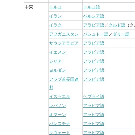
中東
トルコ
トルコ語
イラン
ペルシア語
イラク
アラビア語
／
クルド語
（ク
アフガニスタン
パシュトー語
／
ダリー語
サウジアラビア
アラビア語
イエメン
アラビア語
シリア
アラビア語
ヨルダン
アラビア語
アラブ首長国連
アラビア語
邦
イスラエル
ヘブライ語
レバノン
アラビア語
オマーン
アラビア語
パレスチナ
アラビア語
クウェート
アラビア語