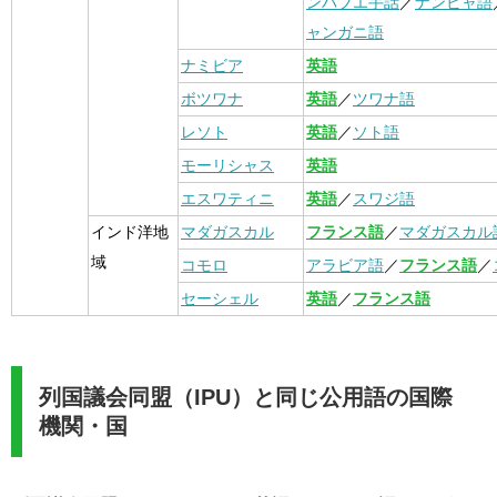
ンバブエ手話
／
ナンビャ語
ャンガニ語
ナミビア
英語
ボツワナ
英語
／
ツワナ語
レソト
英語
／
ソト語
モーリシャス
英語
エスワティニ
英語
／
スワジ語
インド洋地
マダガスカル
フランス語
／
マダガスカル
域
コモロ
アラビア語
／
フランス語
／
セーシェル
英語
／
フランス語
列国議会同盟（IPU）と同じ公用語の国際
機関・国