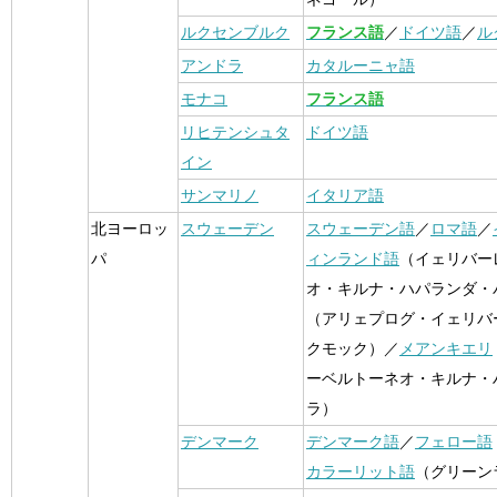
ルクセンブルク
フランス語
／
ドイツ語
／
ル
アンドラ
カタルーニャ語
モナコ
フランス語
リヒテンシュタ
ドイツ語
イン
サンマリノ
イタリア語
北ヨーロッ
スウェーデン
スウェーデン語
／
ロマ語
／
パ
ィンランド語
（イェリバー
オ・キルナ・ハパランダ・
（アリェプログ・イェリバ
クモック）／
メアンキエリ
ーベルトーネオ・キルナ・
ラ）
デンマーク
デンマーク語
／
フェロー語
カラーリット語
（グリーン