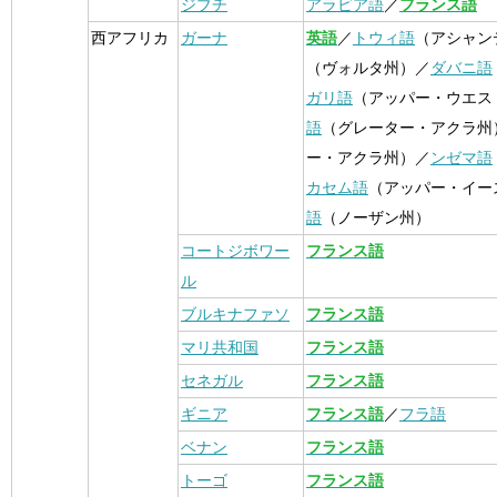
ジブチ
アラビア語
／
フランス語
西アフリカ
ガーナ
英語
／
トウィ語
（アシャン
（ヴォルタ州）／
ダバニ語
ガリ語
（アッパー・ウエス
語
（グレーター・アクラ州
ー・アクラ州）／
ンゼマ語
カセム語
（アッパー・イー
語
（ノーザン州）
コートジボワー
フランス語
ル
ブルキナファソ
フランス語
マリ共和国
フランス語
セネガル
フランス語
ギニア
フランス語
／
フラ語
ベナン
フランス語
トーゴ
フランス語