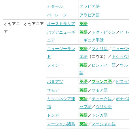
カタール
アラビア語
バーレーン
アラビア語
オセアニ
オセアニア
オーストラリア
英語
ア
パプアニューギ
英語
／
トク・ピシン
／
ヒリ
ニア
ーギニア手話
ニュージーラン
英語
／
マオリ語
／
ニュージ
ド
エ語
（ニウエ）／
トケラウ
フィジー
英語
／
ヒンディー語
／
ウル
語
バヌアツ
英語
／
フランス語
／
ビスラ
サモア
英語
／
サモア語
ミクロネシア連
英語
／
チューク語
／
ポナペ
邦
ップ語
／
ウリシ語
トンガ
英語
／
トンガ語
マーシャル諸島
英語
／
マーシャル語