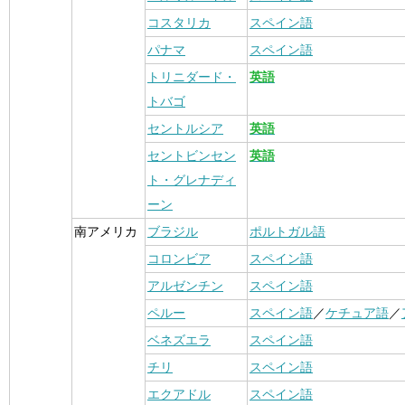
コスタリカ
スペイン語
パナマ
スペイン語
トリニダード・
英語
トバゴ
セントルシア
英語
セントビンセン
英語
ト・グレナディ
ーン
南アメリカ
ブラジル
ポルトガル語
コロンビア
スペイン語
アルゼンチン
スペイン語
ペルー
スペイン語
／
ケチュア語
／
ベネズエラ
スペイン語
チリ
スペイン語
エクアドル
スペイン語