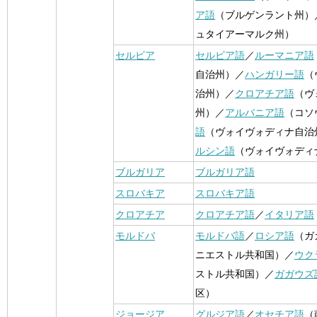
ア語
（ブルゲンラント州）
ュタイアーマルク州）
セルビア
セルビア語
／
ルーマニア語
自治州）／
ハンガリー語
（
治州）／
クロアチア語
（ヴ
州）／
アルバニア語
（コソ
語
（ヴォイヴォディナ自治
ルシン語
（ヴォイヴォディ
ブルガリア
ブルガリア語
スロバキア
スロバキア語
クロアチア
クロアチア語
／
イタリア語
モルドバ
モルドバ語
／
ロシア語
（ガ
ニエストル共和国）／
ウク
ストル共和国）／
ガガウズ
区）
ジョージア
グルジア語
／
オセチア語
（