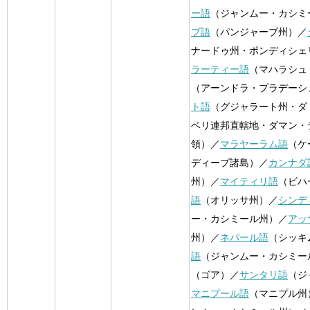
ー語
（ジャンムー・カシミ
ブ語
（パンジャーブ州）／
ナードゥ州・ポンディシェ
ラーティー語
（マハラシュ
（アーンドラ・プラデーシ
ト語
（グジャラート州・ダ
ベリ連邦直轄地・ダマン・
領）／
マラヤーラム語
（ケ
ディープ諸島）／
カンナダ
州）／
マイティリ語
（ビハ
語
（オリッサ州）／
シンデ
ー・カシミール州）／
アッ
州）／
ネパール語
（シッキ
語
（ジャンムー・カシミー
（ゴア）／
サンタリ語
（ジ
マニプール語
（マニプル州