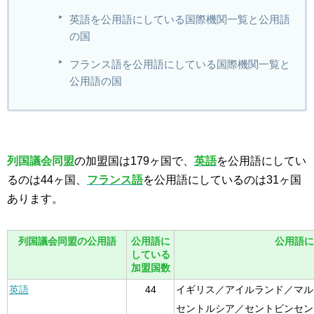
英語を公用語にしている国際機関一覧と公用語
の国
フランス語を公用語にしている国際機関一覧と
公用語の国
列国議会同盟
の加盟国は179ヶ国で、
英語
を公用語にしてい
るのは44ヶ国、
フランス語
を公用語にしているのは31ヶ国
あります。
列国議会同盟の公用語
公用語に
公用語に
している
加盟国数
英語
44
イギリス／アイルランド／マル
セントルシア／セントビンセン