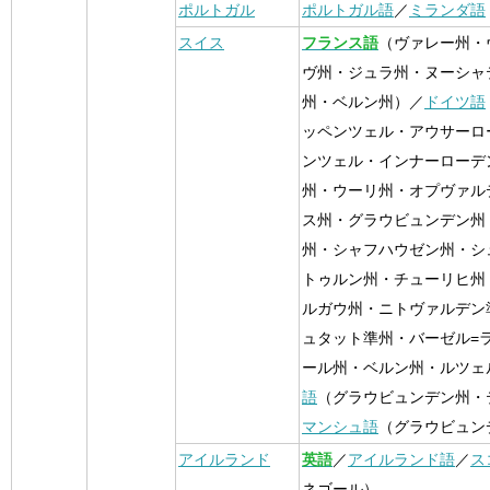
ポルトガル
ポルトガル語
／
ミランダ語
スイス
フランス語
（ヴァレー州・
ヴ州・ジュラ州・ヌーシャ
州・ベルン州）／
ドイツ語
ッペンツェル・アウサーロ
ンツェル・インナーローデ
州・ウーリ州・オプヴァル
ス州・グラウビュンデン州
州・シャフハウゼン州・シ
トゥルン州・チューリヒ州
ルガウ州・ニトヴァルデン
ュタット準州・バーゼル=
ール州・ベルン州・ルツェ
語
（グラウビュンデン州・
マンシュ語
（グラウビュン
アイルランド
英語
／
アイルランド語
／
ス
ネゴール）