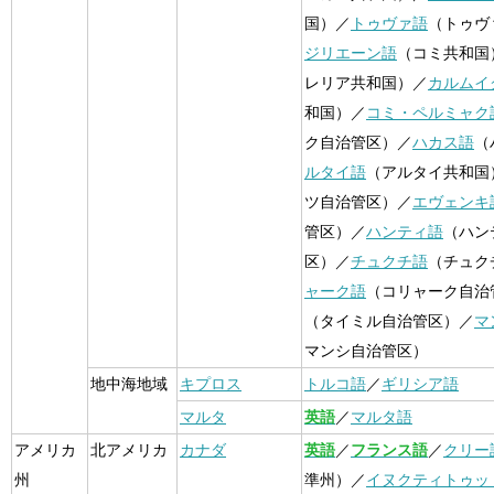
国）／
トゥヴァ語
（トゥヴ
ジリエーン語
（コミ共和国
レリア共和国）／
カルムイ
和国）／
コミ・ペルミャク
ク自治管区）／
ハカス語
（
ルタイ語
（アルタイ共和国
ツ自治管区）／
エヴェンキ
管区）／
ハンティ語
（ハン
区）／
チュクチ語
（チュク
ャーク語
（コリャーク自治
（タイミル自治管区）／
マ
マンシ自治管区）
地中海地域
キプロス
トルコ語
／
ギリシア語
マルタ
英語
／
マルタ語
アメリカ
北アメリカ
カナダ
英語
／
フランス語
／
クリー
州
準州）／
イヌクティトゥッ