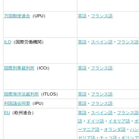
万国郵便連合
（UPU）
英語
・
フランス語
ILO
（国際労働機関）
英語
・
スペイン語
・
フランス語
国際刑事裁判所
（ICCt）
英語
・
フランス語
国際海洋法裁判所
（ITLOS）
英語
・
フランス語
列国議会同盟
（IPU）
英語
・
フランス語
EU
（欧州連合）
英語
・
スペイン語
・
フランス語
語
・
ドイツ語
・
イタリア語
・
ポ
ーマニア語
・
オランダ語
・
ハン
ガリア語
・
チェコ語
・
ギリシア