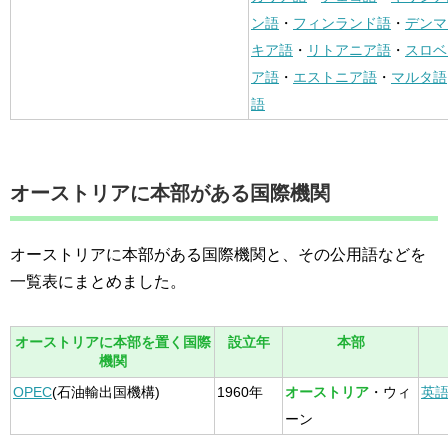
ン語
・
フィンランド語
・
デンマ
キア語
・
リトアニア語
・
スロベ
ア語
・
エストニア語
・
マルタ語
語
オーストリアに本部がある国際機関
オーストリアに本部がある国際機関と、その公用語などを
一覧表にまとめました。
オーストリアに本部を置く国際
設立年
本部
機関
OPEC
(石油輸出国機構)
1960年
オーストリア
・ウィ
英
ーン