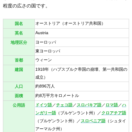
程度の広さの国です。
オーストリア（オーストリア共和国）
国名
Austria
英名
ヨーロッパ
地理区分
東ヨーロッパ
ウィーン
首都
1918年（ハプスブルク帝国の崩壊、第一共和国の
建国
成立）
約896万人
人口
約8万平方キロメートル
面積
ドイツ語
／
チェコ語
／
スロバキア語
／
ロマ語
／
ハ
公用語
ンガリー語
（ブルゲンラント州）／
クロアチア語
（ブルゲンラント州）／
スロベニア語
（シュタイ
アーマルク州）