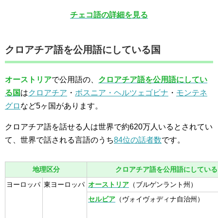
チェコ語の詳細を見る
クロアチア語を公用語にしている国
オーストリア
で公用語の、
クロアチア語を公用語にしてい
る国
は
クロアチア
・
ボスニア・ヘルツェゴビナ
・
モンテネ
グロ
など5ヶ国があります。
クロアチア語を話せる人は世界で約620万人いるとされてい
て、世界で話される言語のうち
84位の話者数
です。
地理区分
クロアチア語を公用語にしている
ヨーロッパ
東ヨーロッパ
オーストリア
（ブルゲンラント州）
セルビア
（ヴォイヴォディナ自治州）