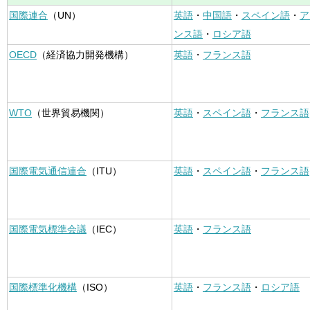
国際連合
（UN）
英語
・
中国語
・
スペイン語
・
ア
ンス語
・
ロシア語
OECD
（経済協力開発機構）
英語
・
フランス語
WTO
（世界貿易機関）
英語
・
スペイン語
・
フランス語
国際電気通信連合
（ITU）
英語
・
スペイン語
・
フランス語
国際電気標準会議
（IEC）
英語
・
フランス語
国際標準化機構
（ISO）
英語
・
フランス語
・
ロシア語