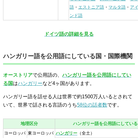
語
・
エストニア語
・
マルタ語
・
ア
ンド語
ドイツ語の詳細を見る
ハンガリー語を公用語にしている国・国際機関
オーストリア
で公用語の、
ハンガリー語を公用語にしてい
る国
は
ハンガリー
など4ヶ国があります。
ハンガリー語を話せる人は世界で約1500万人いるとされて
いて、世界で話される言語のうち
58位の話者数
です。
地理区分
ハンガリー語を公用語にしている
ヨーロッパ
東ヨーロッパ
ハンガリー
（全土）