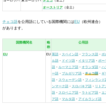
ヨーロッパ
東ヨーロッパ
チェコ
（全土）
オーストリア
（全土）
チェコ語
を公用語にしている国際機関には
EU
（欧州連合）
があります。
国際機関名
略
公用語
称
EU
EU
英語
・
スペイン語
・
フランス語
・
ポ
ル語
・
ドイツ語
・
イタリア語
・
ポー
語
・
ルーマニア語
・
オランダ語
・
ハ
ー語
・
ブルガリア語
・
チェコ語
・
ギ
語
・
スウェーデン語
・
フィンランド
ンマーク語
・
スロバキア語
・
リトア
語
・
スロベニア語
・
ラトビア語
・
エ
ア語
・
マルタ語
・
アイルランド語