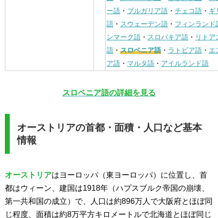
ー語
・
ブルガリア語
・
チェコ語
・
ギ
語
・
スウェーデン語
・
フィンランド
ンマーク語
・
スロバキア語
・
リトア
語
・
スロベニア語
・
ラトビア語
・
エ
ア語
・
マルタ語
・
アイルランド語
スロベニア語の詳細を見る
オーストリアの首都・面積・人口など基本
情報
オーストリア
はヨーロッパ（東ヨーロッパ）に位置し、首
都はウィーン、建国は1918年（ハプスブルク帝国の崩壊、
第一共和国の成立）で、人口は約896万人で大阪府とほぼ同
じ程度、面積は約8万平方キロメートルで北海道とほぼ同じ