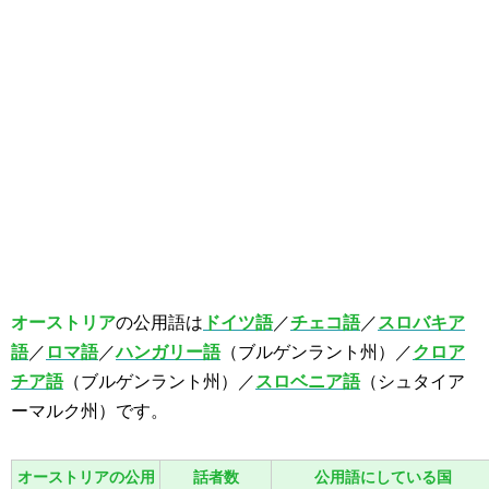
オーストリア
の公用語は
ドイツ語
／
チェコ語
／
スロバキア
語
／
ロマ語
／
ハンガリー語
（ブルゲンラント州）／
クロア
チア語
（ブルゲンラント州）／
スロベニア語
（シュタイア
ーマルク州）です。
オーストリアの公用
話者数
公用語にしている国