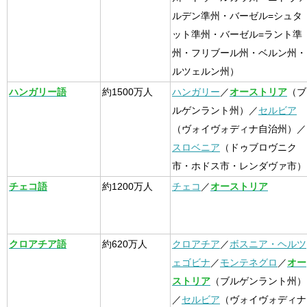
ルデン準州・バーゼル=シュタ
ット準州・バーゼル=ラント準
州・フリブール州・ベルン州・
ルツェルン州）
ハンガリー語
約1500万人
ハンガリー
／
オーストリア
（ブ
ルゲンラント州）／
セルビア
（ヴォイヴォディナ自治州）／
スロベニア
（ドゥブロヴニク
市・ホドス市・レンダヴァ市）
チェコ語
約1200万人
チェコ
／
オーストリア
クロアチア語
約620万人
クロアチア
／
ボスニア・ヘルツ
ェゴビナ
／
モンテネグロ
／
オー
ストリア
（ブルゲンラント州）
／
セルビア
（ヴォイヴォディナ