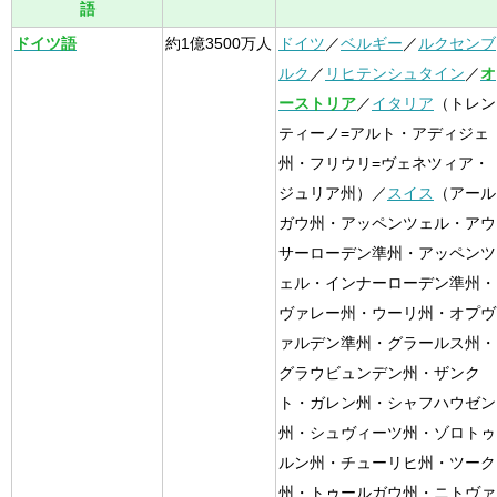
語
ドイツ語
約1億3500万人
ドイツ
／
ベルギー
／
ルクセンブ
ルク
／
リヒテンシュタイン
／
オ
ーストリア
／
イタリア
（トレン
ティーノ=アルト・アディジェ
州・フリウリ=ヴェネツィア・
ジュリア州）／
スイス
（アール
ガウ州・アッペンツェル・アウ
サーローデン準州・アッペンツ
ェル・インナーローデン準州・
ヴァレー州・ウーリ州・オプヴ
ァルデン準州・グラールス州・
グラウビュンデン州・ザンク
ト・ガレン州・シャフハウゼン
州・シュヴィーツ州・ゾロトゥ
ルン州・チューリヒ州・ツーク
州・トゥールガウ州・ニトヴァ