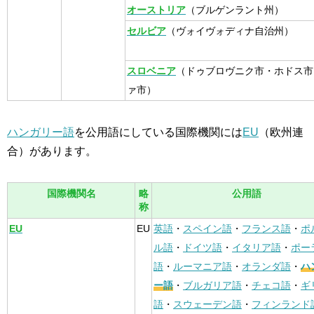
オーストリア
（ブルゲンラント州）
セルビア
（ヴォイヴォディナ自治州）
スロベニア
（ドゥブロヴニク市・ホドス市
ァ市）
ハンガリー語
を公用語にしている国際機関には
EU
（欧州連
合）があります。
国際機関名
略
公用語
称
EU
EU
英語
・
スペイン語
・
フランス語
・
ポ
ル語
・
ドイツ語
・
イタリア語
・
ポー
語
・
ルーマニア語
・
オランダ語
・
ハ
ー語
・
ブルガリア語
・
チェコ語
・
ギ
語
・
スウェーデン語
・
フィンランド