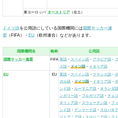
東ヨーロッパ
オーストリア
（全土）
ドイツ語
を公用語にしている国際機関には
国際サッカー連
盟
（FIFA）・
EU
（欧州連合）などがあります。
国際機関名
略称
公用語
国際サッカー連盟
FIFA
英語
・
スペイン語
・
アラビア語
・
ス語
・
ドイツ語
・
イタリア語
EU
EU
英語
・
スペイン語
・
フランス語
・
ガル語
・
ドイツ語
・
イタリア語
・
ンド語
・
ルーマニア語
・
オランダ
ンガリー語
・
ブルガリア語
・
チェ
ギリシア語
・
スウェーデン語
・
フ
ンド語
・
デンマーク語
・
スロバキ
リトアニア語
・
スロベニア語
・
ラ