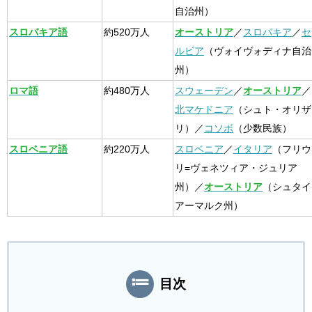
自治州）
スロバキア語
約520万人
オーストリア
／
スロバキア
／
セ
ルビア
（ヴォイヴォディナ自治
州）
ロマ語
約480万人
スウェーデン
／
オーストリア
／
北マケドニア
（シュト・オリザ
リ）／
コソボ
（少数民族）
スロベニア語
約220万人
スロベニア
／
イタリア
（フリウ
リ=ヴェネツィア・ジュリア
州）／
オーストリア
（シュタイ
アーマルク州）
目次