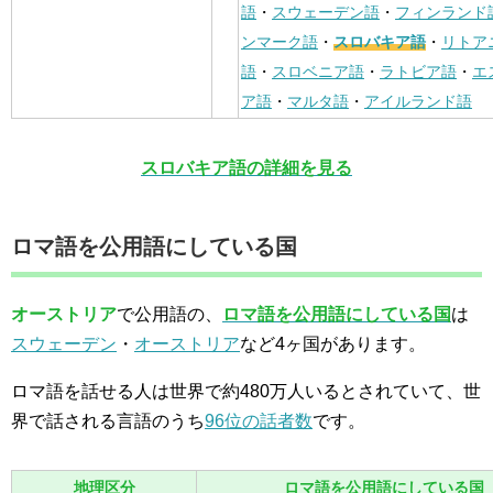
語
・
スウェーデン語
・
フィンランド
ンマーク語
・
スロバキア語
・
リトア
語
・
スロベニア語
・
ラトビア語
・
エ
ア語
・
マルタ語
・
アイルランド語
スロバキア語の詳細を見る
ロマ語を公用語にしている国
オーストリア
で公用語の、
ロマ語を公用語にしている国
は
スウェーデン
・
オーストリア
など4ヶ国があります。
ロマ語を話せる人は世界で約480万人いるとされていて、世
界で話される言語のうち
96位の話者数
です。
地理区分
ロマ語を公用語にしている国