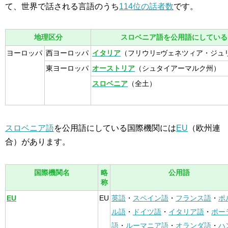
て、世界で話される言語のうち
114位の話者数
です。
地理区分
スロベニア語を公用語にしている
ヨーロッパ
西ヨーロッパ
イタリア
（フリウリ=ヴェネツィア・ジュ
東ヨーロッパ
オーストリア
（シュタイアーマルク州）
スロベニア
（全土）
スロベニア語
を公用語にしている国際機関には
EU
（欧州連
合）があります。
国際機関名
略
公用語
称
EU
EU
英語
・
スペイン語
・
フランス語
・
ポ
ル語
・
ドイツ語
・
イタリア語
・
ポー
語
・
ルーマニア語
・
オランダ語
・
ハ