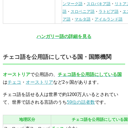
ンマーク語
・
スロバキア語
・
リトア
語
・
スロベニア語
・
ラトビア語
・
エ
ア語
・
マルタ語
・
アイルランド語
ハンガリー語の詳細を見る
チェコ語を公用語にしている国・国際機関
オーストリア
で公用語の、
チェコ語を公用語にしている国
は
チェコ
・
オーストリア
など2ヶ国があります。
チェコ語を話せる人は世界で約1200万人いるとされてい
て、世界で話される言語のうち
59位の話者数
です。
地理区分
チェコ語を公用語にしている国