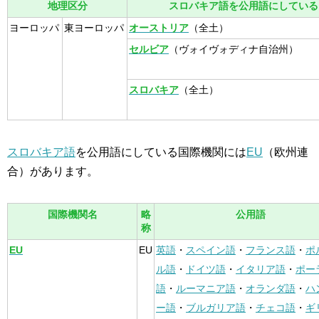
地理区分
スロバキア語を公用語にしている
ヨーロッパ
東ヨーロッパ
オーストリア
（全土）
セルビア
（ヴォイヴォディナ自治州）
スロバキア
（全土）
スロバキア語
を公用語にしている国際機関には
EU
（欧州連
合）があります。
国際機関名
略
公用語
称
EU
EU
英語
・
スペイン語
・
フランス語
・
ポ
ル語
・
ドイツ語
・
イタリア語
・
ポー
語
・
ルーマニア語
・
オランダ語
・
ハ
ー語
・
ブルガリア語
・
チェコ語
・
ギ