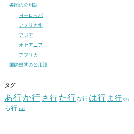
各国の公用語
ヨーロッパ
アメリカ州
アジア
オセアニア
アフリカ
国際機関の公用語
タグ
か行
あ行
た行
は行
さ行
ま行
な行
や行
ら行
わ行