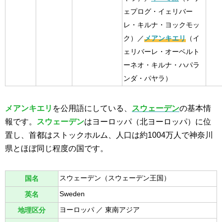
ェプログ・イェリバー
レ・キルナ・ヨックモッ
ク）／
メアンキエリ
（イ
ェリバーレ・オーベルト
ーネオ・キルナ・ハパラ
ンダ・パヤラ）
メアンキエリ
を公用語にしている、
スウェーデン
の基本情
報です。
スウェーデン
はヨーロッパ（北ヨーロッパ）に位
置し、首都はストックホルム、人口は約1004万人で神奈川
県とほぼ同じ程度の国です。
スウェーデン（スウェーデン王国）
国名
Sweden
英名
ヨーロッパ ／ 東南アジア
地理区分