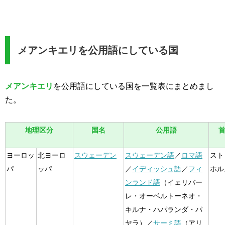
メアンキエリを公用語にしている国
メアンキエリ
を公用語にしている国を一覧表にまとめまし
た。
地理区分
国名
公用語
ヨーロッ
北ヨーロ
スウェーデン
スウェーデン語
／
ロマ語
スト
パ
ッパ
／
イディッシュ語
／
フィ
ホル
ンランド語
（イェリバー
レ・オーベルトーネオ・
キルナ・ハパランダ・パ
ヤラ）／
サーミ語
（アリ