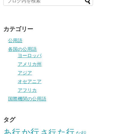
カテゴリー
公用語
各国の公用語
ヨーロッパ
アメリカ州
アジア
オセアニア
アフリカ
国際機関の公用語
タグ
か行
あ行
た行
さ行
な行