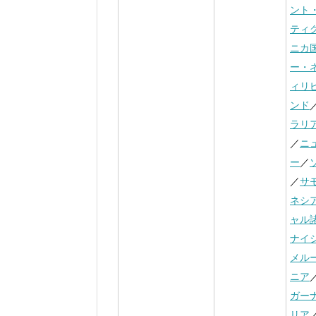
ント
ティ
ニカ
ー・
ィリ
ンド
ラリ
／
ニ
ー
／
／
サ
ネシ
ャル
ナイ
メル
ニア
ガー
リア