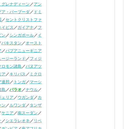
・グレナディーン
／
アン
グア・バーブーダ
／
ドミ
国
／
セントクリストファ
ネイビス
／
ガイアナ
／
フ
ピン
／
シンガポール
／
イ
／
パキスタン
／
オースト
ア
／
パプアニューギニア
ュージーランド
／
フィジ
ソロモン諸島
／
バヌアツ
モア
／
キリバス
／
ミクロ
ア連邦
／
トンガ
／
マーシ
諸島
／
パラオ
／
ナウル
／
ジェリア
／
ウガンダ
／
カ
ーン
／
ルワンダ
／
タンザ
／
ケニア
／
南スーダン
／
ナ
／
シエラレオネ
／
リベ
／
ガンビア
／
南アフリカ