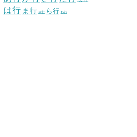
は行
ま行
ら行
や行
わ行