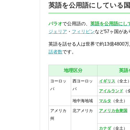
英語を公用語にしている国
パラオ
で公用語の、
英語を公用語にし
ジェリア
・
フィリピン
など57ヶ国があ
英語を話せる人は世界で約13億480
話者数
です。
地理区分
英語
ヨーロッ
西ヨーロッ
イギリス
（全土
パ
パ
アイルランド
（
地中海地域
マルタ
（全土）
アメリカ
北アメリカ
アメリカ合衆国
州
カナダ
（全土）