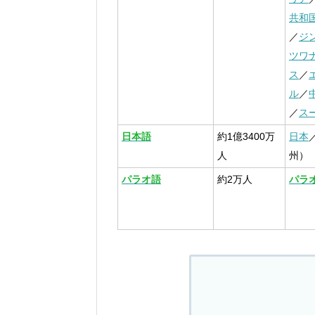
共和
／
ジ
ツワ
ス
／
ル
／
／
ス
日本語
約1億3400万
日本
人
州）
パラオ語
約2万人
パラ