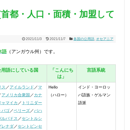
[首都・人口・面積・加盟して
2021/11/3
2021/11/7
各国の公用語
,
オセアニア
本語
（アンガウル州）です。
公用語にしている国
「こんにち
言語系統
は」
リス
／
アイルランド
／
マ
Hello
インド・ヨーロッ
／
アメリカ合衆国
／
カナ
（ハロー）
パ語族・ゲルマン
ジャマイカ
／
トリニダー
語派
トバゴ
／
ベリーズ
／
バハ
バルバドス
／
セントルシ
グレナダ
／
セントビンセ