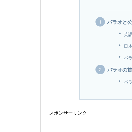
パラオと
英
日
パ
パラオの
パ
スポンサーリンク