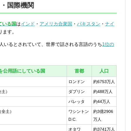
・国際機関
ている国
は
インド
・
アメリカ合衆国
・
パキスタン
・
ナイ
ります。
0万人いるとされていて、世界で話される言語のうち
1位の
を公用語にしている国
首都
人口
）
ロンドン
約6753万人
全土）
ダブリン
約488万人
バレッタ
約44万人
（全土）
ワシントン
約3億2906
D.C.
万人
オタワ
約3741万人