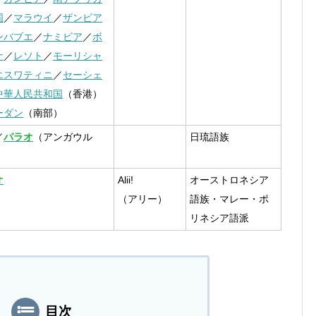
国
／
マラウイ
／
ザンビア
ンバブエ
／
ナミビア
／
ボ
ナ
／
レソト
／
モーリシャ
エスワティニ
／
セーシェ
中華人民共和国
（香港）
ーダン
（南部）
／
パラオ
（アンガウル
日琉語族
オ
Alii!
オーストロネシア
（アリー）
語族・マレー・ポ
リネシア語派
目次