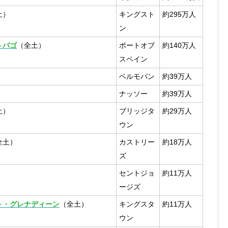
土）
キングスト
約295万人
ン
トバゴ
（全土）
ポートオブ
約140万人
スペイン
）
ベルモパン
約39万人
ナッソー
約39万人
土）
ブリッジタ
約29万人
ウン
全土）
カストリー
約18万人
ズ
）
セントジョ
約11万人
ージズ
ト・グレナディーン
（全土）
キングスタ
約11万人
ウン