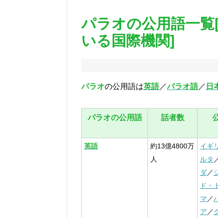
パラオの公用語一覧
いる国際機関]
パラオ
の公用語は
英語
／
パラオ語
／
日
パラオの公用語
話者数
英語
約13億4800万
イギ
人
ルタ
ダ
／
ド・
マ
／
ア
／