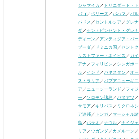
ジャマイカ
／
トリニダード・ト
バゴ
／
ベリーズ
／
バハマ
／
バル
バドス
／
セントルシア
／
グレナ
ダ
／
セントビンセント・グレナ
ディーン
／
アンティグア・バー
ブーダ
／
ドミニカ国
／
セントク
リストファー・ネイビス
／
ガイ
アナ
／
フィリピン
／
シンガポー
ル
／
インド
／
パキスタン
／
オー
ストラリア
／
パプアニューギニ
ア
／
ニュージーランド
／
フィジ
ー
／
ソロモン諸島
／
バヌアツ
／
サモア
／
キリバス
／
ミクロネシ
ア連邦
／
トンガ
／
マーシャル諸
島
／
パラオ
／
ナウル
／
ナイジェ
リア
／
ウガンダ
／
カメルーン
／