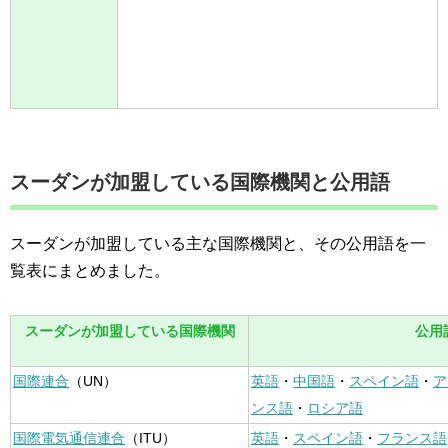
スーダンが加盟している国際機関と公用語
スーダンが加盟している主な国際機関と、その公用語を一
覧表にまとめました。
スーダンが加盟している国際機関
公用
国際連合
（UN）
英語
・
中国語
・
スペイン語
・
ア
ンス語
・
ロシア語
国際電気通信連合
（ITU）
英語
・
スペイン語
・
フランス語