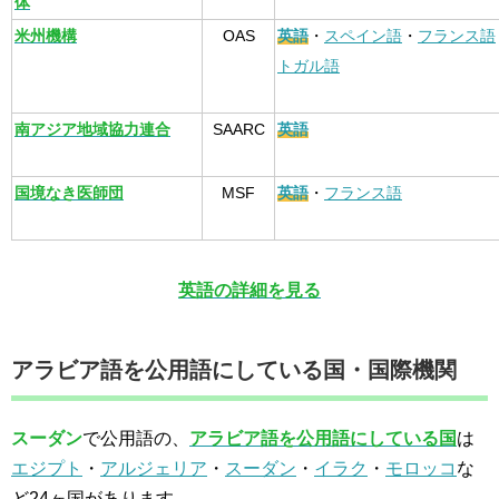
体
米州機構
OAS
英語
・
スペイン語
・
フランス語
トガル語
南アジア地域協力連合
SAARC
英語
国境なき医師団
MSF
英語
・
フランス語
英語の詳細を見る
アラビア語を公用語にしている国・国際機関
スーダン
で公用語の、
アラビア語を公用語にしている国
は
エジプト
・
アルジェリア
・
スーダン
・
イラク
・
モロッコ
な
ど24ヶ国があります。