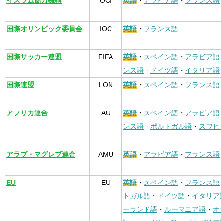
イスラム協力機構
OCI
英語
・
アラビア語
・
フランス語
国際オリンピック委員会
IOC
英語
・
フランス語
国際サッカー連盟
FIFA
英語
・
スペイン語
・
アラビア語
ンス語
・
ドイツ語
・
イタリア語
国際連盟
LON
英語
・
スペイン語
・
フランス語
アフリカ連合
AU
英語
・
スペイン語
・
アラビア語
ンス語
・
ポルトガル語
・
スワヒ
アラブ・マグレブ連合
AMU
英語
・
アラビア語
・
フランス語
EU
EU
英語
・
スペイン語
・
フランス語
トガル語
・
ドイツ語
・
イタリア
ーランド語
・
ルーマニア語
・
オ