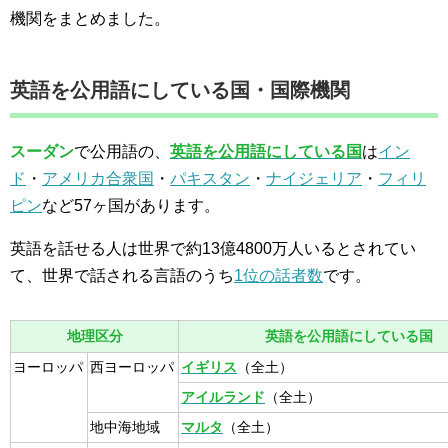
機関をまとめました。
英語を公用語にしている国・国際機関
スーダン
で公用語の、
英語を公用語にしている国
は
イン
ド
・
アメリカ合衆国
・
パキスタン
・
ナイジェリア
・
フィリ
ピン
など57ヶ国があります。
英語を話せる人は世界で約13億4800万人いるとされてい
て、世界で話される言語のうち
1位の話者数
です。
地理区分
英語を公用語にしている国
ヨーロッパ
西ヨーロッパ
イギリス
（全土）
アイルランド
（全土）
地中海地域
マルタ
（全土）