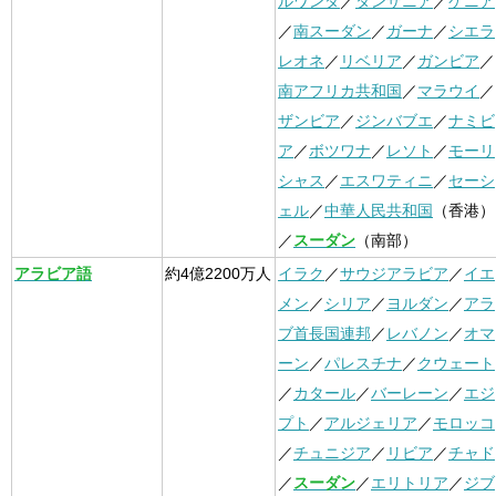
ルワンダ
／
タンザニア
／
ケニア
／
南スーダン
／
ガーナ
／
シエラ
レオネ
／
リベリア
／
ガンビア
／
南アフリカ共和国
／
マラウイ
／
ザンビア
／
ジンバブエ
／
ナミビ
ア
／
ボツワナ
／
レソト
／
モーリ
シャス
／
エスワティニ
／
セーシ
ェル
／
中華人民共和国
（香港）
／
スーダン
（南部）
アラビア語
約4億2200万人
イラク
／
サウジアラビア
／
イエ
メン
／
シリア
／
ヨルダン
／
アラ
ブ首長国連邦
／
レバノン
／
オマ
ーン
／
パレスチナ
／
クウェート
／
カタール
／
バーレーン
／
エジ
プト
／
アルジェリア
／
モロッコ
／
チュニジア
／
リビア
／
チャド
／
スーダン
／
エリトリア
／
ジブ