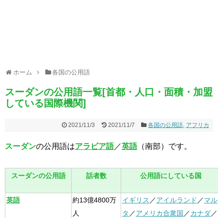
ホーム
各国の公用語
スーダンの公用語一覧[首都・人口・面積・加盟
している国際機関]
2021/11/3
2021/11/7
各国の公用語
,
アフリカ
スーダン
の公用語は
アラビア語
／
英語
（南部）です。
スーダンの公用語
話者数
公用語にしている国
英語
約13億4800万
イギリス
／
アイルランド
／
マル
人
タ
／
アメリカ合衆国
／
カナダ
／