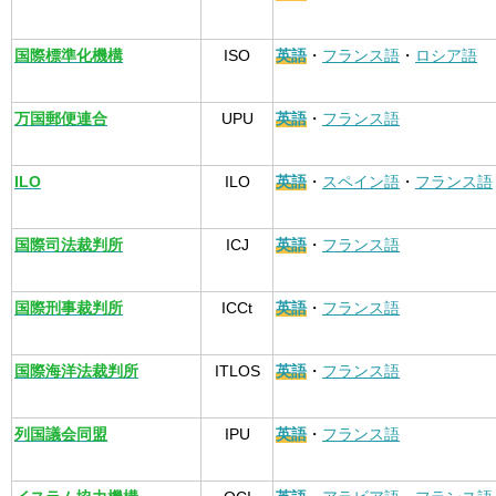
国際標準化機構
ISO
英語
・
フランス語
・
ロシア語
万国郵便連合
UPU
英語
・
フランス語
ILO
ILO
英語
・
スペイン語
・
フランス語
国際司法裁判所
ICJ
英語
・
フランス語
国際刑事裁判所
ICCt
英語
・
フランス語
国際海洋法裁判所
ITLOS
英語
・
フランス語
列国議会同盟
IPU
英語
・
フランス語