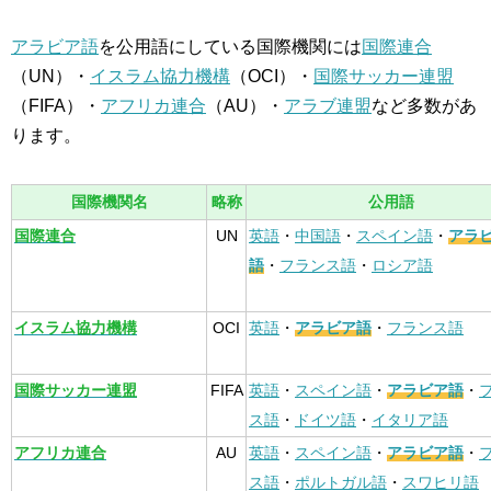
アラビア語
を公用語にしている国際機関には
国際連合
（UN）・
イスラム協力機構
（OCI）・
国際サッカー連盟
（FIFA）・
アフリカ連合
（AU）・
アラブ連盟
など多数があ
ります。
国際機関名
略称
公用語
国際連合
UN
英語
・
中国語
・
スペイン語
・
アラ
語
・
フランス語
・
ロシア語
イスラム協力機構
OCI
英語
・
アラビア語
・
フランス語
国際サッカー連盟
FIFA
英語
・
スペイン語
・
アラビア語
・
ス語
・
ドイツ語
・
イタリア語
アフリカ連合
AU
英語
・
スペイン語
・
アラビア語
・
ス語
・
ポルトガル語
・
スワヒリ語