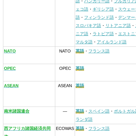
語
・
ハンガリー語
・
ブルガリア
ェコ語
・
ギリシア語
・
スウェー
語
・
フィンランド語
・
デンマー
スロバキア語
・
リトアニア語
・
ニア語
・
ラトビア語
・
エストニ
マルタ語
・
アイルランド語
NATO
NATO
英語
・
フランス語
OPEC
OPEC
英語
ASEAN
ASEAN
英語
南米諸国連合
—
英語
・
スペイン語
・
ポルトガル
ランダ語
西アフリカ諸国経済共同
ECOWAS
英語
・
フランス語