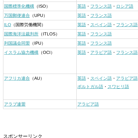
国際標準化機構
（ISO）
英語
・
フランス語
・
ロシア語
万国郵便連合
（UPU）
英語
・
フランス語
ILO
（国際労働機関）
英語
・
スペイン語
・
フランス語
国際海洋法裁判所
（ITLOS）
英語
・
フランス語
列国議会同盟
（IPU）
英語
・
フランス語
イスラム協力機構
（OCI）
英語
・
アラビア語
・
フランス語
アフリカ連合
（AU）
英語
・
スペイン語
・
アラビア語
ポルトガル語
・
スワヒリ語
アラブ連盟
アラビア語
スポンサーリンク