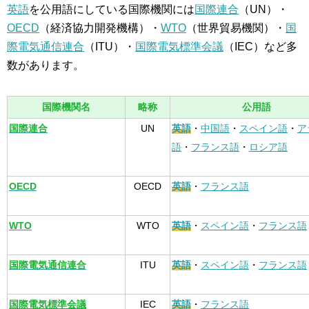
英語
を公用語にしている国際機関には
国際連合
（UN）・
OECD
（経済協力開発機構）・
WTO
（世界貿易機関）・
国
際電気通信連合
（ITU）・
国際電気標準会議
（IEC）など多
数があります。
国際機関名
略称
公用語
国際連合
UN
英語
・
中国語
・
スペイン語
・
ア
語
・
フランス語
・
ロシア語
OECD
OECD
英語
・
フランス語
WTO
WTO
英語
・
スペイン語
・
フランス語
国際電気通信連合
ITU
英語
・
スペイン語
・
フランス語
国際電気標準会議
IEC
英語
・
フランス語