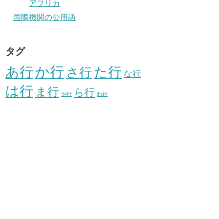
アフリカ
国際機関の公用語
タグ
か行
あ行
た行
さ行
な行
は行
ま行
ら行
や行
わ行