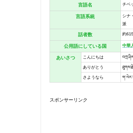
チベ
言語名
シナ
言語系統
派
約61
話者数
中華
公用語にしている国
こんにちは
བཀྲ་
あいさつ
ありがとう
ཐུགས
さようなら
ག་ལེ
スポンサーリンク