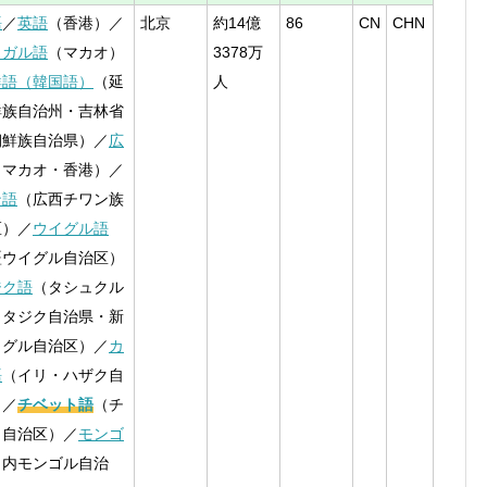
語
／
英語
（香港）／
北京
約14億
86
CN
CHN
トガル語
（マカオ）
3378万
鮮語（韓国語）
（延
人
鮮族自治州・吉林省
朝鮮族自治県）／
広
（マカオ・香港）／
ン語
（広西チワン族
区）／
ウイグル語
疆ウイグル自治区）
ジク語
（タシュクル
・タジク自治県・新
イグル自治区）／
カ
語
（イリ・ハザク自
）／
チベット語
（チ
ト自治区）／
モンゴ
（内モンゴル自治