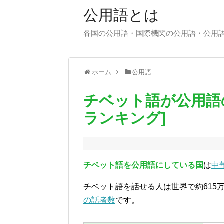
公用語とは
各国の公用語・国際機関の公用語・公用
ホーム
公用語
チベット語が公用語
ランキング]
チベット語を公用語にしている国
は
中
チベット語を話せる人は世界で約615
の話者数
です。