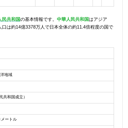
人民共和国
の基本情報です。
中華人民共和国
はアジア
は約14億3378万人で日本全体の約11.4倍程度の国で
ド洋地域
人民共和国成立）
ロメートル