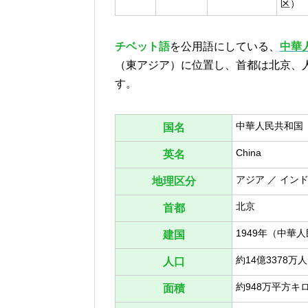
区）
チベット語
を公用語にしている、
中華
（東アジア）に位置し、首都は北京、人口
す。
中華人民共和国
国名
China
英名
アジア ／ イン
地理区分
北京
首都
1949年（中華
建国
約14億3378万人
人口
約948万平方キ
面積