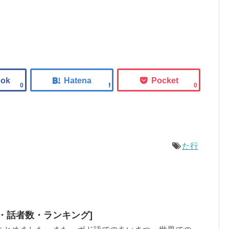
0
0
た行
・話者数・ランキング]