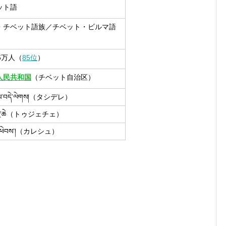
ット語
・チベット語族／チベット・ビルマ語
5万人（
85位
）
人民共和国
（チベット自治区）
ཤིས་བདེ་ལེགས།（タシデレ）
་རྗེ་ཆེ（トゥジェチェ）
ར་ཕེབས་།（カレシュ）