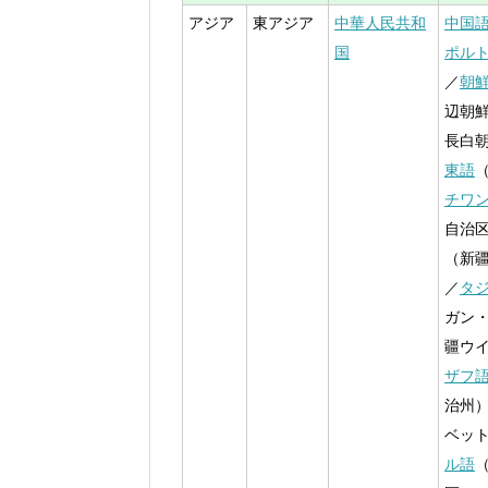
アジア
東アジア
中華人民共和
中国
国
ポル
／
朝
辺朝
長白
東語
チワ
自治
（新
／
タ
ガン
疆ウ
ザフ
治州
ベッ
ル語