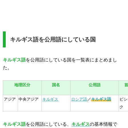
キルギス語を公用語にしている国
キルギス語
を公用語にしている国を一覧表にまとめまし
た。
地理区分
国名
公用語
アジア
中央アジア
キルギス
ロシア語
／
キルギス語
ビシ
ク
キルギス語
を公用語にしている、
キルギス
の基本情報で