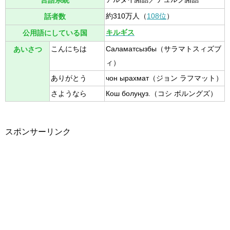
言語系統
約310万人（
108位
）
話者数
キルギス
公用語にしている国
こんにちは
Саламатсызбы（サラマトスィズブ
あいさつ
ィ）
ありがとう
чон ырахмат（ジョン ラフマット）
さようなら
Кош болуңуз.（コシ ボルングズ）
スポンサーリンク