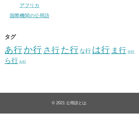
アフリカ
国際機関の公用語
タグ
か行
あ行
た行
は行
さ行
ま行
な行
や行
ら行
わ行
© 2021
公用語とは
.