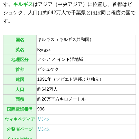
す。
キルギス
はアジア（中央アジア）に位置し、首都はビ
シュケク、人口は約642万人で千葉県とほぼ同じ程度の国で
す。
キルギス（キルギス共和国）
国名
Kyrgyz
英名
アジア ／ インド洋地域
地理区分
ビシュケク
首都
1991年（ソビエト連邦より独立）
建国
約642万人
人口
約20万平方キロメートル
面積
996
国際電話番号
リンク
ウィキペディア
リンク
外務省ページ