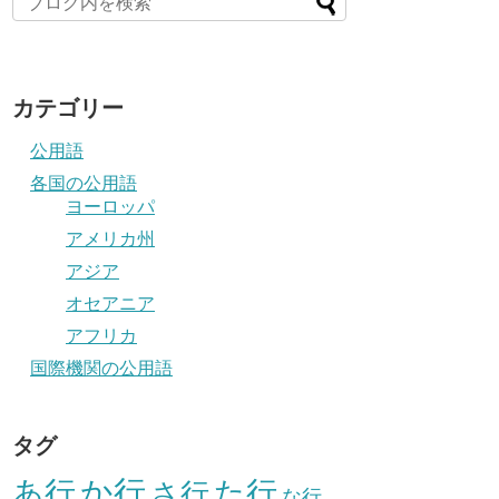
カテゴリー
公用語
各国の公用語
ヨーロッパ
アメリカ州
アジア
オセアニア
アフリカ
国際機関の公用語
タグ
か行
あ行
た行
さ行
な行