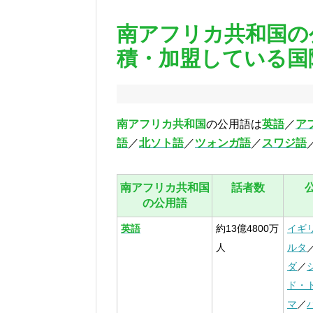
南アフリカ共和国の
積・加盟している国
南アフリカ共和国
の公用語は
英語
／
ア
語
／
北ソト語
／
ツォンガ語
／
スワジ語
南アフリカ共和国
話者数
の公用語
英語
約13億4800万
イギ
人
ルタ
ダ
／
ド・
マ
／