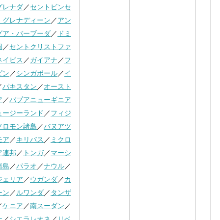
グレナダ
／
セントビンセ
・グレナディーン
／
アン
グア・バーブーダ
／
ドミ
国
／
セントクリストファ
ネイビス
／
ガイアナ
／
フ
ピン
／
シンガポール
／
イ
／
パキスタン
／
オースト
ア
／
パプアニューギニア
ュージーランド
／
フィジ
ソロモン諸島
／
バヌアツ
モア
／
キリバス
／
ミクロ
ア連邦
／
トンガ
／
マーシ
諸島
／
パラオ
／
ナウル
／
ジェリア
／
ウガンダ
／
カ
ーン
／
ルワンダ
／
タンザ
／
ケニア
／
南スーダン
／
ナ
／
シエラレオネ
／
リベ