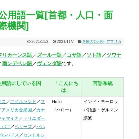
公用語一覧[首都・人口・面
際機関]
2021/11/3
2021/11/7
各国の公用語
,
アフリカ
フリカーンス語
／
ズールー語
／
コサ語
／
ソト語
／
ツワナ
／
南ンデベレ語
／
ヴェンダ語
です。
公用語にしている国
「こんにち
言語系統
は」
リス
／
アイルランド
／
マ
Hello
インド・ヨーロッ
／
アメリカ合衆国
／
カナ
（ハロー）
パ語族・ゲルマン
ジャマイカ
／
トリニダー
語派
トバゴ
／
ベリーズ
／
バハ
バルバドス
／
セントルシ