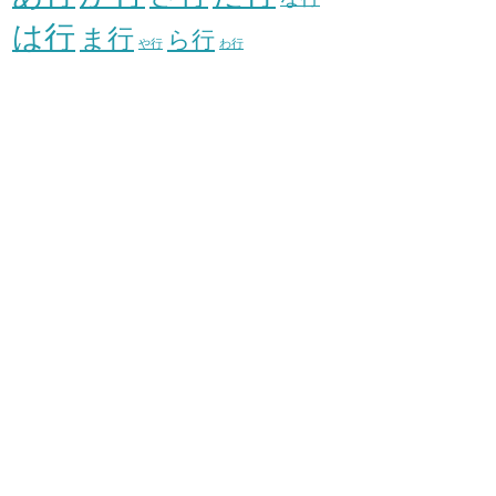
は行
ま行
ら行
や行
わ行