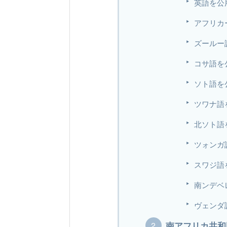
英語を公
アフリカ
ズールー
コサ語を
ソト語を
ツワナ語
北ソト語
ツォンガ
スワジ語
南ンデベ
ヴェンダ
南アフリカ共和