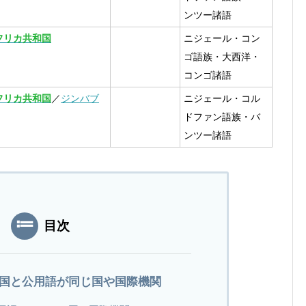
ンツー諸語
フリカ共和国
ニジェール・コン
ゴ語族・大西洋・
コンゴ諸語
フリカ共和国
／
ジンバブ
ニジェール・コル
ドファン語族・バ
ンツー諸語
目次
国と公用語が同じ国や国際機関