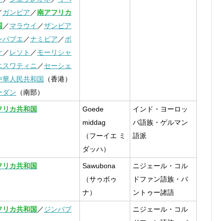
／
ガンビア
／
南アフリカ
国
／
マラウイ
／
ザンビア
ンバブエ
／
ナミビア
／
ボ
ナ
／
レソト
／
モーリシャ
エスワティニ
／
セーシェ
中華人民共和国
（香港）
ーダン
（南部）
フリカ共和国
Goede
インド・ヨーロッ
middag
パ語族・ゲルマン
（フーイエ ミ
語派
ダッハ）
フリカ共和国
Sawubona
ニジェール・コル
（サゥボゥ
ドファン語族・バ
ナ）
ントゥー諸語
フリカ共和国
／
ジンバブ
ニジェール・コル