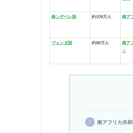
南ンデベレ語
約109万人
南ア
ヴェンダ語
約96万人
南ア
エ
南アフリカ共和