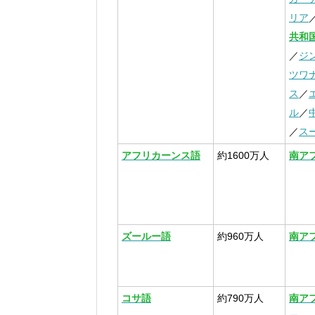
リア
共和
／
ジ
ツワ
ス
／
ル
／
／
ス
アフリカーンス語
約1600万人
南ア
ズールー語
約960万人
南ア
コサ語
約790万人
南ア