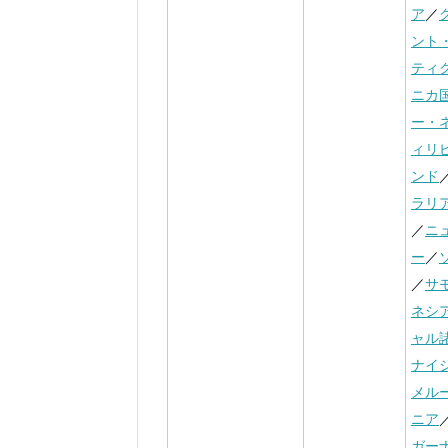
ア
／
ント
ティ
ニカ
ー・
ィリ
ンド
ラリ
／
ニ
ー
／
／
サ
ネシ
ャル
ナイ
メル
ニア
ガー