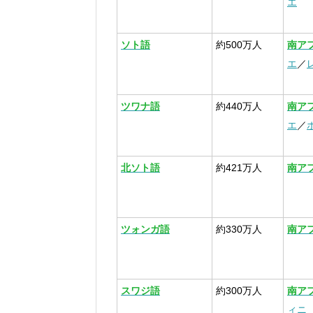
エ
ソト語
約500万人
南ア
エ
／
ツワナ語
約440万人
南ア
エ
／
北ソト語
約421万人
南ア
ツォンガ語
約330万人
南ア
スワジ語
約300万人
南ア
ィニ