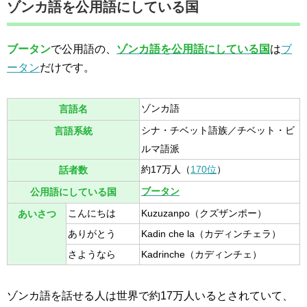
ゾンカ語を公用語にしている国
ブータン
で公用語の、
ゾンカ語を公用語にしている国
は
ブ
ータン
だけです。
ゾンカ語
言語名
シナ・チベット語族／チベット・ビ
言語系統
ルマ語派
約17万人（
170位
）
話者数
ブータン
公用語にしている国
こんにちは
Kuzuzanpo（クズザンポー）
あいさつ
ありがとう
Kadin che la（カディンチェラ）
さようなら
Kadrinche（カディンチェ）
ゾンカ語を話せる人は世界で約17万人いるとされていて、