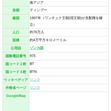
南アジア
ティンプー
首都
1907年（ワンチュク王朝(現王朝)が支配権を確
建国
立）
約76万人
人口
約4万平方キロメートル
面積
ゾンカ語
公用語
975
国際電話番号
BT
国コード２桁
BTN
国コード３桁
リンク
ウィキペディア
リンク
外務省ページ
GoogleMap