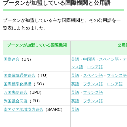
ブータンが加盟している国際機関と公用語
ブータンが加盟している主な国際機関と、その公用語を一
覧表にまとめました。
ブータンが加盟している国際機関
公用
国際連合
（UN）
英語
・
中国語
・
スペイン語
・
ア
ンス語
・
ロシア語
国際電気通信連合
（ITU）
英語
・
スペイン語
・
フランス語
国際標準化機構
（ISO）
英語
・
フランス語
・
ロシア語
万国郵便連合
（UPU）
英語
・
フランス語
列国議会同盟
（IPU）
英語
・
フランス語
南アジア地域協力連合
（SAARC）
英語