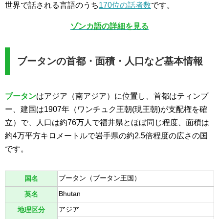
世界で話される言語のうち
170位の話者数
です。
ゾンカ語の詳細を見る
ブータンの首都・面積・人口など基本情報
ブータン
はアジア（南アジア）に位置し、首都はティンプ
ー、建国は1907年（ワンチュク王朝(現王朝)が支配権を確
立）で、人口は約76万人で福井県とほぼ同じ程度、面積は
約4万平方キロメートルで岩手県の約2.5倍程度の広さの国
です。
ブータン（ブータン王国）
国名
Bhutan
英名
アジア
地理区分