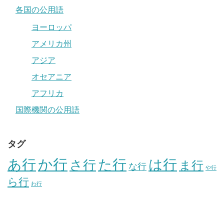
各国の公用語
ヨーロッパ
アメリカ州
アジア
オセアニア
アフリカ
国際機関の公用語
タグ
か行
あ行
た行
は行
さ行
ま行
な行
や行
ら行
わ行