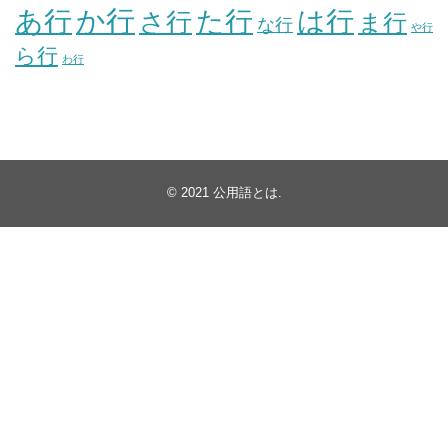
か行
あ行
た行
は行
さ行
ま行
な行
や行
ら行
わ行
© 2021
公用語とは
.