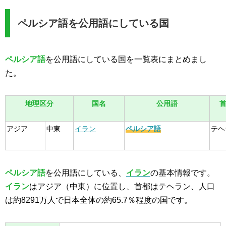
ペルシア語を公用語にしている国
ペルシア語
を公用語にしている国を一覧表にまとめまし
た。
地理区分
国名
公用語
アジア
中東
イラン
ペルシア語
テヘ
ペルシア語
を公用語にしている、
イラン
の基本情報です。
イラン
はアジア（中東）に位置し、首都はテヘラン、人口
は約8291万人で日本全体の約65.7％程度の国です。