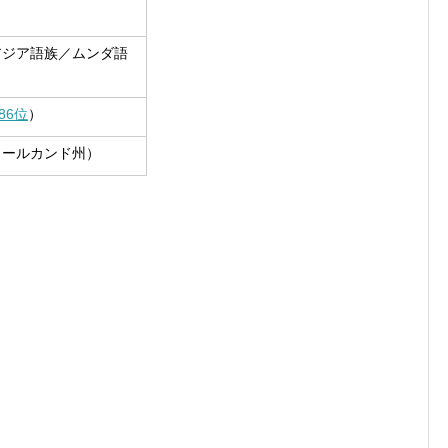
アジア語族／ムンダ語
86位
）
ャールカンド州）