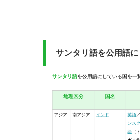
サンタリ語を公用語に
サンタリ語
を公用語にしている国を一
地理区分
国名
アジア
南アジア
インド
英語
ンス
語
（