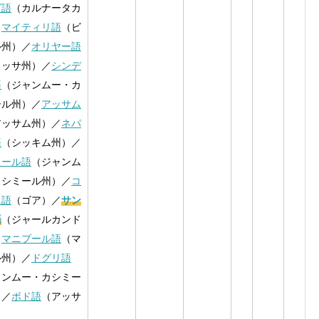
ダ語
（カルナータカ
／
マイティリ語
（ビ
ル州）／
オリヤー語
リッサ州）／
シンデ
語
（ジャンムー・カ
ール州）／
アッサム
アッサム州）／
ネパ
語
（シッキム州）／
ミール語
（ジャンム
カシミール州）／
コ
ニ語
（ゴア）／
サン
語
（ジャールカンド
／
マニプール語
（マ
ル州）／
ドグリ語
ャンムー・カシミー
）／
ボド語
（アッサ
）