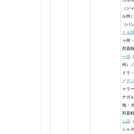
ガル
（ジ
ル州
（パ
ミル
ゥ州
邦直
ー語
州）
ドラ
／
グ
ャラ
ナガ
地・
邦直
ム語
シャ