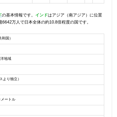
ド
の基本情報です。
インド
はアジア（南アジア）に位置
6642万人で日本全体の約10.8倍程度の国です。
共和国）
ド洋地域
リスより独立）
ロメートル