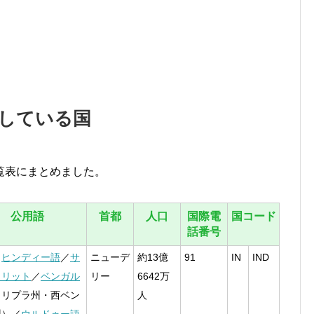
している国
覧表にまとめました。
公用語
首都
人口
国際電
国コード
話番号
／
ヒンディー語
／
サ
ニューデ
約13億
91
IN
IND
クリット
／
ベンガル
リー
6642万
トリプラ州・西ベン
人