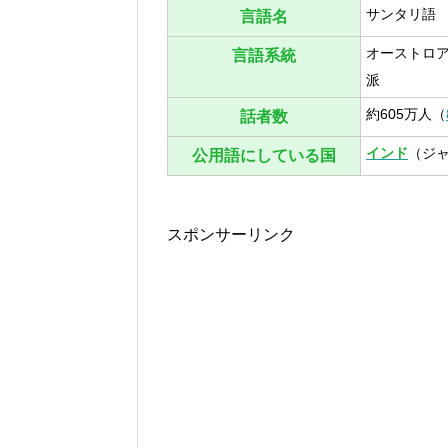
サンタリ語
言語名
オーストロ
言語系統
派
約605万人（
話者数
インド
（ジ
公用語にしている国
スポンサーリンク