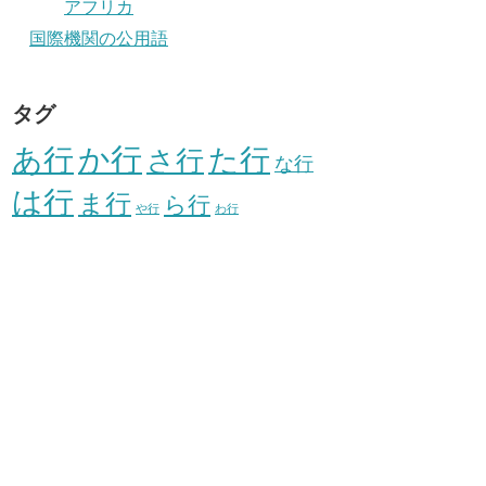
アフリカ
国際機関の公用語
タグ
か行
あ行
た行
さ行
な行
は行
ま行
ら行
や行
わ行