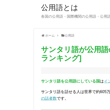
公用語とは
各国の公用語・国際機関の公用語・公用
ホーム
公用語
サンタリ語が公用語
ランキング]
サンタリ語を公用語にしている国
は
イ
サンタリ語を話せる人は世界で約605
の話者数
です。