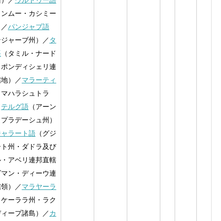
州）／
ウルドゥー語
ャンムー・カシミー
）／
パンジャブ語
ンジャーブ州）／
タ
語
（タミル・ナード
・ポンディシェリ連
轄地）／
マラーティ
（マハラシュトラ
／
テルグ語
（アーン
・プラデーシュ州）
ジャラート語
（グジ
ート州・ダドラ及び
ル・アベリ連邦直轄
ダマン・ディーウ連
轄領）／
マラヤーラ
（ケーララ州・ラク
ディープ諸島）／
カ