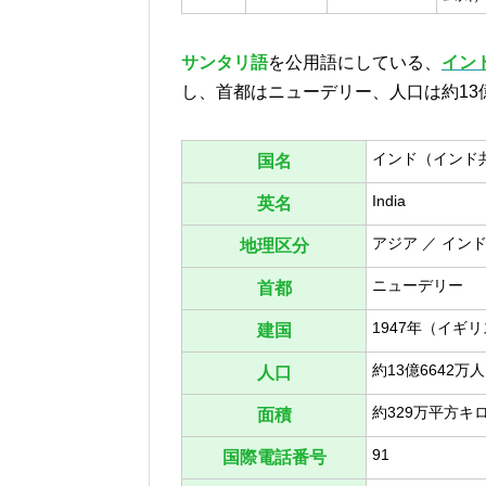
サンタリ語
を公用語にしている、
イン
し、首都はニューデリー、人口は約13億
インド（インド
国名
India
英名
アジア ／ イン
地理区分
ニューデリー
首都
1947年（イギ
建国
約13億6642万人
人口
約329万平方キ
面積
91
国際電話番号