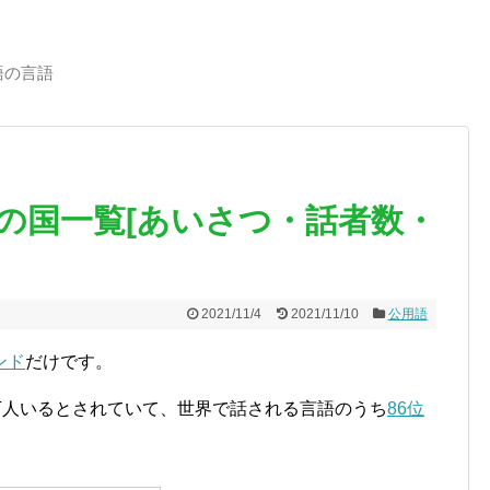
語の言語
の国一覧[あいさつ・話者数・
2021/11/4
2021/11/10
公用語
ンド
だけです。
万人いるとされていて、世界で話される言語のうち
86位