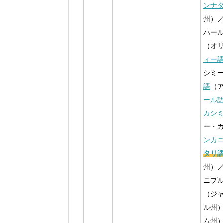
ンナ
州）
ハー
（オ
ィー
シミ
語
（
ール
カシ
ー・
ンカ
タリ
州）
ニプ
（ジ
ル州
ム州