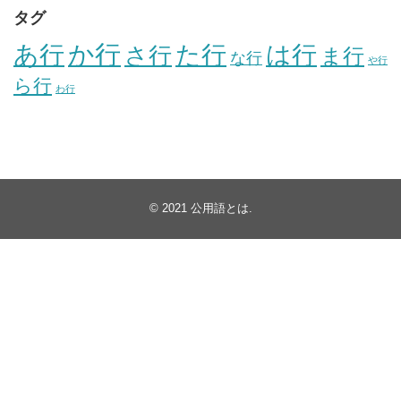
タグ
か行
あ行
た行
は行
さ行
ま行
な行
や行
ら行
わ行
© 2021
公用語とは
.