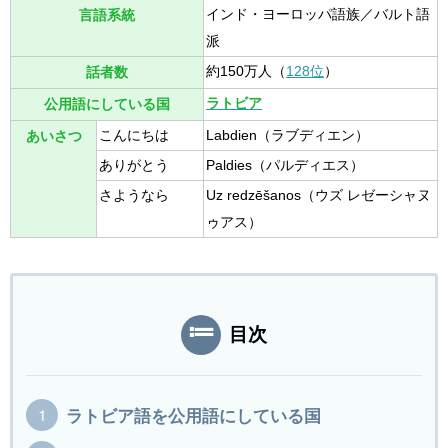
インド・ヨーロッパ語族／バルト語
言語系統
派
約150万人（
128位
）
話者数
ラトビア
公用語にしている国
こんにちは
Labdien（ラブディエン）
あいさつ
ありがとう
Paldies（パルディエス）
さようなら
Uz redzēšanos（ウズ レゼーシャヌ
ゥアス）
目次
ラトビア語を公用語にしている国