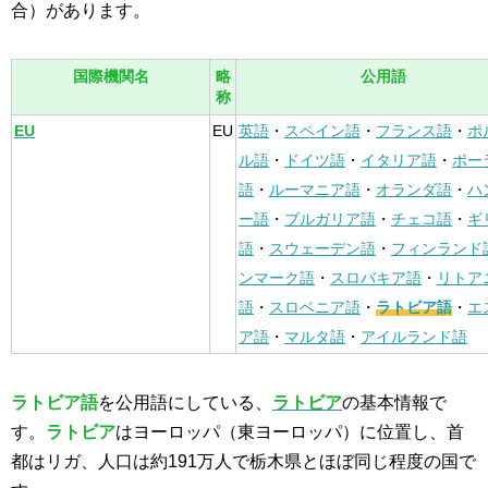
合）があります。
国際機関名
略
公用語
称
EU
EU
英語
・
スペイン語
・
フランス語
・
ポ
ル語
・
ドイツ語
・
イタリア語
・
ポー
語
・
ルーマニア語
・
オランダ語
・
ハ
ー語
・
ブルガリア語
・
チェコ語
・
ギ
語
・
スウェーデン語
・
フィンランド
ンマーク語
・
スロバキア語
・
リトア
語
・
スロベニア語
・
ラトビア語
・
エ
ア語
・
マルタ語
・
アイルランド語
ラトビア語
を公用語にしている、
ラトビア
の基本情報で
す。
ラトビア
はヨーロッパ（東ヨーロッパ）に位置し、首
都はリガ、人口は約191万人で栃木県とほぼ同じ程度の国で