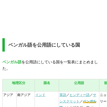
ベンガル語を公用語にしている国
ベンガル語
を公用語にしている国を一覧表にまとめまし
た。
地理区分
国名
公用語
アジア
南アジア
インド
英語
／
ヒンディー語
／
サ
ニュ
ンスクリット
／
ベンガル
リー