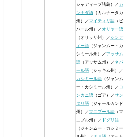
シャディープ諸島）／
カ
ンナダ語
（カルナータカ
州）／
マイティリ語
（ビ
ハール州）／
オリヤー語
（オリッサ州）／
シンデ
ィー語
（ジャンムー・カ
シミール州）／
アッサム
語
（アッサム州）／
ネパ
ール語
（シッキム州）／
カシミール語
（ジャンム
ー・カシミール州）／
コ
ンカニ語
（ゴア）／
サン
タリ語
（ジャールカンド
州）／
マニプール語
（マ
ニプル州）／
ドグリ語
（ジャンムー・カシミー
ル州）／
ボド語
（アッサ