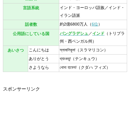
インド・ヨーロッパ語族／インド・
言語系統
イラン語派
約2億6800万人（
6位
）
話者数
バングラデシュ
／
インド
（トリプラ
公用語にしている国
州・西ベンガル州）
こんにちは
স্লামালিকুম!（スラマリコン）
あいさつ
ありがとう
থ্যাংকয়ু!（テンキュウ）
さようなら
খোদা হাফেয!（クダハ フィズ）
スポンサーリンク