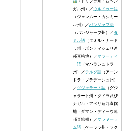
語
（トリプラ州・西ベン
ガル州）／
ウルドゥー語
（ジャンムー・カシミー
ル州）／
パンジャブ語
（パンジャーブ州）／
タ
ミル語
（タミル・ナード
ゥ州・ポンディシェリ連
邦直轄地）／
マラーティ
ー語
（マハラシュトラ
州）／
テルグ語
（アーン
ドラ・プラデーシュ州）
／
グジャラート語
（グジ
ャラート州・ダドラ及び
ナガル・アベリ連邦直轄
地・ダマン・ディーウ連
邦直轄領）／
マラヤーラ
ム語
（ケーララ州・ラク