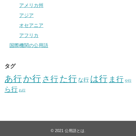
アメリカ州
アジア
オセアニア
アフリカ
国際機関の公用語
タグ
か行
あ行
た行
は行
さ行
ま行
な行
や行
ら行
わ行
© 2021
公用語とは
.