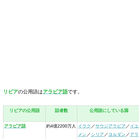
リビア
の公用語は
アラビア語
です。
リビアの公用語
話者数
公用語にしている国
アラビア語
約4億2200万人
イラク
／
サウジアラビア
／
イエ
メン
／
シリア
／
ヨルダン
／
アラ