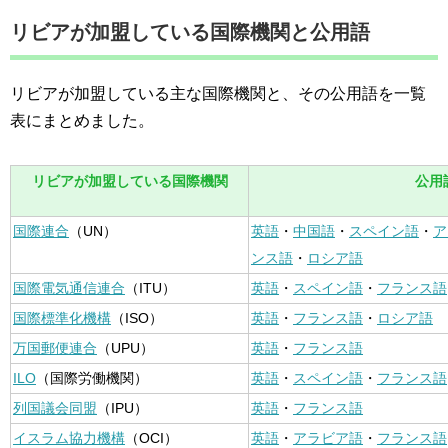
リビアが加盟している国際機関と公用語
リビアが加盟している主な国際機関と、その公用語を一覧
表にまとめました。
リビアが加盟している国際機関
公用
国際連合
（UN）
英語
・
中国語
・
スペイン語
・
ア
ンス語
・
ロシア語
国際電気通信連合
（ITU）
英語
・
スペイン語
・
フランス語
国際標準化機構
（ISO）
英語
・
フランス語
・
ロシア語
万国郵便連合
（UPU）
英語
・
フランス語
ILO
（国際労働機関）
英語
・
スペイン語
・
フランス語
列国議会同盟
（IPU）
英語
・
フランス語
イスラム協力機構
（OCI）
英語
・
アラビア語
・
フランス語