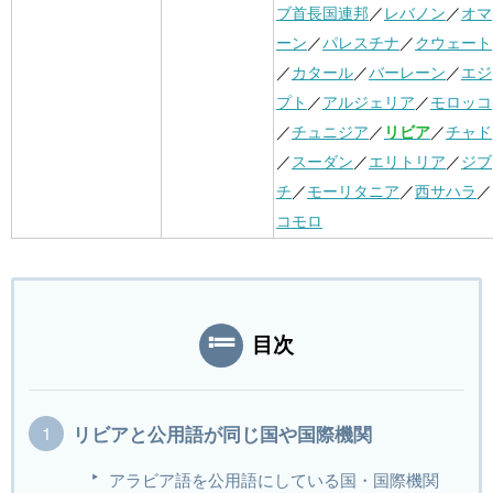
ブ首長国連邦
／
レバノン
／
オマ
ーン
／
パレスチナ
／
クウェート
／
カタール
／
バーレーン
／
エジ
プト
／
アルジェリア
／
モロッコ
／
チュニジア
／
リビア
／
チャド
／
スーダン
／
エリトリア
／
ジブ
チ
／
モーリタニア
／
西サハラ
／
コモロ
目次
リビアと公用語が同じ国や国際機関
アラビア語を公用語にしている国・国際機関