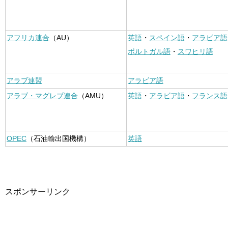
アフリカ連合
（AU）
英語
・
スペイン語
・
アラビア語
ポルトガル語
・
スワヒリ語
アラブ連盟
アラビア語
アラブ・マグレブ連合
（AMU）
英語
・
アラビア語
・
フランス語
OPEC
（石油輸出国機構）
英語
スポンサーリンク