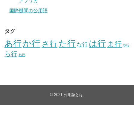
アフリカ
国際機関の公用語
タグ
か行
あ行
た行
は行
さ行
ま行
な行
や行
ら行
わ行
© 2021
公用語とは
.