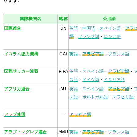
ります。
国際機関名
略称
公用語
国際連合
UN
英語
・
中国語
・
スペイン語
・
アラ
語
・
フランス語
・
ロシア語
イスラム協力機構
OCI
英語
・
アラビア語
・
フランス語
国際サッカー連盟
FIFA
英語
・
スペイン語
・
アラビア語
・
ス語
・
ドイツ語
・
イタリア語
アフリカ連合
AU
英語
・
スペイン語
・
アラビア語
・
ス語
・
ポルトガル語
・
スワヒリ語
アラブ連盟
—
アラビア語
アラブ・マグレブ連合
AMU
英語
・
アラビア語
・
フランス語