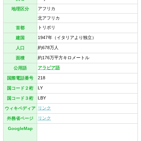
アフリカ
地理区分
北アフリカ
トリポリ
首都
1947年（イタリアより独立）
建国
約678万人
人口
約176万平方キロメートル
面積
アラビア語
公用語
218
国際電話番号
LY
国コード２桁
LBY
国コード３桁
リンク
ウィキペディア
リンク
外務省ページ
GoogleMap