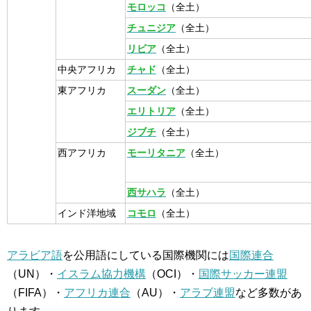
モロッコ
（全土）
チュニジア
（全土）
リビア
（全土）
中央アフリカ
チャド
（全土）
東アフリカ
スーダン
（全土）
エリトリア
（全土）
ジブチ
（全土）
西アフリカ
モーリタニア
（全土）
西サハラ
（全土）
インド洋地域
コモロ
（全土）
アラビア語
を公用語にしている国際機関には
国際連合
（UN）・
イスラム協力機構
（OCI）・
国際サッカー連盟
（FIFA）・
アフリカ連合
（AU）・
アラブ連盟
など多数があ