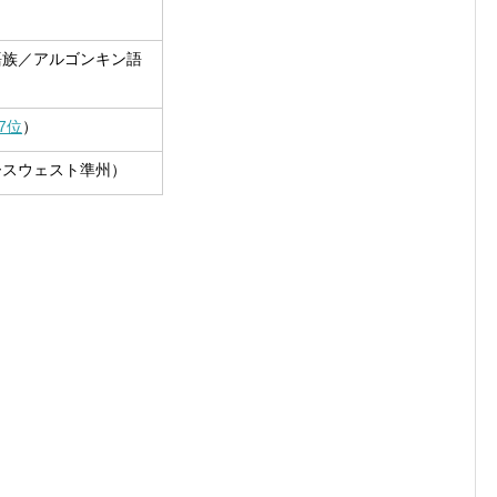
語族／アルゴンキン語
87位
）
ースウェスト準州）