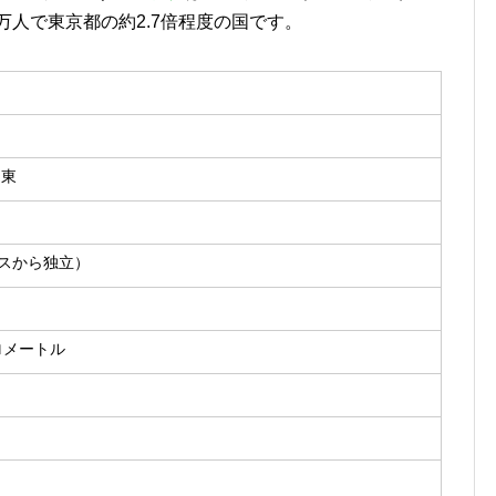
万人で東京都の約2.7倍程度の国です。
中東
リスから独立）
ロメートル