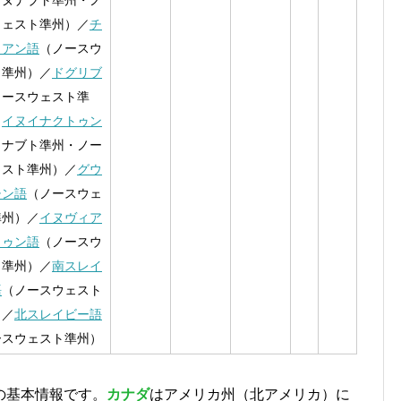
（ヌナブト準州・ノ
ウェスト準州）／
チ
イアン語
（ノースウ
ト準州）／
ドグリブ
ノースウェスト準
／
イヌイナクトゥン
ヌナブト準州・ノー
ェスト準州）／
グウ
チン語
（ノースウェ
準州）／
イヌヴィア
トゥン語
（ノースウ
ト準州）／
南スレイ
語
（ノースウェスト
）／
北スレイビー語
ースウェスト準州）
の基本情報です。
カナダ
はアメリカ州（北アメリカ）に