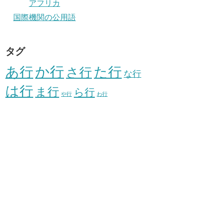
アフリカ
国際機関の公用語
タグ
か行
あ行
た行
さ行
な行
は行
ま行
ら行
や行
わ行