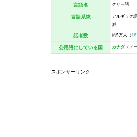
クリー語
言語名
アルギック
言語系統
派
約5万人（
1
話者数
カナダ
（ノ
公用語にしている国
スポンサーリンク