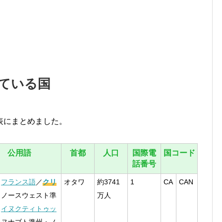
ている国
表にまとめました。
公用語
首都
人口
国際電
国コード
話番号
／
フランス語
／
クリ
オタワ
約3741
1
CA
CAN
（ノースウェスト準
万人
／
イヌクティトゥッ