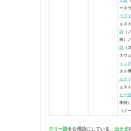
ト語
ース
ペワ
ェス
語
（
州）
語
（
スウ
ィッ
スト
ルク
ェス
ビー
準州
（ノ
クリー語
を公用語にしている、
カナダ