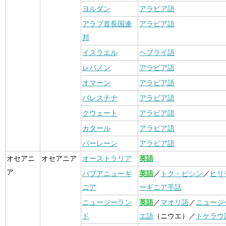
ヨルダン
アラビア語
アラブ首長国連
アラビア語
邦
イスラエル
ヘブライ語
レバノン
アラビア語
オマーン
アラビア語
パレスチナ
アラビア語
クウェート
アラビア語
カタール
アラビア語
バーレーン
アラビア語
オセアニ
オセアニア
オーストラリア
英語
ア
パプアニューギ
英語
／
トク・ピシン
／
ヒリ
ニア
ーギニア手話
ニュージーラン
英語
／
マオリ語
／
ニュージ
ド
エ語
（ニウエ）／
トケラウ