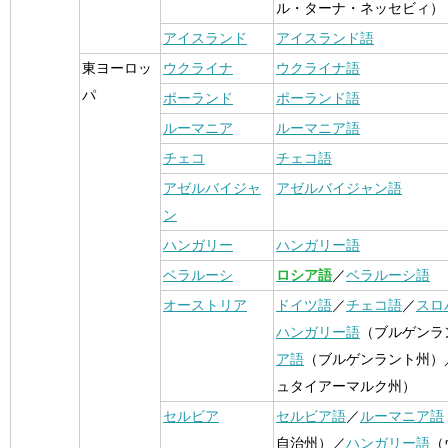
ル・ターナ・ネッセビィ）
アイスランド
アイスランド語
東ヨーロッ
ウクライナ
ウクライナ語
パ
ポーランド
ポーランド語
ルーマニア
ルーマニア語
チェコ
チェコ語
アゼルバイジャ
アゼルバイジャン語
ン
ハンガリー
ハンガリー語
ベラルーシ
ロシア語
／
ベラルーシ語
オーストリア
ドイツ語
／
チェコ語
／
スロ
ハンガリー語
（ブルゲンラ
ア語
（ブルゲンラント州）
ュタイアーマルク州）
セルビア
セルビア語
／
ルーマニア語
自治州）／
ハンガリー語
（