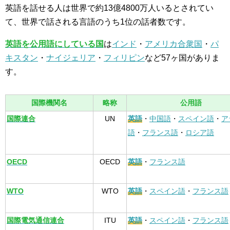
英語を話せる人は世界で約13億4800万人いるとされてい
て、世界で話される言語のうち1位の話者数です。
英語を公用語にしている国
は
インド
・
アメリカ合衆国
・
パ
キスタン
・
ナイジェリア
・
フィリピン
など57ヶ国がありま
す。
国際機関名
略称
公用語
国際連合
UN
英語
・
中国語
・
スペイン語
・
ア
語
・
フランス語
・
ロシア語
OECD
OECD
英語
・
フランス語
WTO
WTO
英語
・
スペイン語
・
フランス語
国際電気通信連合
ITU
英語
・
スペイン語
・
フランス語