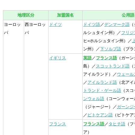
地理区分
加盟国名
公用語
ヨーロッ
西ヨーロッ
ドイツ
ドイツ語
／
デンマーク語
（
パ
パ
ルシュタイン州）／
フリジ
ヒ=ホルシュタイン州）／
ン州）／
下ソルブ語
（ブラ
イギリス
英語
／
フランス語
（ガーン
島）／
スコットランド語
（
アイルランド）／
ウェール
／
アイルランド語
（北アイ
トランド・ゲール語
（スコ
ンウォル語
（コーンウォー
（ジャージー）／
ガーンジ
／
ピトケアン語
（ピトケア
フランス
フランス語
／
タヒチ語
（フ
ア）