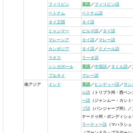
フィリピン
英語
／
フィリピン語
ベトナム
ベトナム語
タイ王国
タイ語
ミャンマー
ビルマ語
／
タイ語
マレーシア
タイ語
／
マレー語
カンボジア
タイ語
／
クメール語
ラオス
ラーオ語
シンガポール
英語
／
中国語
／
タミル語
／
ブルネイ
マレー語
南アジア
インド
英語
／
ヒンディー語
／
サン
ル語
（トリプラ州・西ベン
ー語
（ジャンムー・カシミ
ブ語
（パンジャーブ州）／
ナードゥ州・ポンディシェ
ラーティー語
（マハラシュ
（アーンドラ・プラデーシ