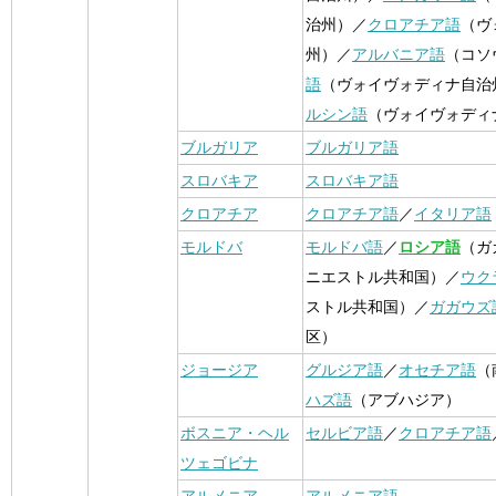
治州）／
クロアチア語
（ヴ
州）／
アルバニア語
（コソ
語
（ヴォイヴォディナ自治
ルシン語
（ヴォイヴォディ
ブルガリア
ブルガリア語
スロバキア
スロバキア語
クロアチア
クロアチア語
／
イタリア語
モルドバ
モルドバ語
／
ロシア語
（ガ
ニエストル共和国）／
ウク
ストル共和国）／
ガガウズ
区）
ジョージア
グルジア語
／
オセチア語
（
ハズ語
（アブハジア）
ボスニア・ヘル
セルビア語
／
クロアチア語
ツェゴビナ