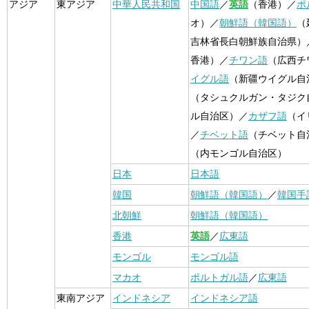
アジア
東アジア
中華人民共和国
中国語
／
英語
（香港）／
ポ
オ）／
朝鮮語（韓国語）
（
吉林省長白朝鮮族自治県）
香港）／
チワン語
（広西チ
イグル語
（新疆ウイグル自
（タシュクルガン・タジク
ル自治区）／
カザフ語
（イ
／
チベット語
（チベット自
（内モンゴル自治区）
日本
日本語
韓国
朝鮮語（韓国語）
／
韓国手
北朝鮮
朝鮮語（韓国語）
香港
英語
／
広東語
モンゴル
モンゴル語
マカオ
ポルトガル語
／
広東語
東南アジア
インドネシア
インドネシア語