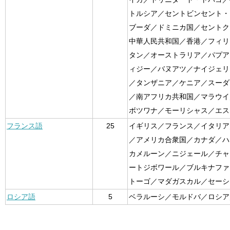
トルシア／セントビンセント・
ブーダ／ドミニカ国／セントク
中華人民共和国／香港／フィリ
タン／オーストラリア／パプア
ィジー／バヌアツ／ナイジェリ
／タンザニア／ケニア／スーダ
／南アフリカ共和国／マラウイ
ボツワナ／モーリシャス／エス
フランス語
25
イギリス／フランス／イタリア
／アメリカ合衆国／カナダ／ハ
カメルーン／ニジェール／チャ
ートジボワール／ブルキナファ
トーゴ／マダガスカル／セーシ
ロシア語
5
ベラルーシ／モルドバ／ロシア