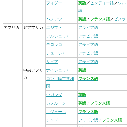
フィジー
英語
／
ヒンディー語
／
ウル
語
バヌアツ
英語
／
フランス語
／
ビスラ
アフリカ
北アフリカ
エジプト
アラビア語
アルジェリア
アラビア語
モロッコ
アラビア語
チュニジア
アラビア語
リビア
アラビア語
中央アフリ
ナイジェリア
英語
カ
コンゴ民主共和
フランス語
国
ウガンダ
英語
カメルーン
英語
／
フランス語
ニジェール
フランス語
チャド
アラビア語
／
フランス語