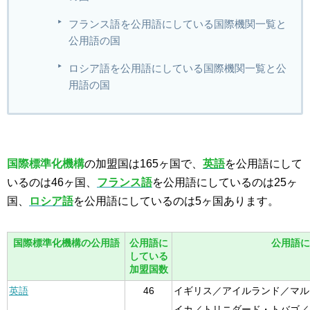
フランス語を公用語にしている国際機関一覧と
公用語の国
ロシア語を公用語にしている国際機関一覧と公
用語の国
国際標準化機構
の加盟国は165ヶ国で、
英語
を公用語にして
いるのは46ヶ国、
フランス語
を公用語にしているのは25ヶ
国、
ロシア語
を公用語にしているのは5ヶ国あります。
国際標準化機構の公用語
公用語に
公用語に
している
加盟国数
英語
46
イギリス／アイルランド／マル
イカ／トリニダード・トバゴ／