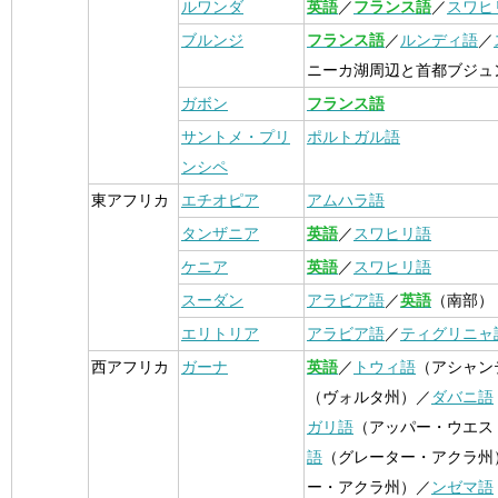
ルワンダ
英語
／
フランス語
／
スワヒ
ブルンジ
フランス語
／
ルンディ語
／
ニーカ湖周辺と首都ブジュ
ガボン
フランス語
サントメ・プリ
ポルトガル語
ンシペ
東アフリカ
エチオピア
アムハラ語
タンザニア
英語
／
スワヒリ語
ケニア
英語
／
スワヒリ語
スーダン
アラビア語
／
英語
（南部）
エリトリア
アラビア語
／
ティグリニャ
西アフリカ
ガーナ
英語
／
トウィ語
（アシャン
（ヴォルタ州）／
ダバニ語
ガリ語
（アッパー・ウエス
語
（グレーター・アクラ州
ー・アクラ州）／
ンゼマ語