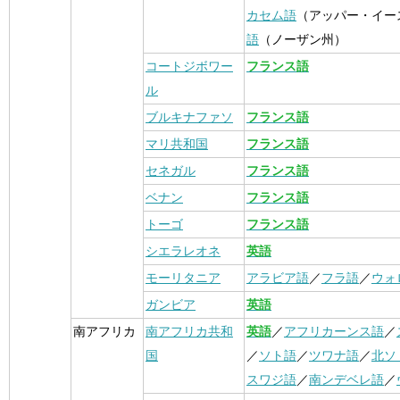
カセム語
（アッパー・イー
語
（ノーザン州）
コートジボワー
フランス語
ル
ブルキナファソ
フランス語
マリ共和国
フランス語
セネガル
フランス語
ベナン
フランス語
トーゴ
フランス語
シエラレオネ
英語
モーリタニア
アラビア語
／
フラ語
／
ウォ
ガンビア
英語
南アフリカ
南アフリカ共和
英語
／
アフリカーンス語
／
国
／
ソト語
／
ツワナ語
／
北ソ
スワジ語
／
南ンデベレ語
／