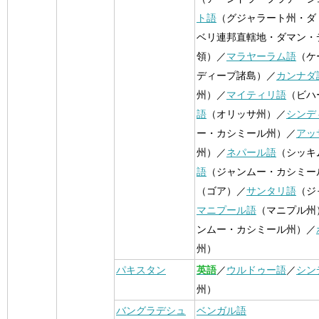
ト語
（グジャラート州・ダ
ベリ連邦直轄地・ダマン・
領）／
マラヤーラム語
（ケ
ディープ諸島）／
カンナダ
州）／
マイティリ語
（ビハ
語
（オリッサ州）／
シンデ
ー・カシミール州）／
アッ
州）／
ネパール語
（シッキ
語
（ジャンムー・カシミー
（ゴア）／
サンタリ語
（ジ
マニプール語
（マニプル州
ンムー・カシミール州）／
州）
パキスタン
英語
／
ウルドゥー語
／
シン
州）
バングラデシュ
ベンガル語