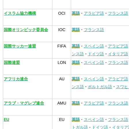
イスラム協力機構
OCI
英語
・
アラビア語
・
フランス語
国際オリンピック委員会
IOC
英語
・
フランス語
国際サッカー連盟
FIFA
英語
・
スペイン語
・
アラビア語
ンス語
・
ドイツ語
・
イタリア語
国際連盟
LON
英語
・
スペイン語
・
フランス語
アフリカ連合
AU
英語
・
スペイン語
・
アラビア語
ンス語
・
ポルトガル語
・
スワヒ
アラブ・マグレブ連合
AMU
英語
・
アラビア語
・
フランス語
EU
EU
英語
・
スペイン語
・
フランス語
トガル語
・
ドイツ語
・
イタリア