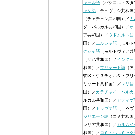
キール語
（バシコルトスタ
ァシ語
（チュヴァシ共和国
（チェチェン共和国）／
カ
ダ・バルカル共和国）／
オ
ア共和国）／
ウドムルト語
国）／
エルジャ語
（モルド
クシャ語
（モルドヴィア共
（サハ共和国）／
イングー
和国）／
ブリヤート語
（ア
管区・ウスチオルダ・ブリ
リヤート共和国）／
マリ語
国）／
カラチャイ・バルカ
ルカル共和国）／
アディゲ
国）／
トゥヴァ語
（トゥヴ
ジリエーン語
（コミ共和国
レリア共和国）／
カルムイ
和国）／
コミ・ペルミャク