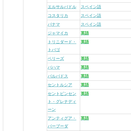
エルサルバドル
スペイン語
コスタリカ
スペイン語
パナマ
スペイン語
ジャマイカ
英語
トリニダード・
英語
トバゴ
ベリーズ
英語
バハマ
英語
バルバドス
英語
セントルシア
英語
セントビンセン
英語
ト・グレナディ
ーン
アンティグア・
英語
バーブーダ