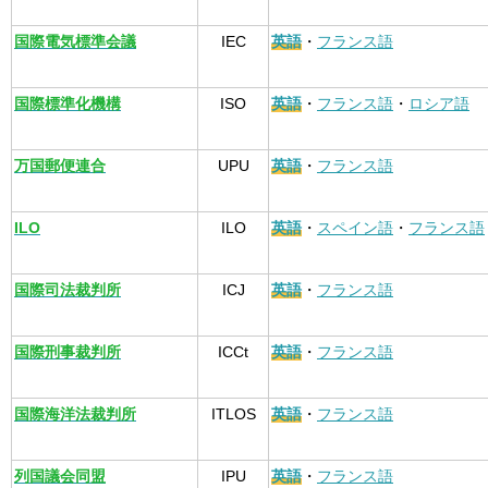
国際電気標準会議
IEC
英語
・
フランス語
国際標準化機構
ISO
英語
・
フランス語
・
ロシア語
万国郵便連合
UPU
英語
・
フランス語
ILO
ILO
英語
・
スペイン語
・
フランス語
国際司法裁判所
ICJ
英語
・
フランス語
国際刑事裁判所
ICCt
英語
・
フランス語
国際海洋法裁判所
ITLOS
英語
・
フランス語
列国議会同盟
IPU
英語
・
フランス語