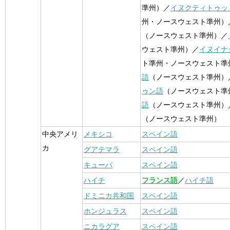
準州）／
イヌクティトゥッ
州・ノースウェスト準州）
（ノースウェスト準州）／
ウェスト準州）／
イヌイナ
ト準州・ノースウェスト準
語
（ノースウェスト準州）
ゥン語
（ノースウェスト準
語
（ノースウェスト準州）
（ノースウェスト準州）
中央アメリ
メキシコ
スペイン語
カ
グアテマラ
スペイン語
キューバ
スペイン語
ハイチ
フランス語
／
ハイチ語
ドミニカ共和国
スペイン語
ホンジュラス
スペイン語
ニカラグア
スペイン語