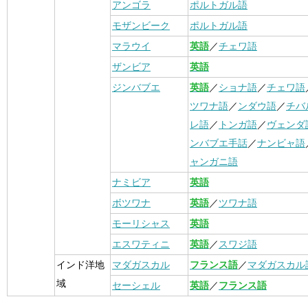
アンゴラ
ポルトガル語
モザンビーク
ポルトガル語
マラウイ
英語
／
チェワ語
ザンビア
英語
ジンバブエ
英語
／
ショナ語
／
チェワ語
ツワナ語
／
ンダウ語
／
チバ
レ語
／
トンガ語
／
ヴェンダ
ンバブエ手話
／
ナンビャ語
ャンガニ語
ナミビア
英語
ボツワナ
英語
／
ツワナ語
モーリシャス
英語
エスワティニ
英語
／
スワジ語
インド洋地
マダガスカル
フランス語
／
マダガスカル
域
セーシェル
英語
／
フランス語