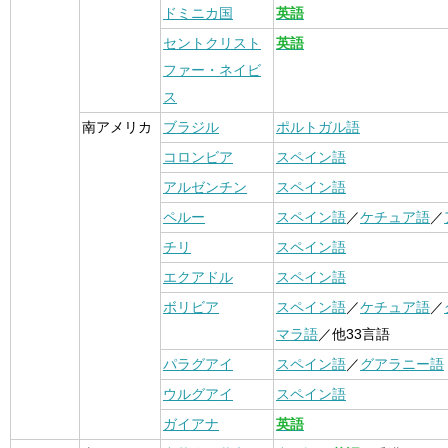
ドミニカ国
英語
セントクリスト
英語
ファー・ネイビ
ス
南アメリカ
ブラジル
ポルトガル語
コロンビア
スペイン語
アルゼンチン
スペイン語
ペルー
スペイン語
／
ケチュア語
／
チリ
スペイン語
エクアドル
スペイン語
ボリビア
スペイン語
／
ケチュア語
／
マラ語
／他33言語
パラグアイ
スペイン語
／
グアラニー語
ウルグアイ
スペイン語
ガイアナ
英語