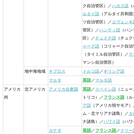
ク自治管区）／
ハカス語
（
ルタイ語
（アルタイ共和国
ツ自治管区）／
エヴェンキ
管区）／
ハンティ語
（ハン
区）／
チュクチ語
（チュク
ャーク語
（コリャーク自治
（タイミル自治管区）／
マ
マンシ自治管区）
地中海地域
キプロス
トルコ語
／
ギリシア語
マルタ
英語
／
マルタ語
アメリカ
北アメリカ
アメリカ合衆国
英語
／
スペイン語
（ニュー
州
トリコ）／
フランス語
（ル
ア語
（アメリカ領サモア）
ム・北マリアナ諸島）／
カ
ナ諸島）／
ハワイ語
（ハワ
カナダ
英語
／
フランス語
／
クリー