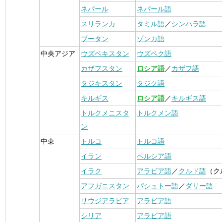
ネパール
ネパール語
スリランカ
タミル語
／
シンハラ語
ブータン
ゾンカ語
中央アジア
ウズベキスタン
ウズベク語
カザフスタン
ロシア語
／
カザフ語
タジキスタン
タジク語
キルギス
ロシア語
／
キルギス語
トルクメニスタ
トルクメン語
ン
中東
トルコ
トルコ語
イラン
ペルシア語
イラク
アラビア語
／
クルド語
（ク
アフガニスタン
パシュトー語
／
ダリー語
サウジアラビア
アラビア語
シリア
アラビア語