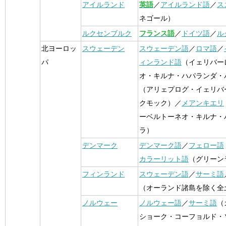
アイルランド
英語
／
アイルランド語
／
ス
ネゴール）
ルクセンブルク
フランス語
／
ドイツ語
／
ル
北ヨーロッ
スウェーデン
スウェーデン語
／
ロマ語
／
パ
ィンランド語
（イェリバー
オ・キルナ・ハパランダ・
（アリェプログ・イェリバ
クモック）／
メアンキエリ
ーベルトーネオ・キルナ・
ラ）
デンマーク
デンマーク語
／
フェロー語
カラーリット語
（グリーン
フィンランド
スウェーデン語
／
サーミ語
（オーランド諸島を除く全
ノルウェー
ノルウェー語
／
サーミ語
（
ショーク・コーフョルド・