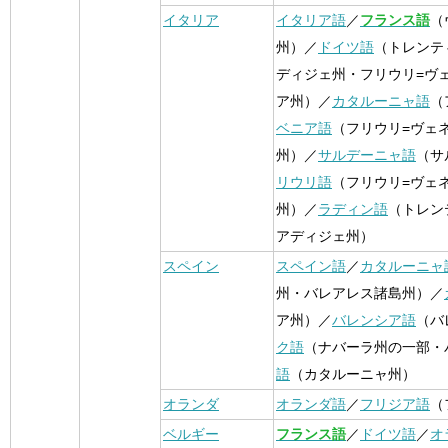
イタリア
イタリア語
／
フランス語
（
州）／
ドイツ語
（トレンテ
ディジェ州・フリウリ=ヴ
ア州）／
カタルーニャ語
（
ベニア語
（フリウリ=ヴェ
州）／
サルデーニャ語
（サ
リウリ語
（フリウリ=ヴェ
州）／
ラディン語
（トレン
アディジェ州）
スペイン
スペイン語
／
カタルーニャ
州・バレアレス諸島州）／
ア州）／
バレンシア語
（バ
ク語
（ナバーラ州の一部・
語
（カタルーニャ州）
オランダ
オランダ語
／
フリジア語
（
ベルギー
フランス語
／
ドイツ語
／
オ