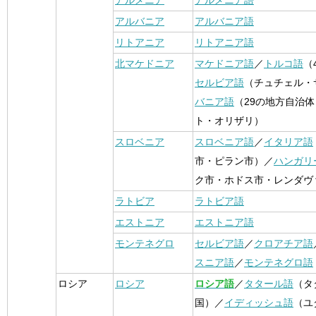
アルメニア
アルメニア語
アルバニア
アルバニア語
リトアニア
リトアニア語
北マケドニア
マケドニア語
／
トルコ語
（
セルビア語
（チュチェル・
バニア語
（29の地方自治
ト・オリザリ）
スロベニア
スロベニア語
／
イタリア語
市・ピラン市）／
ハンガリ
ク市・ホドス市・レンダヴ
ラトビア
ラトビア語
エストニア
エストニア語
モンテネグロ
セルビア語
／
クロアチア語
スニア語
／
モンテネグロ語
ロシア
ロシア
ロシア語
／
タタール語
（タ
国）／
イディッシュ語
（ユ