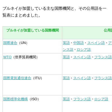
ブルネイが加盟している主な国際機関と、その公用語を一
覧表にまとめました。
ブルネイが加盟している国際機関
公用
国際連合
（UN）
英語
・
中国語
・
スペイン語
・
ア
ンス語
・
ロシア語
WTO
（世界貿易機関）
英語
・
スペイン語
・
フランス語
国際電気通信連合
（ITU）
英語
・
スペイン語
・
フランス語
国際標準化機構
（ISO）
英語
・
フランス語
・
ロシア語