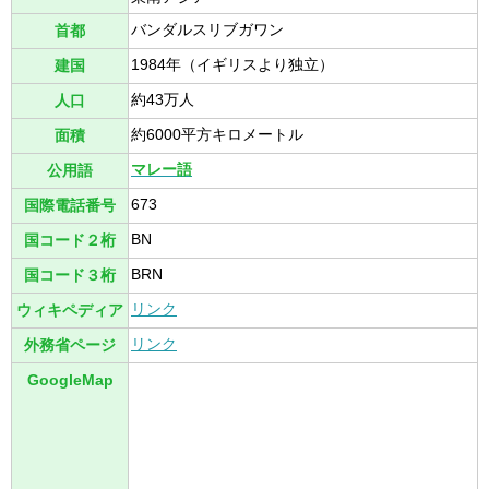
バンダルスリブガワン
首都
1984年（イギリスより独立）
建国
約43万人
人口
約6000平方キロメートル
面積
マレー語
公用語
673
国際電話番号
BN
国コード２桁
BRN
国コード３桁
リンク
ウィキペディア
リンク
外務省ページ
GoogleMap