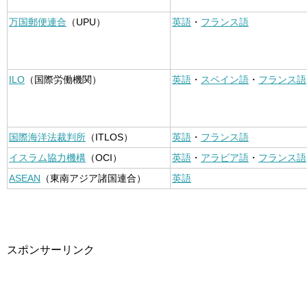
万国郵便連合
（UPU）
英語
・
フランス語
ILO
（国際労働機関）
英語
・
スペイン語
・
フランス語
国際海洋法裁判所
（ITLOS）
英語
・
フランス語
イスラム協力機構
（OCI）
英語
・
アラビア語
・
フランス語
ASEAN
（東南アジア諸国連合）
英語
スポンサーリンク