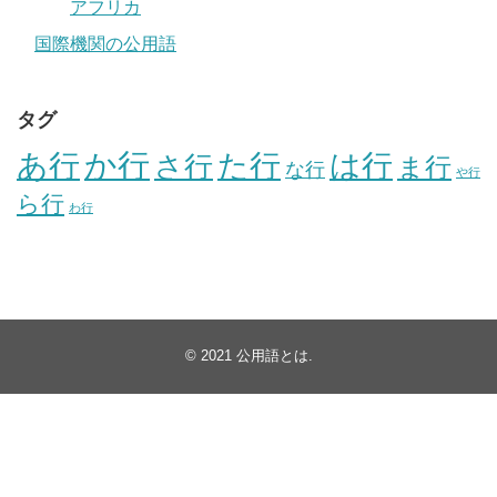
アフリカ
国際機関の公用語
タグ
か行
あ行
た行
は行
さ行
ま行
な行
や行
ら行
わ行
© 2021
公用語とは
.