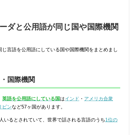
ーダと公用語が同じ国や国際機関
同じ言語を公用語にしている国や国際機関をまとめまし
・国際機関
、
英語を公用語にしている国
は
インド
・
アメリカ合衆
リピン
など57ヶ国があります。
0万人いるとされていて、世界で話される言語のうち
1位の