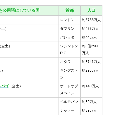
を公用語にしている国
首都
人口
）
ロンドン
約6753万人
全土）
ダブリン
約488万人
バレッタ
約44万人
（全土）
ワシントン
約3億2906
D.C.
万人
オタワ
約3741万人
土）
キングスト
約295万人
ン
トバゴ
（全土）
ポートオブ
約140万人
スペイン
）
ベルモパン
約39万人
ナッソー
約39万人