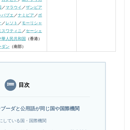
国
／
マラウイ
／
ザンビア
ンバブエ
／
ナミビア
／
ボ
ナ
／
レソト
／
モーリシャ
エスワティニ
／
セーシェ
中華人民共和国
（香港）
ーダン
（南部）
目次
ーブーダと公用語が同じ国や国際機関
にしている国・国際機関