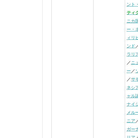
ント
ティ
ニカ
ー・
ィリ
ンド
ラリ
／
ニ
ー
／
／
サ
ネシ
ャル
ナイ
メル
ニア
ガー
リア