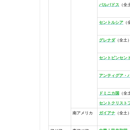
バルバドス
（全
セントルシア
（
グレナダ
（全土
セントビンセン
アンティグア・
ドミニカ国
（全
セントクリスト
南アメリカ
ガイアナ
（全土