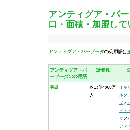
アンティグア・バー
口・面積・加盟して
アンティグア・バーブーダ
の公用語は
アンティグア・バ
話者数
ーブーダの公用語
英語
約13億4800万
イギ
人
ルタ
ダ
／
ド・
マ
／
ア
／