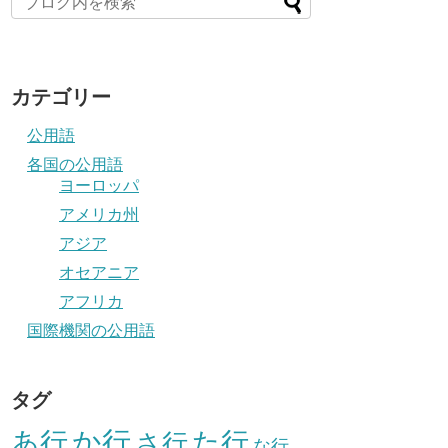
カテゴリー
公用語
各国の公用語
ヨーロッパ
アメリカ州
アジア
オセアニア
アフリカ
国際機関の公用語
タグ
か行
あ行
た行
さ行
な行