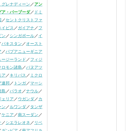
・グレナディーン
／
アン
グア・バーブーダ
／
ドミ
国
／
セントクリストファ
ネイビス
／
ガイアナ
／
フ
ピン
／
シンガポール
／
イ
／
パキスタン
／
オースト
ア
／
パプアニューギニア
ュージーランド
／
フィジ
ソロモン諸島
／
バヌアツ
モア
／
キリバス
／
ミクロ
ア連邦
／
トンガ
／
マーシ
諸島
／
パラオ
／
ナウル
／
ジェリア
／
ウガンダ
／
カ
ーン
／
ルワンダ
／
タンザ
／
ケニア
／
南スーダン
／
ナ
／
シエラレオネ
／
リベ
／
ガンビア
／
南アフリカ