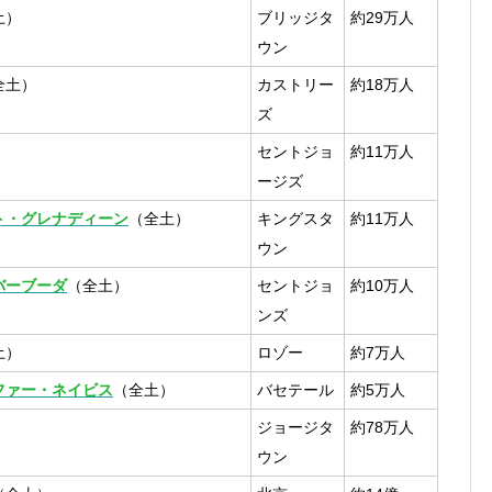
土）
ブリッジタ
約29万人
ウン
全土）
カストリー
約18万人
ズ
）
セントジョ
約11万人
ージズ
ト・グレナディーン
（全土）
キングスタ
約11万人
ウン
バーブーダ
（全土）
セントジョ
約10万人
ンズ
土）
ロゾー
約7万人
ファー・ネイビス
（全土）
バセテール
約5万人
）
ジョージタ
約78万人
ウン