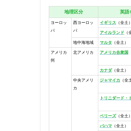
地理区分
英語
ヨーロッ
西ヨーロッ
イギリス
（全土
パ
パ
アイルランド
（
地中海地域
マルタ
（全土）
アメリカ
北アメリカ
アメリカ合衆国
州
カナダ
（全土）
中央アメリ
ジャマイカ
（全
カ
トリニダード・
ベリーズ
（全土
バハマ
（全土）