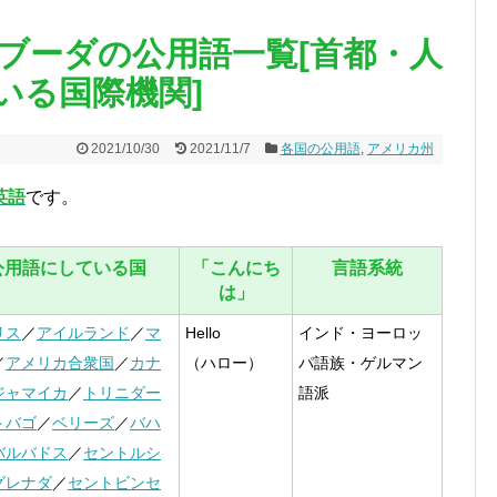
ブーダの公用語一覧[首都・人
いる国際機関]
2021/10/30
2021/11/7
各国の公用語
,
アメリカ州
英語
です。
公用語にしている国
「こんにち
言語系統
は」
リス
／
アイルランド
／
マ
Hello
インド・ヨーロッ
／
アメリカ合衆国
／
カナ
（ハロー）
パ語族・ゲルマン
ジャマイカ
／
トリニダー
語派
トバゴ
／
ベリーズ
／
バハ
バルバドス
／
セントルシ
グレナダ
／
セントビンセ