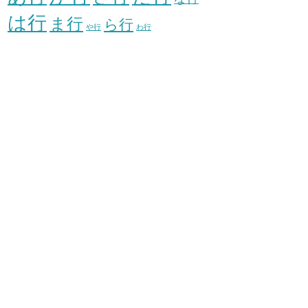
は行
ま行
ら行
や行
わ行