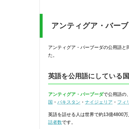
アンティグア・バーブ
アンティグア・バーブーダの公用語と
た。
英語を公用語にしている国
アンティグア・バーブーダ
で公用語の
国
・
パキスタン
・
ナイジェリア
・
フィ
英語を話せる人は世界で約13億480
話者数
です。