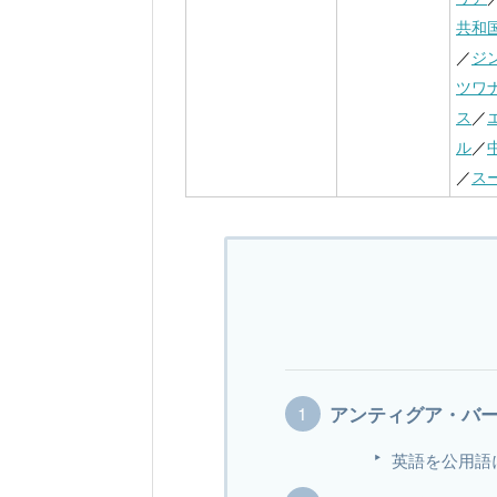
共和
／
ジ
ツワ
ス
／
ル
／
／
ス
アンティグア・バ
英語を公用語