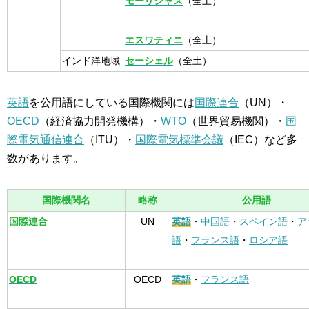
モーリシャス
（全土）
エスワティニ
（全土）
インド洋地域
セーシェル
（全土）
英語
を公用語にしている国際機関には
国際連合
（UN）・
OECD
（経済協力開発機構）・
WTO
（世界貿易機関）・
国
際電気通信連合
（ITU）・
国際電気標準会議
（IEC）など多
数があります。
国際機関名
略称
公用語
国際連合
UN
英語
・
中国語
・
スペイン語
・
ア
語
・
フランス語
・
ロシア語
OECD
OECD
英語
・
フランス語