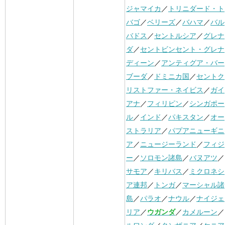
ジャマイカ
／
トリニダード・ト
バゴ
／
ベリーズ
／
バハマ
／
バル
バドス
／
セントルシア
／
グレナ
ダ
／
セントビンセント・グレナ
ディーン
／
アンティグア・バー
ブーダ
／
ドミニカ国
／
セントク
リストファー・ネイビス
／
ガイ
アナ
／
フィリピン
／
シンガポー
ル
／
インド
／
パキスタン
／
オー
ストラリア
／
パプアニューギニ
ア
／
ニュージーランド
／
フィジ
ー
／
ソロモン諸島
／
バヌアツ
／
サモア
／
キリバス
／
ミクロネシ
ア連邦
／
トンガ
／
マーシャル諸
島
／
パラオ
／
ナウル
／
ナイジェ
リア
／
ウガンダ
／
カメルーン
／