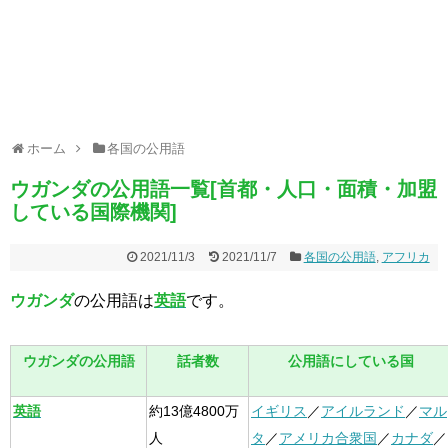
ホーム
各国の公用語
ウガンダの公用語一覧[首都・人口・面積・加盟
している国際機関]
2021/11/3
2021/11/7
各国の公用語
,
アフリカ
ウガンダ
の公用語は
英語
です。
ウガンダの公用語
話者数
公用語にしている国
英語
約13億4800万
イギリス
／
アイルランド
／
マル
人
タ
／
アメリカ合衆国
／
カナダ
／