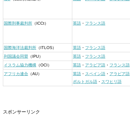
国際刑事裁判所
（ICCt）
英語
・
フランス語
国際海洋法裁判所
（ITLOS）
英語
・
フランス語
列国議会同盟
（IPU）
英語
・
フランス語
イスラム協力機構
（OCI）
英語
・
アラビア語
・
フランス語
アフリカ連合
（AU）
英語
・
スペイン語
・
アラビア語
ポルトガル語
・
スワヒリ語
スポンサーリンク