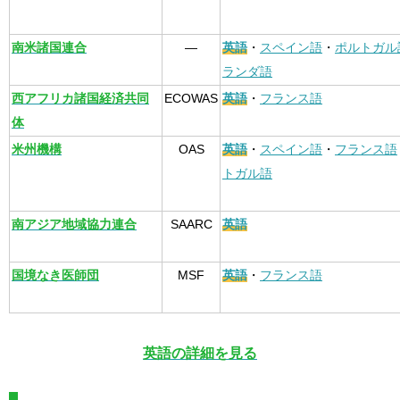
南米諸国連合
—
英語
・
スペイン語
・
ポルトガル
ランダ語
西アフリカ諸国経済共同
ECOWAS
英語
・
フランス語
体
米州機構
OAS
英語
・
スペイン語
・
フランス語
トガル語
南アジア地域協力連合
SAARC
英語
国境なき医師団
MSF
英語
・
フランス語
英語の詳細を見る