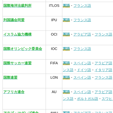
国際海洋法裁判所
ITLOS
英語
・
フランス語
列国議会同盟
IPU
英語
・
フランス語
イスラム協力機構
OCI
英語
・
アラビア語
・
フランス語
国際オリンピック委員会
IOC
英語
・
フランス語
国際サッカー連盟
FIFA
英語
・
スペイン語
・
アラビア語
ンス語
・
ドイツ語
・
イタリア語
国際連盟
LON
英語
・
スペイン語
・
フランス語
アフリカ連合
AU
英語
・
スペイン語
・
アラビア語
ンス語
・
ポルトガル語
・
スワヒ