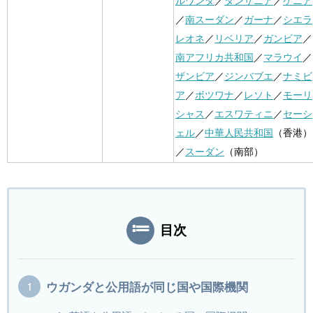
ルワンダ
／
タンザニア
／
ケニア
／
南スーダン
／
ガーナ
／
シエラ
レオネ
／
リベリア
／
ガンビア
／
南アフリカ共和国
／
マラウイ
／
ザンビア
／
ジンバブエ
／
ナミビ
ア
／
ボツワナ
／
レソト
／
モーリ
シャス
／
エスワティニ
／
セーシ
ェル
／
中華人民共和国
（香港）
／
スーダン
（南部）
目次
ウガンダと公用語が同じ国や国際機関