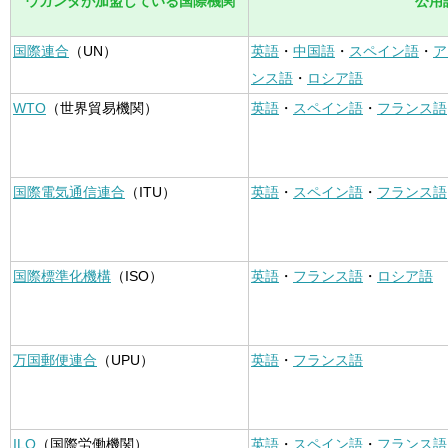
ウガンダが加盟している国際機関
公用
国際連合
（UN）
英語
・
中国語
・
スペイン語
・
ア
ンス語
・
ロシア語
WTO
（世界貿易機関）
英語
・
スペイン語
・
フランス語
国際電気通信連合
（ITU）
英語
・
スペイン語
・
フランス語
国際標準化機構
（ISO）
英語
・
フランス語
・
ロシア語
万国郵便連合
（UPU）
英語
・
フランス語
ILO
（国際労働機関）
英語
・
スペイン語
・
フランス語