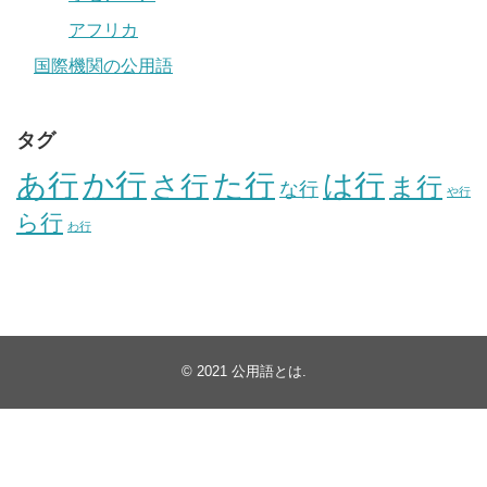
アフリカ
国際機関の公用語
タグ
か行
あ行
た行
は行
さ行
ま行
な行
や行
ら行
わ行
© 2021
公用語とは
.