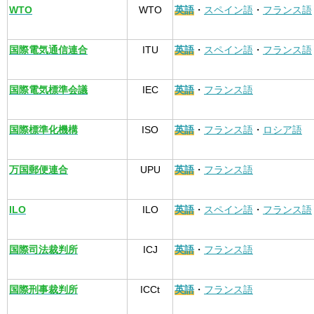
WTO
WTO
英語
・
スペイン語
・
フランス語
国際電気通信連合
ITU
英語
・
スペイン語
・
フランス語
国際電気標準会議
IEC
英語
・
フランス語
国際標準化機構
ISO
英語
・
フランス語
・
ロシア語
万国郵便連合
UPU
英語
・
フランス語
ILO
ILO
英語
・
スペイン語
・
フランス語
国際司法裁判所
ICJ
英語
・
フランス語
国際刑事裁判所
ICCt
英語
・
フランス語