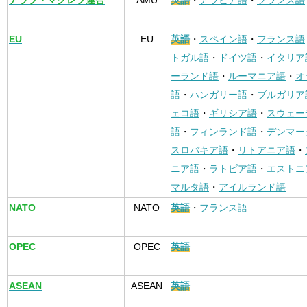
アラブ・マグレブ連合
AMU
英語
・
アラビア語
・
フランス語
EU
EU
英語
・
スペイン語
・
フランス語
トガル語
・
ドイツ語
・
イタリア
ーランド語
・
ルーマニア語
・
オ
語
・
ハンガリー語
・
ブルガリア
ェコ語
・
ギリシア語
・
スウェー
語
・
フィンランド語
・
デンマー
スロバキア語
・
リトアニア語
・
ニア語
・
ラトビア語
・
エストニ
マルタ語
・
アイルランド語
NATO
NATO
英語
・
フランス語
OPEC
OPEC
英語
ASEAN
ASEAN
英語