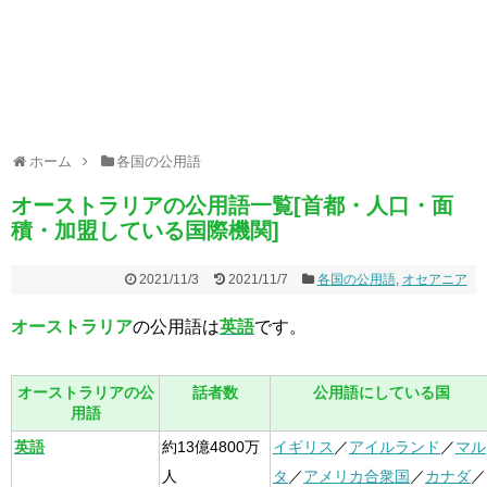
ホーム
各国の公用語
オーストラリアの公用語一覧[首都・人口・面
積・加盟している国際機関]
2021/11/3
2021/11/7
各国の公用語
,
オセアニア
オーストラリア
の公用語は
英語
です。
オーストラリアの公
話者数
公用語にしている国
用語
英語
約13億4800万
イギリス
／
アイルランド
／
マル
人
タ
／
アメリカ合衆国
／
カナダ
／