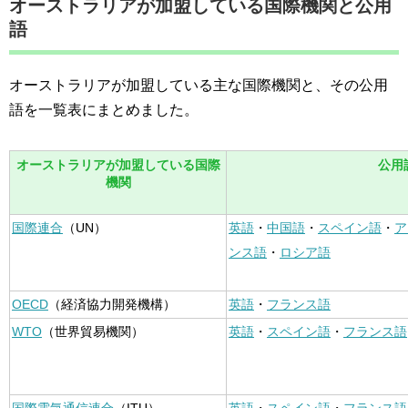
オーストラリアが加盟している国際機関と公用
語
オーストラリアが加盟している主な国際機関と、その公用
語を一覧表にまとめました。
オーストラリアが加盟している国際
公用
機関
国際連合
（UN）
英語
・
中国語
・
スペイン語
・
ア
ンス語
・
ロシア語
OECD
（経済協力開発機構）
英語
・
フランス語
WTO
（世界貿易機関）
英語
・
スペイン語
・
フランス語