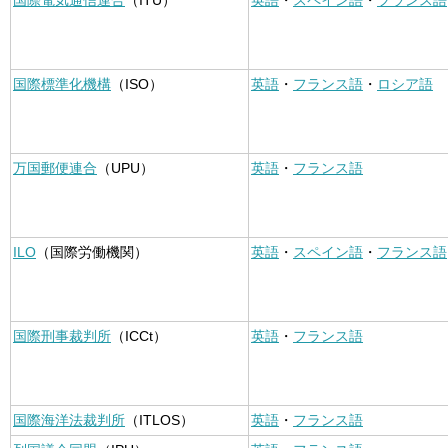
国際電気通信連合
（ITU）
英語
・
スペイン語
・
フランス語
国際標準化機構
（ISO）
英語
・
フランス語
・
ロシア語
万国郵便連合
（UPU）
英語
・
フランス語
ILO
（国際労働機関）
英語
・
スペイン語
・
フランス語
国際刑事裁判所
（ICCt）
英語
・
フランス語
国際海洋法裁判所
（ITLOS）
英語
・
フランス語