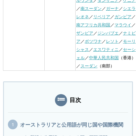
ルワンダ
／
タンザニア
／
ケニア
／
南スーダン
／
ガーナ
／
シエラ
レオネ
／
リベリア
／
ガンビア
／
南アフリカ共和国
／
マラウイ
／
ザンビア
／
ジンバブエ
／
ナミビ
ア
／
ボツワナ
／
レソト
／
モーリ
シャス
／
エスワティニ
／
セーシ
ェル
／
中華人民共和国
（香港）
／
スーダン
（南部）
目次
オーストラリアと公用語が同じ国や国際機関