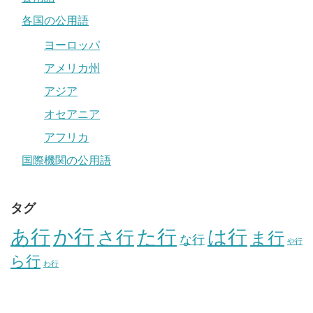
各国の公用語
ヨーロッパ
アメリカ州
アジア
オセアニア
アフリカ
国際機関の公用語
タグ
か行
あ行
た行
は行
さ行
ま行
な行
や行
ら行
わ行