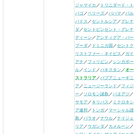
ジャマイカ
／
トリニダード・ト
バゴ
／
ベリーズ
／
バハマ
／
バル
バドス
／
セントルシア
／
グレナ
ダ
／
セントビンセント・グレナ
ディーン
／
アンティグア・バー
ブーダ
／
ドミニカ国
／
セントク
リストファー・ネイビス
／
ガイ
アナ
／
フィリピン
／
シンガポー
ル
／
インド
／
パキスタン
／
オー
ストラリア
／
パプアニューギニ
ア
／
ニュージーランド
／
フィジ
ー
／
ソロモン諸島
／
バヌアツ
／
サモア
／
キリバス
／
ミクロネシ
ア連邦
／
トンガ
／
マーシャル諸
島
／
パラオ
／
ナウル
／
ナイジェ
リア
／
ウガンダ
／
カメルーン
／