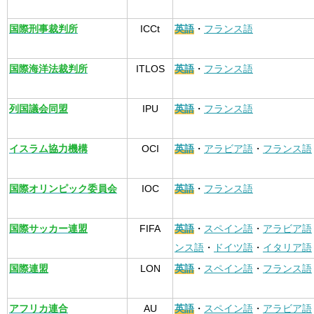
国際刑事裁判所
ICCt
英語
・
フランス語
国際海洋法裁判所
ITLOS
英語
・
フランス語
列国議会同盟
IPU
英語
・
フランス語
イスラム協力機構
OCI
英語
・
アラビア語
・
フランス語
国際オリンピック委員会
IOC
英語
・
フランス語
国際サッカー連盟
FIFA
英語
・
スペイン語
・
アラビア語
ンス語
・
ドイツ語
・
イタリア語
国際連盟
LON
英語
・
スペイン語
・
フランス語
アフリカ連合
AU
英語
・
スペイン語
・
アラビア語