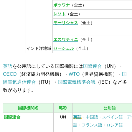
ボツワナ
（全土）
レソト
（全土）
モーリシャス
（全土）
エスワティニ
（全土）
インド洋地域
セーシェル
（全土）
英語
を公用語にしている国際機関には
国際連合
（UN）・
OECD
（経済協力開発機構）・
WTO
（世界貿易機関）・
国
際電気通信連合
（ITU）・
国際電気標準会議
（IEC）など多
数があります。
国際機関名
略称
公用語
国際連合
UN
英語
・
中国語
・
スペイン語
・
ア
語
・
フランス語
・
ロシア語