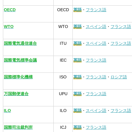
OECD
OECD
英語
・
フランス語
WTO
WTO
英語
・
スペイン語
・
フランス語
国際電気通信連合
ITU
英語
・
スペイン語
・
フランス語
国際電気標準会議
IEC
英語
・
フランス語
国際標準化機構
ISO
英語
・
フランス語
・
ロシア語
万国郵便連合
UPU
英語
・
フランス語
ILO
ILO
英語
・
スペイン語
・
フランス語
国際司法裁判所
ICJ
英語
・
フランス語