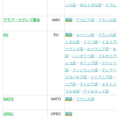
ンス語
・
ポルトガル語
・
スワヒ
アラブ・マグレブ連合
AMU
英語
・
アラビア語
・
フランス語
EU
EU
英語
・
スペイン語
・
フランス語
トガル語
・
ドイツ語
・
イタリア
ーランド語
・
ルーマニア語
・
オ
語
・
ハンガリー語
・
ブルガリア
ェコ語
・
ギリシア語
・
スウェー
語
・
フィンランド語
・
デンマー
スロバキア語
・
リトアニア語
・
ニア語
・
ラトビア語
・
エストニ
マルタ語
・
アイルランド語
NATO
NATO
英語
・
フランス語
OPEC
OPEC
英語