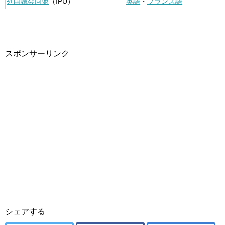
列国議会同盟
（IPU）
英語
・
フランス語
スポンサーリンク
シェアする