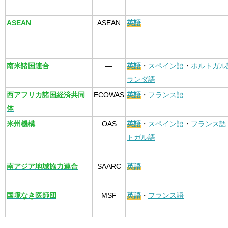
ASEAN
ASEAN
英語
南米諸国連合
—
英語
・
スペイン語
・
ポルトガル
ランダ語
西アフリカ諸国経済共同
ECOWAS
英語
・
フランス語
体
米州機構
OAS
英語
・
スペイン語
・
フランス語
トガル語
南アジア地域協力連合
SAARC
英語
国境なき医師団
MSF
英語
・
フランス語