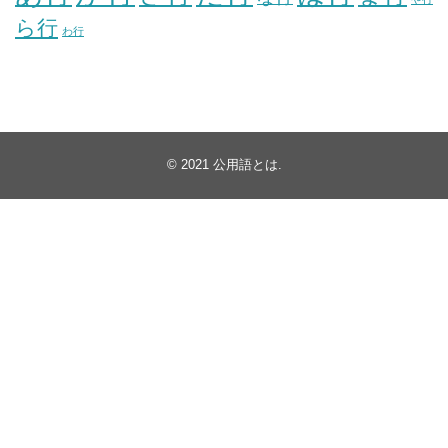
ら行
わ行
© 2021
公用語とは
.