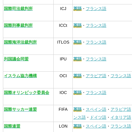
国際司法裁判所
ICJ
英語
・
フランス語
国際刑事裁判所
ICCt
英語
・
フランス語
国際海洋法裁判所
ITLOS
英語
・
フランス語
列国議会同盟
IPU
英語
・
フランス語
イスラム協力機構
OCI
英語
・
アラビア語
・
フランス語
国際オリンピック委員会
IOC
英語
・
フランス語
国際サッカー連盟
FIFA
英語
・
スペイン語
・
アラビア語
ンス語
・
ドイツ語
・
イタリア語
国際連盟
LON
英語
・
スペイン語
・
フランス語