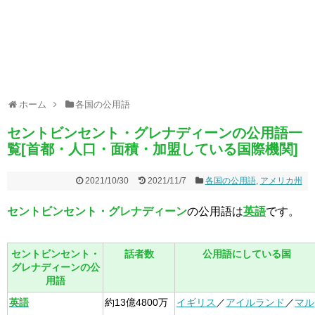
ホーム
各国の公用語
セントビンセント・グレナディーンの公用語一
覧[首都・人口・面積・加盟している国際機関]
2021/10/30
2021/11/7
各国の公用語
,
アメリカ州
セントビンセント・グレナディーン
の公用語は
英語
です。
セントビンセント・
話者数
公用語にしている国
グレナディーンの公
用語
英語
約13億4800万
イギリス
／
アイルランド
／
マル