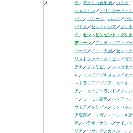
人
タ
／
アメリカ合衆国
／
カナダ
／
ジャマイカ
／
トリニダード・ト
バゴ
／
ベリーズ
／
バハマ
／
バル
バドス
／
セントルシア
／
グレナ
ダ
／
セントビンセント・グレナ
ディーン
／
アンティグア・バー
ブーダ
／
ドミニカ国
／
セントク
リストファー・ネイビス
／
ガイ
アナ
／
フィリピン
／
シンガポー
ル
／
インド
／
パキスタン
／
オー
ストラリア
／
パプアニューギニ
ア
／
ニュージーランド
／
フィジ
ー
／
ソロモン諸島
／
バヌアツ
／
サモア
／
キリバス
／
ミクロネシ
ア連邦
／
トンガ
／
マーシャル諸
島
／
パラオ
／
ナウル
／
ナイジェ
リア
／
ウガンダ
／
カメルーン
／