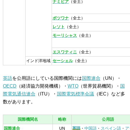
ナミビア
（全土）
ボツワナ
（全土）
レソト
（全土）
モーリシャス
（全土）
エスワティニ
（全土）
インド洋地域
セーシェル
（全土）
英語
を公用語にしている国際機関には
国際連合
（UN）・
OECD
（経済協力開発機構）・
WTO
（世界貿易機関）・
国
際電気通信連合
（ITU）・
国際電気標準会議
（IEC）など多
数があります。
国際機関名
略称
公用語
国際連合
UN
英語
・
中国語
・
スペイン語
・
ア