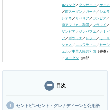
ルワンダ
／
タンザニア
／
ケニア
／
南スーダン
／
ガーナ
／
シエラ
レオネ
／
リベリア
／
ガンビア
／
南アフリカ共和国
／
マラウイ
／
ザンビア
／
ジンバブエ
／
ナミビ
ア
／
ボツワナ
／
レソト
／
モーリ
シャス
／
エスワティニ
／
セーシ
ェル
／
中華人民共和国
（香港）
／
スーダン
（南部）
目次
セントビンセント・グレナディーンと公用語