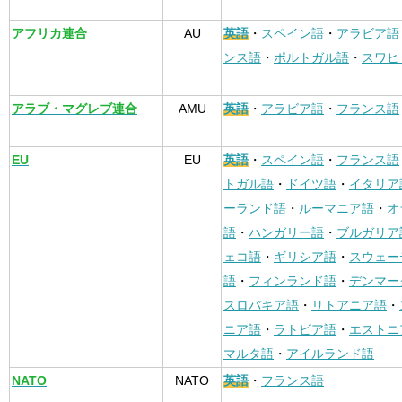
アフリカ連合
AU
英語
・
スペイン語
・
アラビア語
ンス語
・
ポルトガル語
・
スワヒ
アラブ・マグレブ連合
AMU
英語
・
アラビア語
・
フランス語
EU
EU
英語
・
スペイン語
・
フランス語
トガル語
・
ドイツ語
・
イタリア
ーランド語
・
ルーマニア語
・
オ
語
・
ハンガリー語
・
ブルガリア
ェコ語
・
ギリシア語
・
スウェー
語
・
フィンランド語
・
デンマー
スロバキア語
・
リトアニア語
・
ニア語
・
ラトビア語
・
エストニ
マルタ語
・
アイルランド語
NATO
NATO
英語
・
フランス語