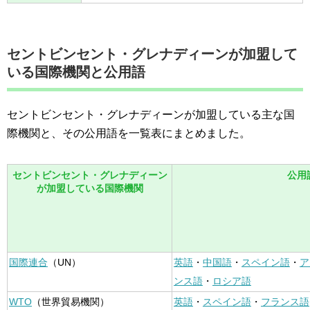
セントビンセント・グレナディーンが加盟して
いる国際機関と公用語
セントビンセント・グレナディーンが加盟している主な国
際機関と、その公用語を一覧表にまとめました。
セントビンセント・グレナディーン
公用
が加盟している国際機関
国際連合
（UN）
英語
・
中国語
・
スペイン語
・
ア
ンス語
・
ロシア語
WTO
（世界貿易機関）
英語
・
スペイン語
・
フランス語