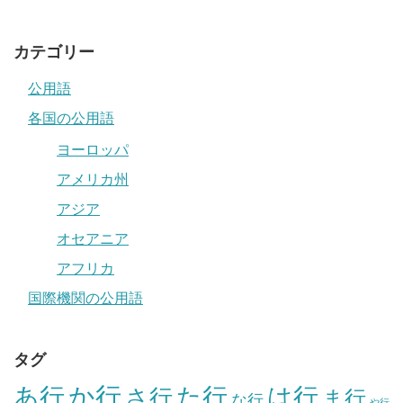
カテゴリー
公用語
各国の公用語
ヨーロッパ
アメリカ州
アジア
オセアニア
アフリカ
国際機関の公用語
タグ
か行
あ行
た行
は行
さ行
ま行
な行
や行