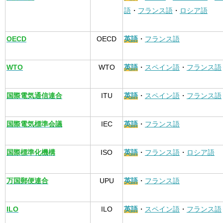
語
・
フランス語
・
ロシア語
OECD
OECD
英語
・
フランス語
WTO
WTO
英語
・
スペイン語
・
フランス語
国際電気通信連合
ITU
英語
・
スペイン語
・
フランス語
国際電気標準会議
IEC
英語
・
フランス語
国際標準化機構
ISO
英語
・
フランス語
・
ロシア語
万国郵便連合
UPU
英語
・
フランス語
ILO
ILO
英語
・
スペイン語
・
フランス語