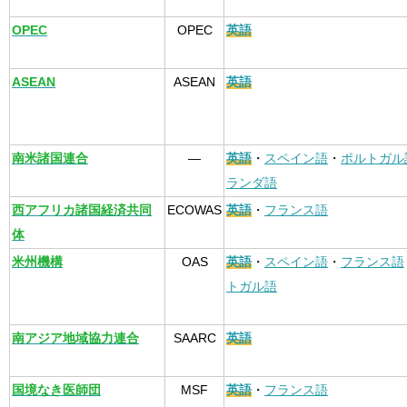
OPEC
OPEC
英語
ASEAN
ASEAN
英語
南米諸国連合
—
英語
・
スペイン語
・
ポルトガル
ランダ語
西アフリカ諸国経済共同
ECOWAS
英語
・
フランス語
体
米州機構
OAS
英語
・
スペイン語
・
フランス語
トガル語
南アジア地域協力連合
SAARC
英語
国境なき医師団
MSF
英語
・
フランス語