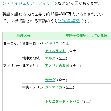
ン
・
ナイジェリア
・
フィリピン
など57ヶ国があります。
英語を話せる人は世界で約13億4800万人いるとされてい
て、世界で話される言語のうち
1位の話者数
です。
地理区分
英語を公用語にしている国
ヨーロッパ
西ヨーロッパ
イギリス
（全土）
アイルランド
（全土）
地中海地域
マルタ
（全土）
アメリカ州
北アメリカ
アメリカ合衆国
（全土）
カナダ
（全土）
中央アメリカ
ジャマイカ
（全土）
トリニダード・トバゴ
（全土）