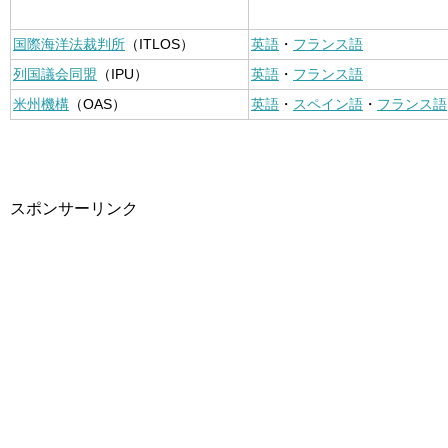
国際海洋法裁判所
（ITLOS）
英語
・
フランス語
列国議会同盟
（IPU）
英語
・
フランス語
米州機構
（OAS）
英語
・
スペイン語
・
フランス語
スポンサーリンク