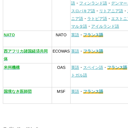
語
・
フィンランド語
・
デンマー
スロバキア語
・
リトアニア語
・
ニア語
・
ラトビア語
・
エストニ
マルタ語
・
アイルランド語
NATO
NATO
英語
・
フランス語
西アフリカ諸国経済共同
ECOWAS
英語
・
フランス語
体
米州機構
OAS
英語
・
スペイン語
・
フランス語
トガル語
国境なき医師団
MSF
英語
・
フランス語