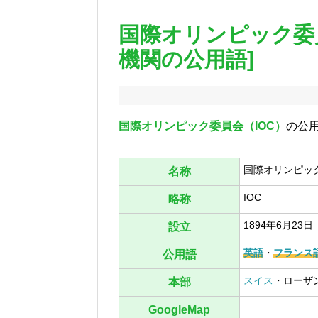
国際オリンピック委員
機関の公用語]
国際オリンピック委員会（IOC）
の公
国際オリンピッ
名称
IOC
略称
1894年6月23日
設立
英語
・
フランス
公用語
スイス
・ローザ
本部
GoogleMap