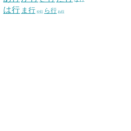
は行
ま行
ら行
や行
わ行