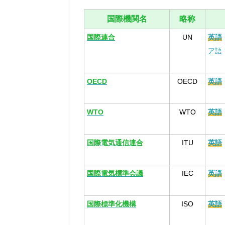
国際機関名
略称
国際連合
UN
英語
ア語
OECD
OECD
英語
WTO
WTO
英語
国際電気通信連合
ITU
英語
国際電気標準会議
IEC
英語
国際標準化機構
ISO
英語