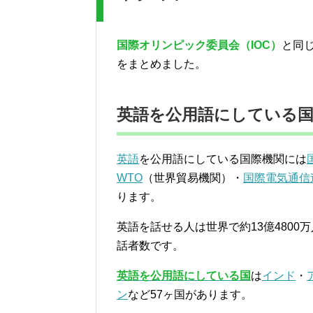
国際オリンピック委員会（IOC）
と同
をまとめました。
英語を公用語にしている国
英語
を公用語にしている国際機関には
WTO
（世界貿易機関）・
国際電気通信
ります。
英語を話せる人は世界で約13億480
話者数です。
英語を公用語にしている国
は
インド
・
ン
など57ヶ国があります。