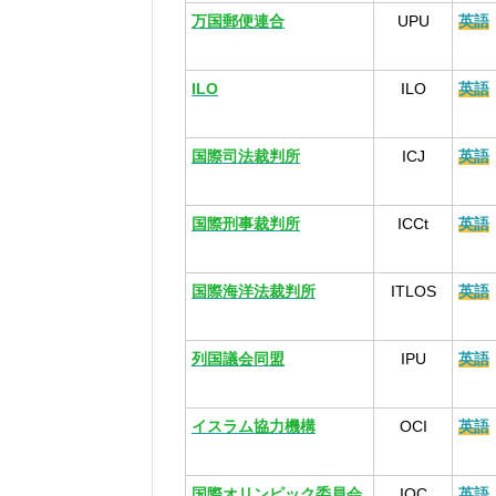
万国郵便連合
UPU
英語
ILO
ILO
英語
国際司法裁判所
ICJ
英語
国際刑事裁判所
ICCt
英語
国際海洋法裁判所
ITLOS
英語
列国議会同盟
IPU
英語
イスラム協力機構
OCI
英語
国際オリンピック委員会
IOC
英語