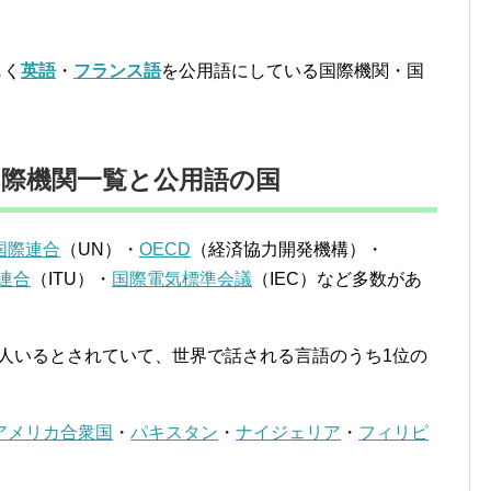
じく
英語
・
フランス語
を公用語にしている国際機関・国
際機関一覧と公用語の国
国際連合
（UN）・
OECD
（経済協力開発機構）・
連合
（ITU）・
国際電気標準会議
（IEC）など多数があ
0万人いるとされていて、世界で話される言語のうち1位の
アメリカ合衆国
・
パキスタン
・
ナイジェリア
・
フィリピ