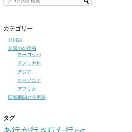
カテゴリー
公用語
各国の公用語
ヨーロッパ
アメリカ州
アジア
オセアニア
アフリカ
国際機関の公用語
タグ
か行
あ行
た行
さ行
な行