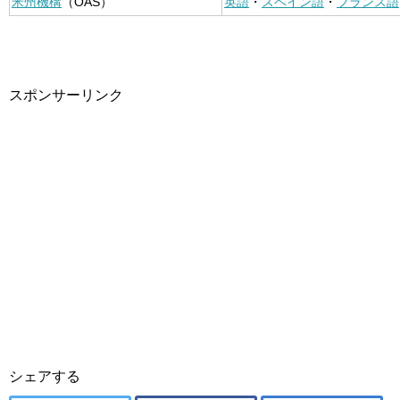
米州機構
（OAS）
英語
・
スペイン語
・
フランス語
スポンサーリンク
シェアする