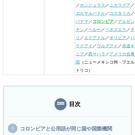
／
ホンジュラス
／
ニカラグア
／
エルサルバドル
／
コスタリカ
／
パナマ
／
コロンビア
／
アルゼン
チン
／
ペルー
／
ベネズエラ
／
チ
リ
／
エクアドル
／
ボリビア
／
パ
ラグアイ
／
ウルグアイ
／
赤道ギ
ニア
／
西サハラ
／
アメリカ合衆
国
（ニューメキシコ州・プエル
トリコ）
目次
コロンビアと公用語が同じ国や国際機関