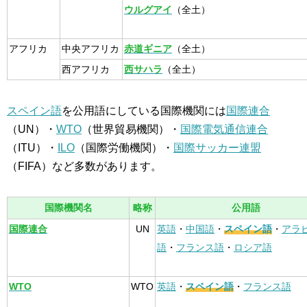
ウルグアイ
（全土）
アフリカ
中央アフリカ
赤道ギニア
（全土）
西アフリカ
西サハラ
（全土）
スペイン語
を公用語にしている国際機関には
国際連合
（UN）・
WTO
（世界貿易機関）・
国際電気通信連合
（ITU）・
ILO
（国際労働機関）・
国際サッカー連盟
（FIFA）など多数があります。
国際機関名
略称
公用語
国際連合
UN
英語
・
中国語
・
スペイン語
・
アラ
語
・
フランス語
・
ロシア語
WTO
WTO
英語
・
スペイン語
・
フランス語