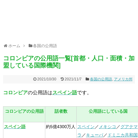
ホーム
各国の公用語
コロンビアの公用語一覧[首都・人口・面積・加
盟している国際機関]
2021/10/30
2021/11/7
各国の公用語
,
アメリカ州
コロンビア
の公用語は
スペイン語
です。
コロンビアの公用語
話者数
公用語にしている国
スペイン語
約5億4300万人
スペイン
／
メキシコ
／
グアテマ
ラ
／
キューバ
／
ドミニカ共和国