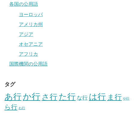
各国の公用語
ヨーロッパ
アメリカ州
アジア
オセアニア
アフリカ
国際機関の公用語
タグ
か行
あ行
た行
は行
さ行
ま行
な行
や行
ら行
わ行