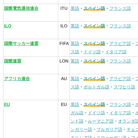
国際電気通信連合
ITU
英語
・
スペイン語
・
フランス語
ILO
ILO
英語
・
スペイン語
・
フランス語
国際サッカー連盟
FIFA
英語
・
スペイン語
・
アラビア語
・
ス語
・
ドイツ語
・
イタリア語
国際連盟
LON
英語
・
スペイン語
・
フランス語
アフリカ連合
AU
英語
・
スペイン語
・
アラビア語
・
ス語
・
ポルトガル語
・
スワヒリ語
EU
EU
英語
・
スペイン語
・
フランス語
・
ガル語
・
ドイツ語
・
イタリア語
・
ンド語
・
ルーマニア語
・
オランダ
ンガリー語
・
ブルガリア語
・
チェ
ギリシア語
・
スウェーデン語
・
フ