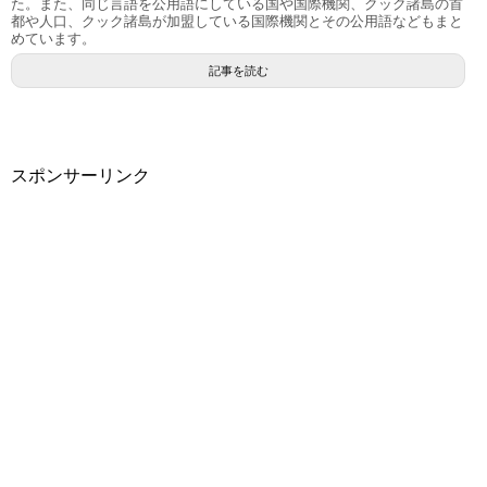
た。また、同じ言語を公用語にしている国や国際機関、クック諸島の首
都や人口、クック諸島が加盟している国際機関とその公用語などもまと
めています。
記事を読む
スポンサーリンク