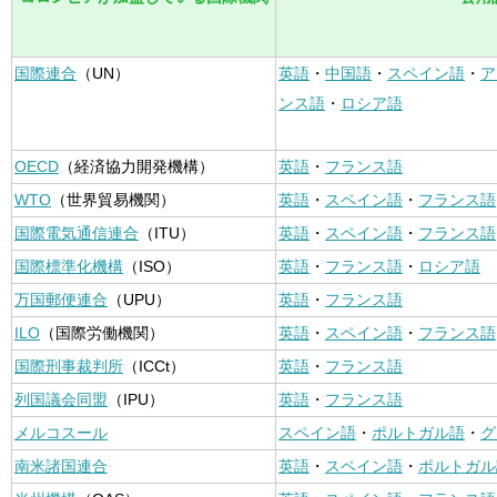
国際連合
（UN）
英語
・
中国語
・
スペイン語
・
ア
ンス語
・
ロシア語
OECD
（経済協力開発機構）
英語
・
フランス語
WTO
（世界貿易機関）
英語
・
スペイン語
・
フランス語
国際電気通信連合
（ITU）
英語
・
スペイン語
・
フランス語
国際標準化機構
（ISO）
英語
・
フランス語
・
ロシア語
万国郵便連合
（UPU）
英語
・
フランス語
ILO
（国際労働機関）
英語
・
スペイン語
・
フランス語
国際刑事裁判所
（ICCt）
英語
・
フランス語
列国議会同盟
（IPU）
英語
・
フランス語
メルコスール
スペイン語
・
ポルトガル語
・
グ
南米諸国連合
英語
・
スペイン語
・
ポルトガル