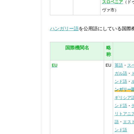
スロベニア
（ド
ヴァ市）
ハンガリー語
を公用語にしている国際
国際機関名
略
称
EU
EU
英語
・
ス
ガル語
・
ンド語
・
ンガリー
ギリシア
ンド語
・
リトアニ
語
・
エス
ンド語