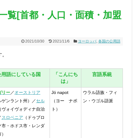
一覧[首都・人口・面積・加盟
2021/10/30
2021/11/6
ヨーロッパ
,
各国の公用語
す。
公用語にしている国
「こんにち
言語系統
は」
ガリー
／
オーストリア
Jó napot
ウラル語族・フィ
ルゲンラント州）／
セル
（ヨー ナポ
ン・ウゴル語派
（ヴォイヴォディナ自治
ト）
／
スロベニア
（ドゥブロ
ク市・ホドス市・レンダ
市）