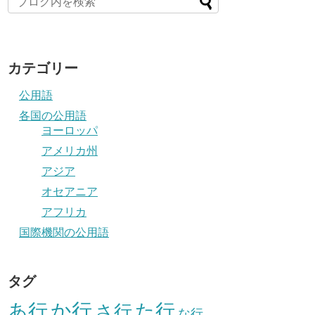
カテゴリー
公用語
各国の公用語
ヨーロッパ
アメリカ州
アジア
オセアニア
アフリカ
国際機関の公用語
タグ
か行
あ行
た行
さ行
な行