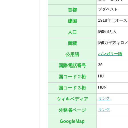
ブダペスト
首都
1918年（オー
建国
約968万人
人口
約9万平方キロ
面積
ハンガリー語
公用語
36
国際電話番号
HU
国コード２桁
HUN
国コード３桁
リンク
ウィキペディア
リンク
外務省ページ
GoogleMap