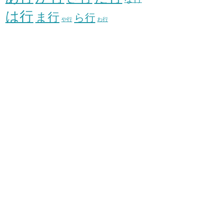
は行
ま行
ら行
や行
わ行