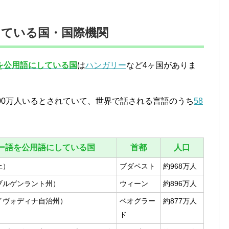
している国・国際機関
を公用語にしている国
は
ハンガリー
など4ヶ国がありま
00万人いるとされていて、世界で話される言語のうち
58
ー語を公用語にしている国
首都
人口
土）
ブダペスト
約968万人
ブルゲンラント州）
ウィーン
約896万人
イヴォディナ自治州）
ベオグラー
約877万人
ド