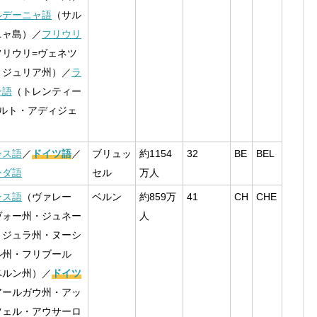
ルデーニャ語
（サル
ニャ島）／
フリウリ
フリウリ=ヴェネツ
・ジュリア州）／
ラ
ン語
（トレンティー
アルト・アディジェ
ンス語
／
ドイツ語
／
ブリュッ
約1154
32
BE
BEL
ンダ語
セル
万人
ンス語
（ヴァレー
ベルン
約859万
41
CH
CHE
ヴォー州・ジュネー
人
・ジュラ州・ヌーシ
ル州・フリブール
ベルン州）／
ドイツ
アールガウ州・アッ
ツェル・アウサーロ