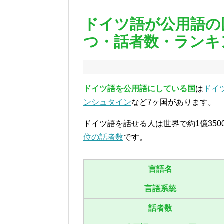
ドイツ語が公用語の
つ・話者数・ランキ
ドイツ語を公用語にしている国
は
ドイ
ンシュタイン
など7ヶ国があります。
ドイツ語を話せる人は世界で約1億35
位の話者数
です。
言語名
言語系統
話者数