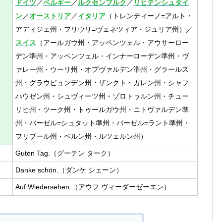
ドイツ
／
ベルギー
／
ルクセンブルク
／
リヒテンシュタイ
ン
／
オーストリア
／
イタリア
（トレンティーノ=アルト・
アディジェ州・フリウリ=ヴェネツィア・ジュリア州）／
スイス
（アールガウ州・アッペンツェル・アウサーロー
デン準州・アッペンツェル・インナーローデン準州・ヴ
ァレー州・ウーリ州・オプヴァルデン準州・グラールス
州・グラウビュンデン州・ザンクト・ガレン州・シャフ
ハウゼン州・シュヴィーツ州・ゾロトゥルン州・チュー
リヒ州・ツーク州・トゥールガウ州・ニトヴァルデン準
州・バーゼル=シュタット準州・バーゼル=ラント準州・
フリブール州・ベルン州・ルツェルン州）
Guten Tag.（グーテン ターク）
Danke schön.（ダンケ シェーン）
Auf Wiedersehen.（アウフ ヴィーダーゼーエン）