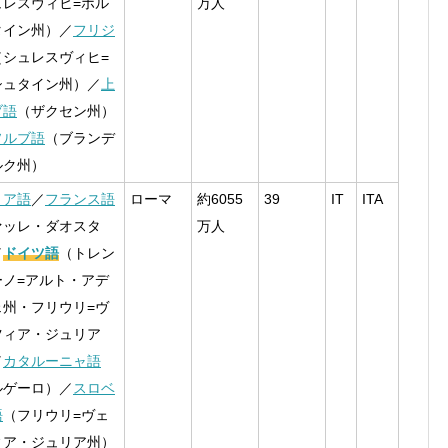
ュレスヴィヒ=ホル
万人
タイン州）／
フリジ
（シュレスヴィヒ=
シュタイン州）／
上
ブ語
（ザクセン州）
ソルブ語
（ブランデ
ルク州）
リア語
／
フランス語
ローマ
約6055
39
IT
ITA
ァッレ・ダオスタ
万人
／
ドイツ語
（トレン
ーノ=アルト・アデ
ェ州・フリウリ=ヴ
ツィア・ジュリア
／
カタルーニャ語
ルゲーロ）／
スロベ
語
（フリウリ=ヴェ
ィア・ジュリア州）