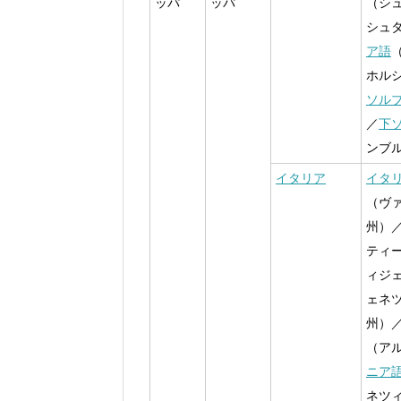
ッパ
ッパ
（シ
シュ
ア語
ホル
ソル
／
下
ンブ
イタリア
イタ
（ヴ
州）
ティ
ィジ
ェネ
州）
（ア
ニア
ネツ