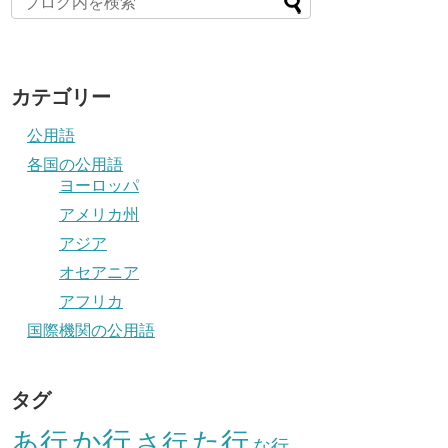
カテゴリー
公用語
各国の公用語
ヨーロッパ
アメリカ州
アジア
オセアニア
アフリカ
国際機関の公用語
タグ
か行
あ行
た行
さ行
な行