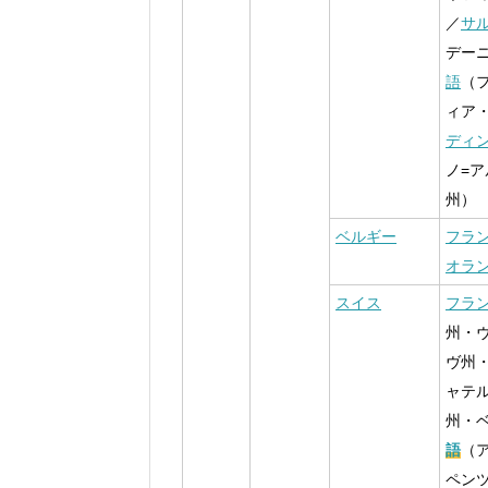
／
サ
デー
語
（
ィア
ディ
ノ=
州）
ベルギー
フラ
オラ
スイス
フラ
州・
ヴ州
ャテ
州・
語
（
ペン