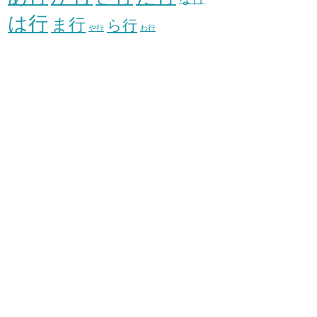
は行
ま行
ら行
や行
わ行