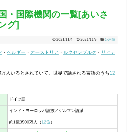
国・国際機関の一覧[あいさ
ング]
2021/11/4
2021/11/9
公用語
ツ
・
ベルギー
・
オーストリア
・
ルクセンブルク
・
リヒテ
00万人いるとされていて、世界で話される言語のうち
12
ドイツ語
インド・ヨーロッパ語族／ゲルマン語派
約1億3500万人（
12位
）