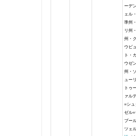
ーデ
ェル
準州
リ州
州・
ウビ
ト・
ウゼ
州・
ュー
トゥ
ァル
=シ
ゼル
ブー
ツェ