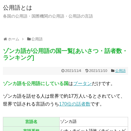
公用語とは
各国の公用語・国際機関の公用語・公用語の言語
ホーム
公用語
ゾンカ語が公用語の国一覧[あいさつ・話者数・
ランキング]
2021/11/4
2021/11/10
公用語
ゾンカ語を公用語にしている国
は
ブータン
だけです。
ゾンカ語を話せる人は世界で約17万人いるとされていて、
世界で話される言語のうち
170位の話者数
です。
ゾンカ語
言語名
シナ・チベット語族／チベット・ビ