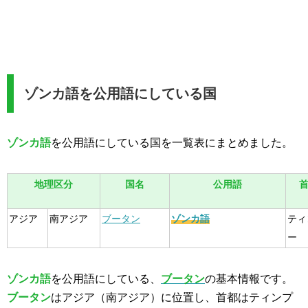
ゾンカ語を公用語にしている国
ゾンカ語
を公用語にしている国を一覧表にまとめました。
地理区分
国名
公用語
アジア
南アジア
ブータン
ゾンカ語
ティ
ー
ゾンカ語
を公用語にしている、
ブータン
の基本情報です。
ブータン
はアジア（南アジア）に位置し、首都はティンプ