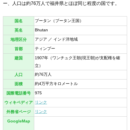
ー、人口は約76万人で福井県とほぼ同じ程度の国です。
ブータン（ブータン王国）
国名
Bhutan
英名
アジア ／ インド洋地域
地理区分
ティンプー
首都
1907年（ワンチュク王朝(現王朝)が支配権を確
建国
立）
約76万人
人口
約4万平方キロメートル
面積
975
国際電話番号
リンク
ウィキペディア
リンク
外務省ページ
GoogleMap