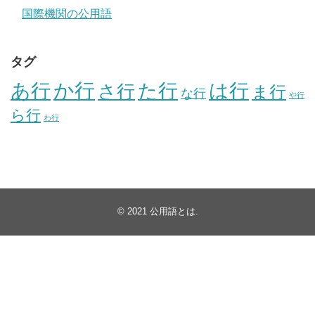
国際機関の公用語
タグ
か行
あ行
た行
は行
さ行
ま行
な行
や行
ら行
わ行
© 2021
公用語とは
.