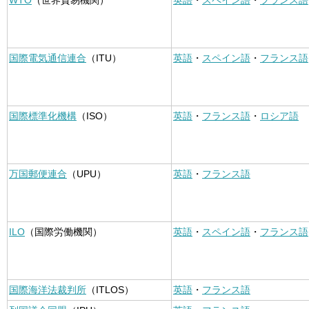
WTO
（世界貿易機関）
英語
・
スペイン語
・
フランス語
国際電気通信連合
（ITU）
英語
・
スペイン語
・
フランス語
国際標準化機構
（ISO）
英語
・
フランス語
・
ロシア語
万国郵便連合
（UPU）
英語
・
フランス語
ILO
（国際労働機関）
英語
・
スペイン語
・
フランス語
国際海洋法裁判所
（ITLOS）
英語
・
フランス語