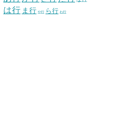
は行
ま行
ら行
や行
わ行