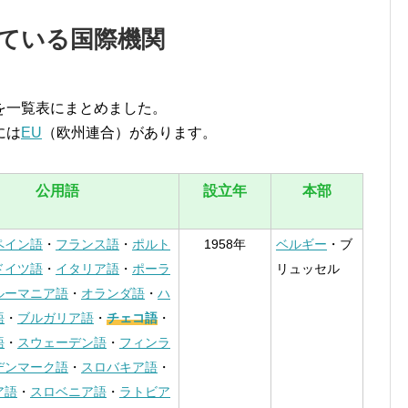
ている国際機関
を一覧表にまとめました。
には
EU
（欧州連合）があります。
公用語
設立年
本部
ペイン語
・
フランス語
・
ポルト
1958年
ベルギー
・ブ
ドイツ語
・
イタリア語
・
ポーラ
リュッセル
ルーマニア語
・
オランダ語
・
ハ
語
・
ブルガリア語
・
チェコ語
・
語
・
スウェーデン語
・
フィンラ
デンマーク語
・
スロバキア語
・
ア語
・
スロベニア語
・
ラトビア