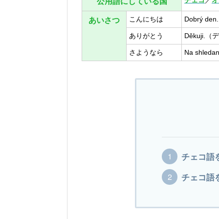
チェコ
／
オ
公用語にしている国
こんにちは
Dobrý d
あいさつ
ありがとう
Děkuji.
さようなら
Na shle
チェコ語
チェコ語