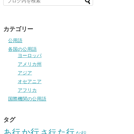
カテゴリー
公用語
各国の公用語
ヨーロッパ
アメリカ州
アジア
オセアニア
アフリカ
国際機関の公用語
タグ
か行
あ行
た行
さ行
な行