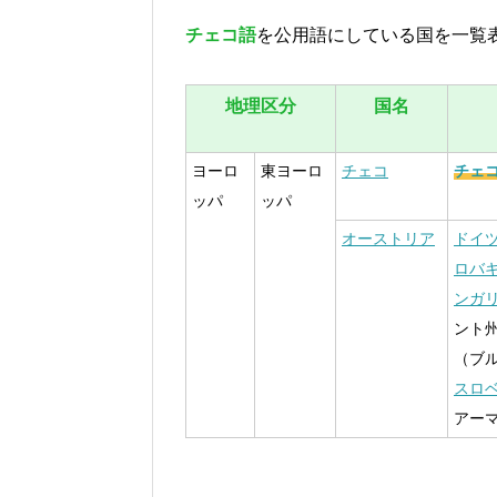
チェコ語
を公用語にしている国を一覧
地理区分
国名
ヨーロ
東ヨーロ
チェコ
チェ
ッパ
ッパ
オーストリア
ドイ
ロバ
ンガ
ント
（ブ
スロ
アー