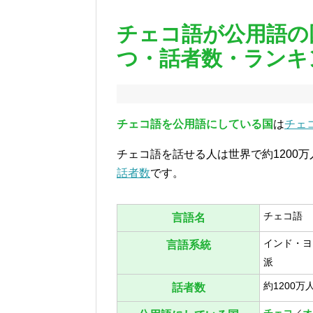
チェコ語が公用語の
つ・話者数・ランキ
チェコ語を公用語にしている国
は
チェ
チェコ語を話せる人は世界で約1200
話者数
です。
チェコ語
言語名
インド・ヨ
言語系統
派
約1200万
話者数