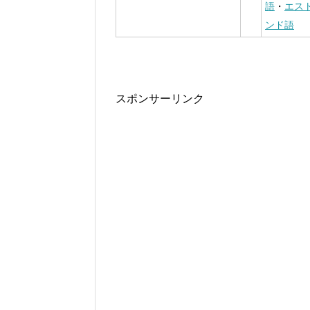
語
・
エス
ンド語
スポンサーリンク