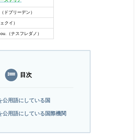
ーストリア
en.（ドブリーデン）
（デェクイ）
danou.（ナスフレダノ）
目次
を公用語にしている国
を公用語にしている国際機関