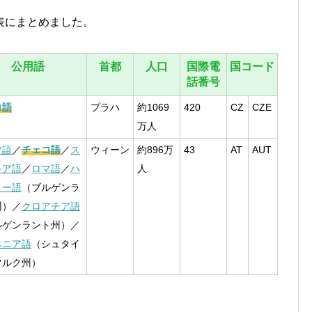
表にまとめました。
公用語
首都
人口
国際電
国コード
話番号
コ語
プラハ
約1069
420
CZ
CZE
万人
ツ語
／
チェコ語
／
ス
ウィーン
約896万
43
AT
AUT
キア語
／
ロマ語
／
ハ
人
リー語
（ブルゲンラ
州）／
クロアチア語
ルゲンラント州）／
ベニア語
（シュタイ
マルク州）