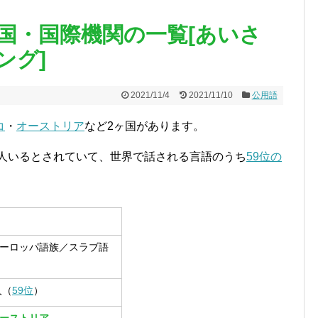
国・国際機関の一覧[あいさ
ング]
2021/11/4
2021/11/10
公用語
コ
・
オーストリア
など2ヶ国があります。
万人いるとされていて、世界で話される言語のうち
59位の
ーロッパ語族／スラブ語
人（
59位
）