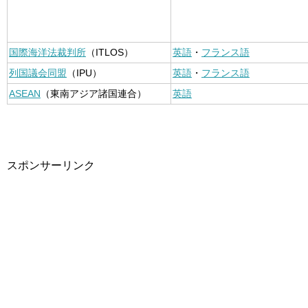
国際海洋法裁判所
（ITLOS）
英語
・
フランス語
列国議会同盟
（IPU）
英語
・
フランス語
ASEAN
（東南アジア諸国連合）
英語
スポンサーリンク