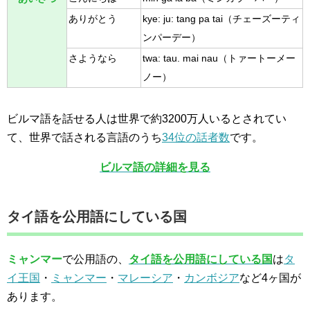
ありがとう
kye: ju: tang pa tai（チェーズーティ
ンパーデー）
さようなら
twa: tau. mai nau（トァートーメー
ノー）
ビルマ語を話せる人は世界で約3200万人いるとされてい
て、世界で話される言語のうち
34位の話者数
です。
ビルマ語の詳細を見る
タイ語を公用語にしている国
ミャンマー
で公用語の、
タイ語を公用語にしている国
は
タ
イ王国
・
ミャンマー
・
マレーシア
・
カンボジア
など4ヶ国が
あります。