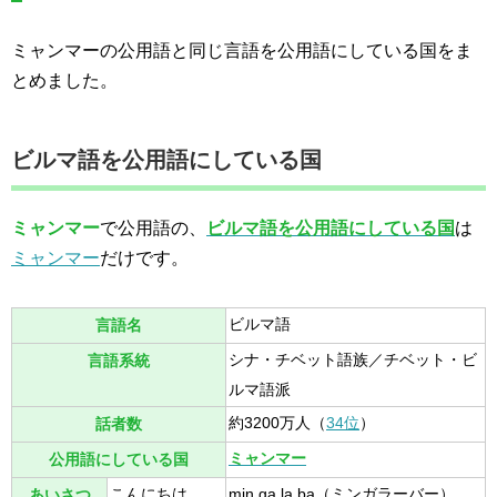
ミャンマーの公用語と同じ言語を公用語にしている国をま
とめました。
ビルマ語を公用語にしている国
ミャンマー
で公用語の、
ビルマ語を公用語にしている国
は
ミャンマー
だけです。
ビルマ語
言語名
シナ・チベット語族／チベット・ビ
言語系統
ルマ語派
約3200万人（
34位
）
話者数
ミャンマー
公用語にしている国
こんにちは
min ga la ba（ミンガラーバー）
あいさつ