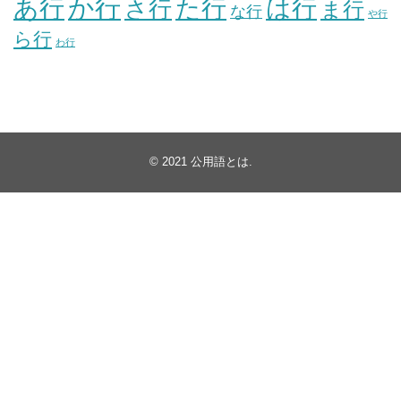
か行
あ行
た行
は行
さ行
ま行
な行
や行
ら行
わ行
© 2021
公用語とは
.