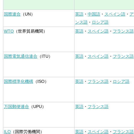
国際連合
（UN）
英語
・
中国語
・
スペイン語
・
ア
ンス語
・
ロシア語
WTO
（世界貿易機関）
英語
・
スペイン語
・
フランス語
国際電気通信連合
（ITU）
英語
・
スペイン語
・
フランス語
国際標準化機構
（ISO）
英語
・
フランス語
・
ロシア語
万国郵便連合
（UPU）
英語
・
フランス語
ILO
（国際労働機関）
英語
・
スペイン語
・
フランス語