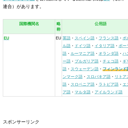
連合）があります。
国際機関名
略
公用語
称
EU
EU
英語
・
スペイン語
・
フランス語
・
ポ
ル語
・
ドイツ語
・
イタリア語
・
ポー
語
・
ルーマニア語
・
オランダ語
・
ハ
ー語
・
ブルガリア語
・
チェコ語
・
ギ
語
・
スウェーデン語
・
フィンランド
ンマーク語
・
スロバキア語
・
リトア
語
・
スロベニア語
・
ラトビア語
・
エ
ア語
・
マルタ語
・
アイルランド語
スポンサーリンク