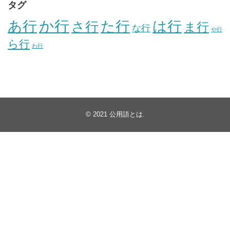
タグ
か行
あ行
た行
は行
さ行
ま行
な行
や行
ら行
わ行
© 2021
公用語とは
.