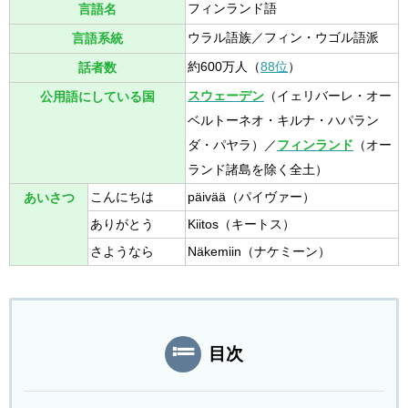
フィンランド語
言語名
ウラル語族／フィン・ウゴル語派
言語系統
約600万人（
88位
）
話者数
スウェーデン
（イェリバーレ・オー
公用語にしている国
ベルトーネオ・キルナ・ハパラン
ダ・パヤラ）／
フィンランド
（オー
ランド諸島を除く全土）
こんにちは
päivää（パイヴァー）
あいさつ
ありがとう
Kiitos（キートス）
さようなら
Näkemiin（ナケミーン）
目次