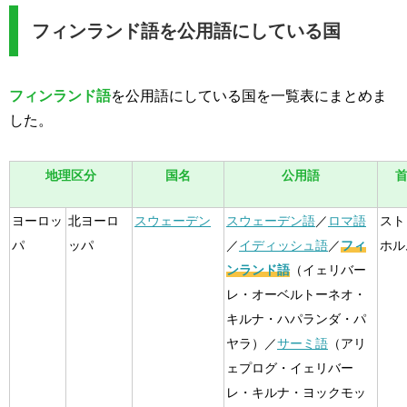
フィンランド語を公用語にしている国
フィンランド語
を公用語にしている国を一覧表にまとめま
した。
地理区分
国名
公用語
ヨーロッ
北ヨーロ
スウェーデン
スウェーデン語
／
ロマ語
スト
パ
ッパ
／
イディッシュ語
／
フィ
ホル
ンランド語
（イェリバー
レ・オーベルトーネオ・
キルナ・ハパランダ・パ
ヤラ）／
サーミ語
（アリ
ェプログ・イェリバー
レ・キルナ・ヨックモッ