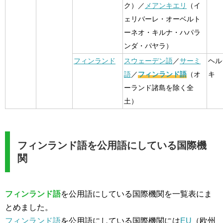
ク）／
メアンキエリ
（イ
ェリバーレ・オーベルト
ーネオ・キルナ・ハパラ
ンダ・パヤラ）
フィンランド
スウェーデン語
／
サーミ
ヘル
語
／
フィンランド語
（オ
キ
ーランド諸島を除く全
土）
フィンランド語を公用語にしている国際機
関
フィンランド語
を公用語にしている国際機関を一覧表にま
とめました。
フィンランド語
を公用語にしている国際機関には
EU
（欧州