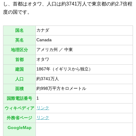
し、首都はオタワ、人口は約3741万人で東京都の約2.7倍程
度の国です。
カナダ
国名
Canada
英名
アメリカ州 ／ 中東
地理区分
オタワ
首都
1867年（イギリスから独立）
建国
約3741万人
人口
約998万平方キロメートル
面積
1
国際電話番号
リンク
ウィキペディア
リンク
外務省ページ
GoogleMap