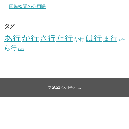
国際機関の公用語
タグ
か行
あ行
た行
は行
さ行
ま行
な行
や行
ら行
わ行
© 2021
公用語とは
.