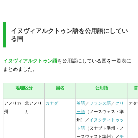
イヌヴィアルクトゥン語を公用語にしてい
る国
イヌヴィアルクトゥン語
を公用語にしている国を一覧表に
まとめました。
地理区分
国名
公用語
首
アメリカ
北アメリ
カナダ
英語
／
フランス語
／
クリ
オタ
州
カ
ー語
（ノースウェスト準
州）／
イヌクティトゥッ
ト語
（ヌナブト準州・ノ
ースウェスト準州）／
チ