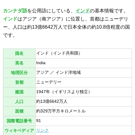
カンナダ語
を公用語にしている、
インド
の基本情報です。
インド
はアジア（南アジア）に位置し、首都はニューデリ
ー、人口は約13億6642万人で日本全体の約10.8倍程度の国
です。
インド（インド共和国）
国名
India
英名
アジア ／ インド洋地域
地理区分
ニューデリー
首都
1947年（イギリスより独立）
建国
約13億6642万人
人口
約329万平方キロメートル
面積
91
国際電話番号
リンク
ウィキペディア