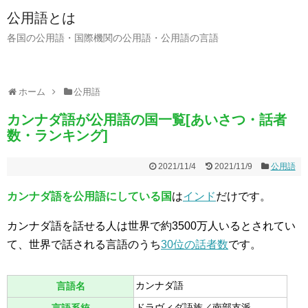
公用語とは
各国の公用語・国際機関の公用語・公用語の言語
ホーム
公用語
カンナダ語が公用語の国一覧[あいさつ・話者
数・ランキング]
2021/11/4
2021/11/9
公用語
カンナダ語を公用語にしている国
は
インド
だけです。
カンナダ語を話せる人は世界で約3500万人いるとされてい
て、世界で話される言語のうち
30位の話者数
です。
カンナダ語
言語名
ドラヴィダ語族／南部支派