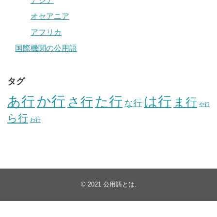
アジア
オセアニア
アフリカ
国際機関の公用語
タグ
か行
あ行
た行
は行
さ行
ま行
な行
や行
ら行
わ行
© 2021
公用語とは
.