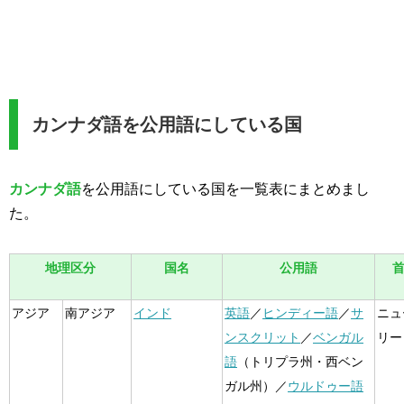
カンナダ語を公用語にしている国
カンナダ語
を公用語にしている国を一覧表にまとめまし
た。
地理区分
国名
公用語
アジア
南アジア
インド
英語
／
ヒンディー語
／
サ
ニュ
ンスクリット
／
ベンガル
リー
語
（トリプラ州・西ベン
ガル州）／
ウルドゥー語