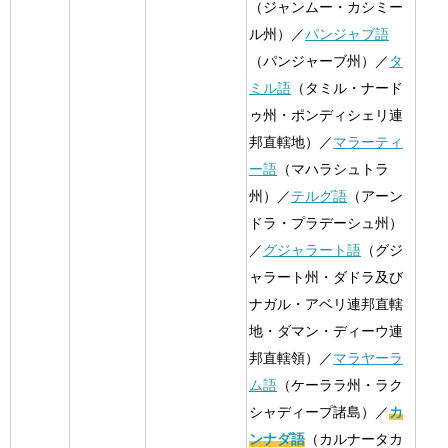
（ジャンムー・カシミー
ル州）／
パンジャブ語
（パンジャーブ州）／
タ
ミル語
（タミル・ナード
ゥ州・ポンディシェリ連
邦直轄地）／
マラーティ
ー語
（マハラシュトラ
州）／
テルグ語
（アーン
ドラ・プラデーシュ州）
／
グジャラート語
（グジ
ャラート州・ダドラ及び
ナガル・アベリ連邦直轄
地・ダマン・ディーウ連
邦直轄領）／
マラヤーラ
ム語
（ケーララ州・ラク
シャディープ諸島）／
カ
ンナダ語
（カルナータカ