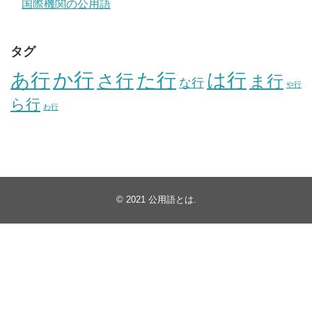
国際機関の公用語
タグ
か行
あ行
た行
は行
さ行
ま行
な行
や行
ら行
わ行
© 2021
公用語とは
.