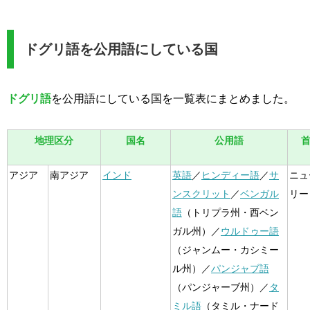
ドグリ語を公用語にしている国
ドグリ語
を公用語にしている国を一覧表にまとめました。
地理区分
国名
公用語
アジア
南アジア
インド
英語
／
ヒンディー語
／
サ
ニュ
ンスクリット
／
ベンガル
リー
語
（トリプラ州・西ベン
ガル州）／
ウルドゥー語
（ジャンムー・カシミー
ル州）／
パンジャブ語
（パンジャーブ州）／
タ
ミル語
（タミル・ナード