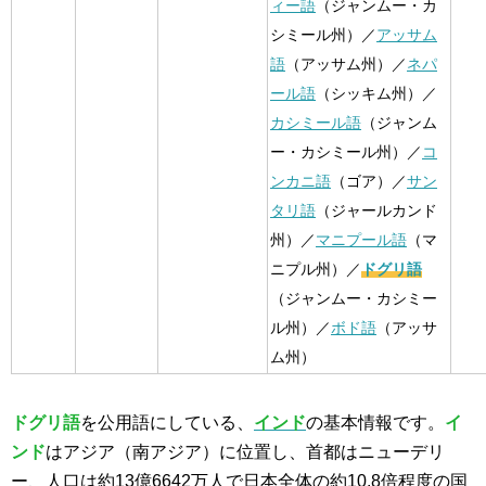
ィー語
（ジャンムー・カ
シミール州）／
アッサム
語
（アッサム州）／
ネパ
ール語
（シッキム州）／
カシミール語
（ジャンム
ー・カシミール州）／
コ
ンカニ語
（ゴア）／
サン
タリ語
（ジャールカンド
州）／
マニプール語
（マ
ニプル州）／
ドグリ語
（ジャンムー・カシミー
ル州）／
ボド語
（アッサ
ム州）
ドグリ語
を公用語にしている、
インド
の基本情報です。
イ
ンド
はアジア（南アジア）に位置し、首都はニューデリ
ー、人口は約13億6642万人で日本全体の約10.8倍程度の国