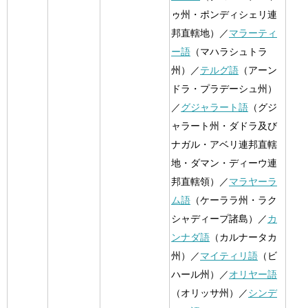
ゥ州・ポンディシェリ連
邦直轄地）／
マラーティ
ー語
（マハラシュトラ
州）／
テルグ語
（アーン
ドラ・プラデーシュ州）
／
グジャラート語
（グジ
ャラート州・ダドラ及び
ナガル・アベリ連邦直轄
地・ダマン・ディーウ連
邦直轄領）／
マラヤーラ
ム語
（ケーララ州・ラク
シャディープ諸島）／
カ
ンナダ語
（カルナータカ
州）／
マイティリ語
（ビ
ハール州）／
オリヤー語
（オリッサ州）／
シンデ