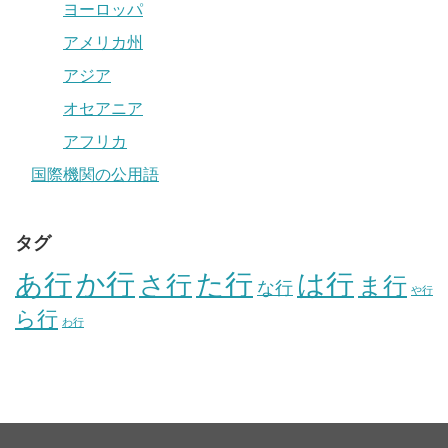
ヨーロッパ
アメリカ州
アジア
オセアニア
アフリカ
国際機関の公用語
タグ
か行
あ行
た行
は行
さ行
ま行
な行
や行
ら行
わ行