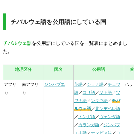
チバルウェ語を公用語にしている国
チバルウェ語
を公用語にしている国を一覧表にまとめまし
た。
地理区分
国名
公用語
首
アフリ
南アフリ
ジンバブエ
英語
／
ショナ語
／
チェワ
ハラ
カ
カ
語
／
コサ語
／
ソト語
／
ツ
ワナ語
／
ンダウ語
／
チバ
ルウェ語
／
北ンデベレ語
／
トンガ語
／
ヴェンダ語
／
カランガ語
／
ジンバブ
エ手話
／
ナンビャ語
／
コ