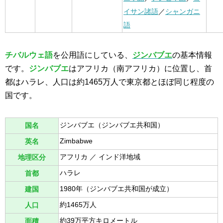
イサン諸語
／
シャンガニ
語
チバルウェ語
を公用語にしている、
ジンバブエ
の基本情報
です。
ジンバブエ
はアフリカ（南アフリカ）に位置し、首
都はハラレ、人口は約1465万人で東京都とほぼ同じ程度の
国です。
ジンバブエ（ジンバブエ共和国）
国名
Zimbabwe
英名
アフリカ ／ インド洋地域
地理区分
ハラレ
首都
1980年（ジンバブエ共和国が成立）
建国
約1465万人
人口
約39万平方キロメートル
面積