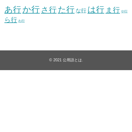
か行
あ行
た行
は行
さ行
ま行
な行
や行
ら行
わ行
© 2021
公用語とは
.