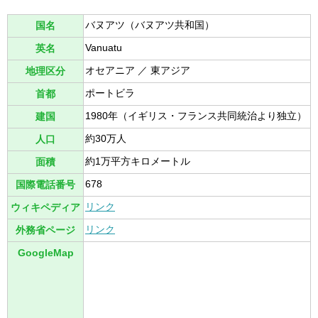
バヌアツ（バヌアツ共和国）
国名
Vanuatu
英名
オセアニア ／ 東アジア
地理区分
ポートビラ
首都
1980年（イギリス・フランス共同統治より独立）
建国
約30万人
人口
約1万平方キロメートル
面積
678
国際電話番号
リンク
ウィキペディア
リンク
外務省ページ
GoogleMap