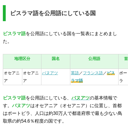
ビスラマ語を公用語にしている国
ビスラマ語
を公用語にしている国を一覧表にまとめまし
た。
地理区分
国名
公用語
首
オセアニ
オセアニ
バヌアツ
英語
／
フランス語
／
ビス
ポー
ア
ア
ラマ語
ラ
ビスラマ語
を公用語にしている、
バヌアツ
の基本情報で
す。
バヌアツ
はオセアニア（オセアニア）に位置し、首都
はポートビラ、人口は約30万人で都道府県で最も少ない鳥
取県の約54.6％程度の国です。