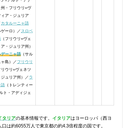
ーノ=アルト・アデ
ェ州・フリウリ=ヴ
ツィア・ジュリア
／
カタルーニャ語
ルゲーロ）／
スロベ
語
（フリウリ=ヴェ
ィア・ジュリア州）
ルデーニャ語
（サル
ニャ島）／
フリウリ
フリウリ=ヴェネツ
・ジュリア州）／
ラ
ン語
（トレンティー
アルト・アディジェ
イタリア
の基本情報です。
イタリア
はヨーロッパ（西ヨ
は約6055万人で東京都の約4.3倍程度の国です。