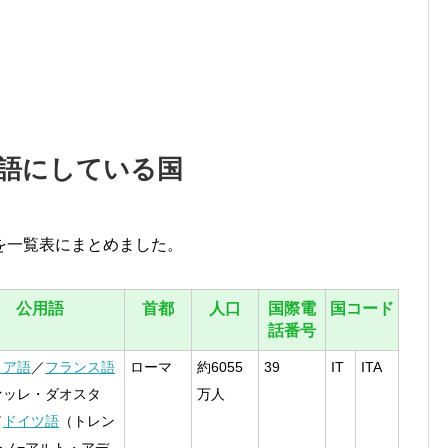
語にしている国
を一覧表にまとめました。
公用語
首都
人口
国際電
国コード
話番号
リア語
／
フランス語
ローマ
約6055
39
IT
ITA
ァッレ・ダオスタ
万人
／
ドイツ語
（トレン