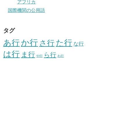
アフリカ
国際機関の公用語
タグ
か行
あ行
た行
さ行
な行
は行
ま行
ら行
や行
わ行