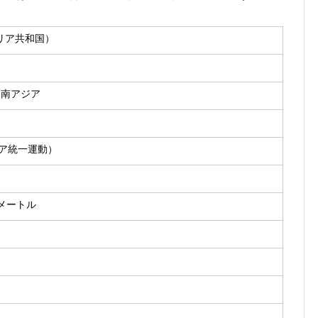
リア共和国）
東南アジア
リア統一運動）
メートル