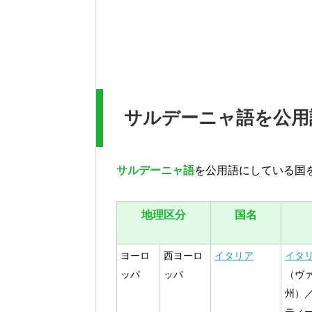
サルデーニャ語を公用
サルデーニャ語
を公用語にしている国
地理区分
国名
ヨーロ
西ヨーロ
イタリア
イタ
ッパ
ッパ
（ヴ
州）