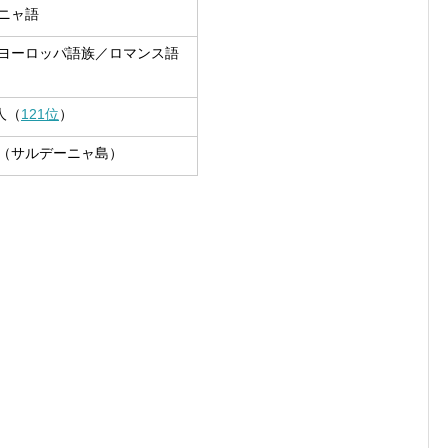
ニャ語
ヨーロッパ語族／ロマンス語
人（
121位
）
（サルデーニャ島）