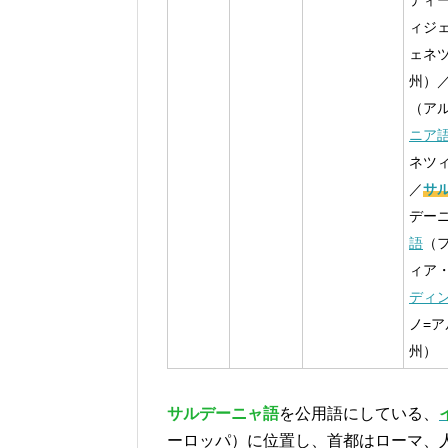
ティ
ィジ
ェネ
州）
（ア
ニア
ネツ
／
サ
デー
語
（
ィア
ディ
ノ=
州）
サルデーニャ語
を公用語にしている、
ーロッパ）に位置し、首都はローマ、人口