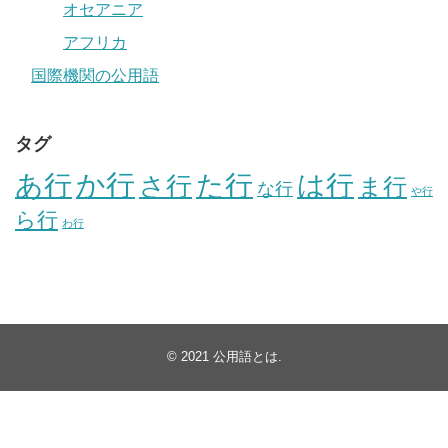
オセアニア
アフリカ
国際機関の公用語
タグ
か行
あ行
た行
は行
さ行
ま行
な行
や行
ら行
わ行
© 2021
公用語とは
.