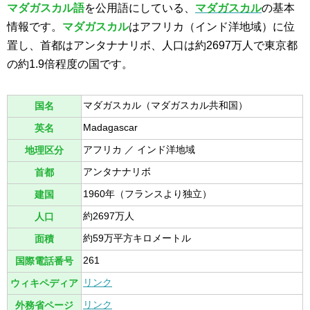
マダガスカル語
を公用語にしている、
マダガスカル
の基本
情報です。
マダガスカル
はアフリカ（インド洋地域）に位
置し、首都はアンタナナリボ、人口は約2697万人で東京都
の約1.9倍程度の国です。
マダガスカル（マダガスカル共和国）
国名
Madagascar
英名
アフリカ ／ インド洋地域
地理区分
アンタナナリボ
首都
1960年（フランスより独立）
建国
約2697万人
人口
約59万平方キロメートル
面積
261
国際電話番号
リンク
ウィキペディア
リンク
外務省ページ