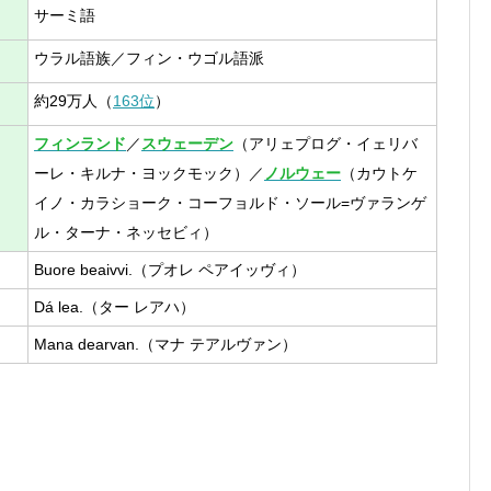
サーミ語
ウラル語族／フィン・ウゴル語派
約29万人（
163位
）
フィンランド
／
スウェーデン
（アリェプログ・イェリバ
ーレ・キルナ・ヨックモック）／
ノルウェー
（カウトケ
イノ・カラショーク・コーフョルド・ソール=ヴァランゲ
ル・ターナ・ネッセビィ）
Buore beaivvi.（プオレ ペアイッヴィ）
Dá lea.（ター レアハ）
Mana dearvan.（マナ テアルヴァン）