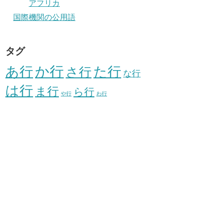
アフリカ
国際機関の公用語
タグ
か行
あ行
た行
さ行
な行
は行
ま行
ら行
や行
わ行