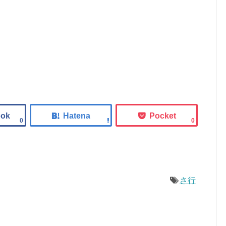
0
0
さ行