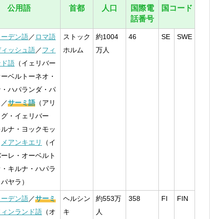
公用語
首都
人口
国際電
国コード
話番号
ェーデン語
／
ロマ語
ストック
約1004
46
SE
SWE
ディッシュ語
／
フィ
ホルム
万人
ンド語
（イェリバー
オーベルトーネオ・
ナ・ハパランダ・パ
）／
サーミ語
（アリ
ログ・イェリバー
キルナ・ヨックモッ
／
メアンキエリ
（イ
バーレ・オーベルト
オ・キルナ・ハパラ
・パヤラ）
ェーデン語
／
サーミ
ヘルシン
約553万
358
FI
FIN
フィンランド語
（オ
キ
人