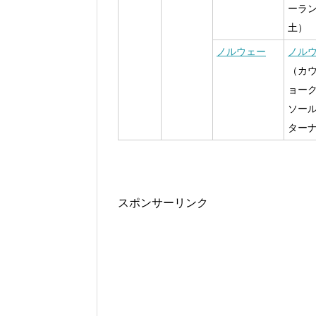
ーラ
土）
ノルウェー
ノル
（カ
ョー
ソー
ター
スポンサーリンク