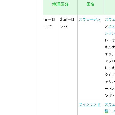
地理区分
国名
ヨーロ
北ヨーロ
スウェーデン
スウ
ッパ
ッパ
／
イ
ンラ
レ・
キル
ヤラ
ェプ
レ・
ク）
ェリ
ーネ
ンダ
フィンランド
スウ
語
／