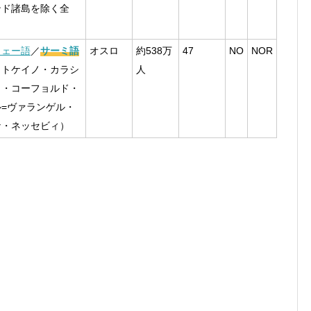
ンド諸島を除く全
ウェー語
／
サーミ語
オスロ
約538万
47
NO
NOR
ウトケイノ・カラシ
人
ク・コーフョルド・
ル=ヴァランゲル・
ナ・ネッセビィ）