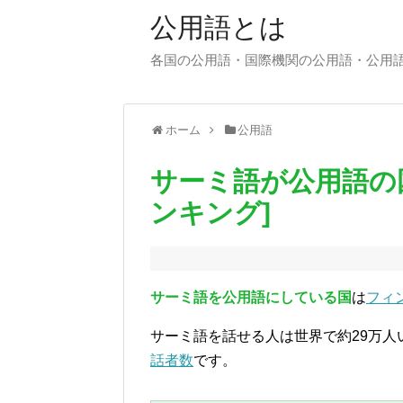
公用語とは
各国の公用語・国際機関の公用語・公用
ホーム
公用語
サーミ語が公用語の
ンキング]
サーミ語を公用語にしている国
は
フィ
サーミ語を話せる人は世界で約29万
話者数
です。