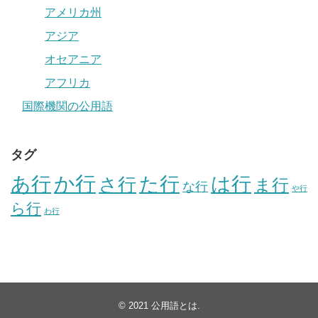
アメリカ州
アジア
オセアニア
アフリカ
国際機関の公用語
タグ
か行
あ行
た行
は行
さ行
ま行
な行
や行
ら行
わ行
© 2021
公用語とは
.