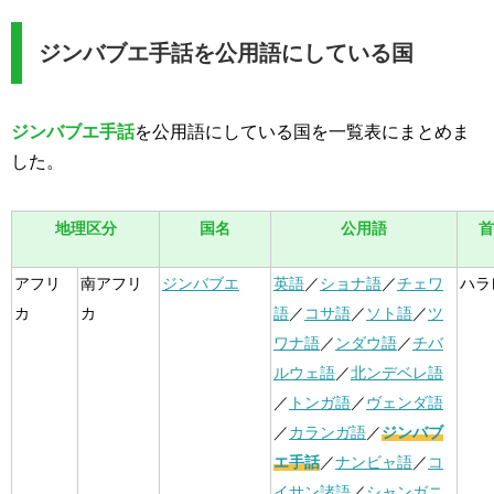
ジンバブエ手話を公用語にしている国
ジンバブエ手話
を公用語にしている国を一覧表にまとめま
した。
地理区分
国名
公用語
首
アフリ
南アフリ
ジンバブエ
英語
／
ショナ語
／
チェワ
ハラ
カ
カ
語
／
コサ語
／
ソト語
／
ツ
ワナ語
／
ンダウ語
／
チバ
ルウェ語
／
北ンデベレ語
／
トンガ語
／
ヴェンダ語
／
カランガ語
／
ジンバブ
エ手話
／
ナンビャ語
／
コ
イサン諸語
／
シャンガニ