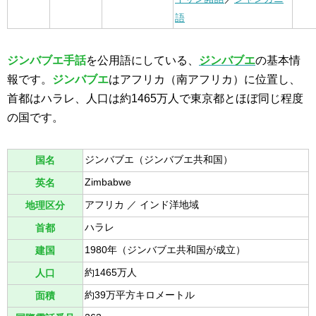
語
ジンバブエ手話
を公用語にしている、
ジンバブエ
の基本情
報です。
ジンバブエ
はアフリカ（南アフリカ）に位置し、
首都はハラレ、人口は約1465万人で東京都とほぼ同じ程度
の国です。
ジンバブエ（ジンバブエ共和国）
国名
Zimbabwe
英名
アフリカ ／ インド洋地域
地理区分
ハラレ
首都
1980年（ジンバブエ共和国が成立）
建国
約1465万人
人口
約39万平方キロメートル
面積