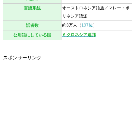
オーストロネシア語族／マレー・ポ
言語系統
リネシア語派
約3万人（
197位
）
話者数
ミクロネシア連邦
公用語にしている国
スポンサーリンク