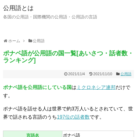
公用語とは
各国の公用語・国際機関の公用語・公用語の言語
ホーム
公用語
ポナペ語が公用語の国一覧[あいさつ・話者数・
ランキング]
2021/11/4
2021/11/10
公用語
ポナペ語を公用語にしている国
は
ミクロネシア連邦
だけで
す。
ポナペ語を話せる人は世界で約3万人いるとされていて、世
界で話される言語のうち
197位の話者数
です。
ポナペ語
言語名