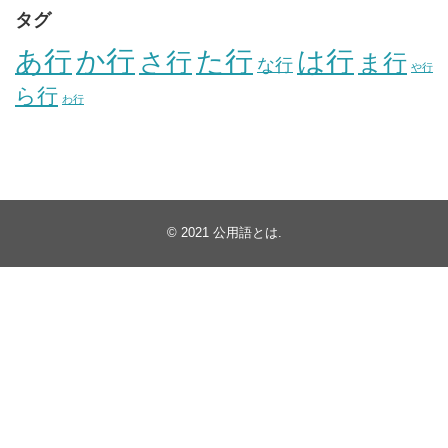
タグ
か行
あ行
た行
は行
さ行
ま行
な行
や行
ら行
わ行
© 2021
公用語とは
.