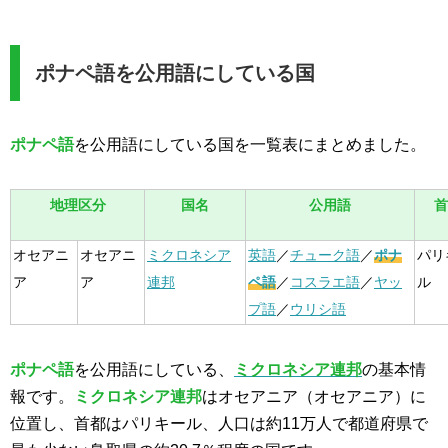
ポナペ語を公用語にしている国
ポナペ語
を公用語にしている国を一覧表にまとめました。
地理区分
国名
公用語
首
オセアニ
オセアニ
ミクロネシア
英語
／
チューク語
／
ポナ
パリ
ア
ア
連邦
ペ語
／
コスラエ語
／
ヤッ
ル
プ語
／
ウリシ語
ポナペ語
を公用語にしている、
ミクロネシア連邦
の基本情
報です。
ミクロネシア連邦
はオセアニア（オセアニア）に
位置し、首都はパリキール、人口は約11万人で都道府県で