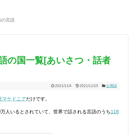
語の言語
語の国一覧[あいさつ・話者
2021/11/4
2021/11/10
公用語
北マケドニア
だけです。
0万人いるとされていて、世界で話される言語のうち
118