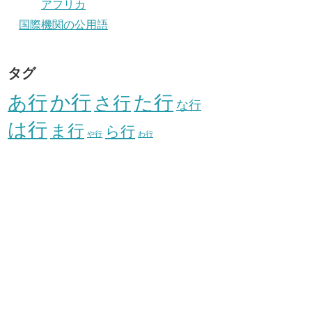
アフリカ
国際機関の公用語
タグ
か行
あ行
た行
さ行
な行
は行
ま行
ら行
や行
わ行