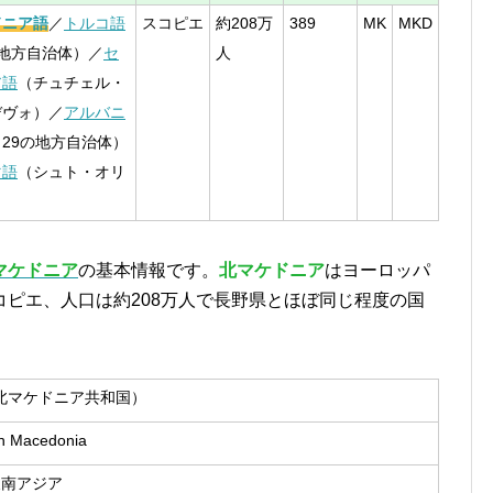
ドニア語
／
トルコ語
スコピエ
約208万
389
MK
MKD
の地方自治体）／
セ
人
ア語
（チュチェル・
デヴォ）／
アルバニ
（29の地方自治体）
マ語
（シュト・オリ
）
マケドニア
の基本情報です。
北マケドニア
はヨーロッパ
ピエ、人口は約208万人で長野県とほぼ同じ程度の国
北マケドニア共和国）
th Macedonia
東南アジア