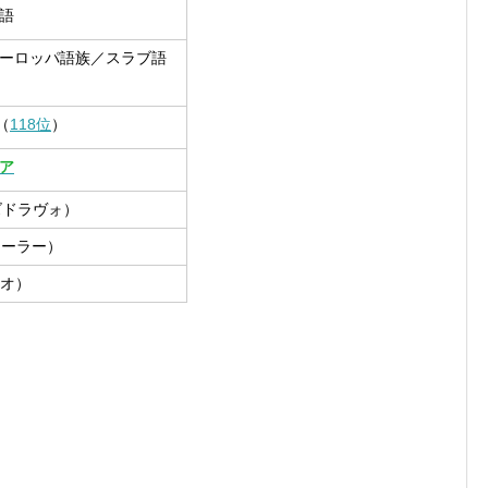
語
ーロッパ語族／スラブ語
（
118位
）
ア
（ズドラヴォ）
ァーラー）
ャオ）