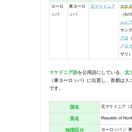
ヨーロ
東ヨーロ
北マケドニア
マケ
ッパ
ッパ
（4
ルビ
サン
ア語
／
ロ
ザリ
マケドニア語
を公用語にしている、
北
（東ヨーロッパ）に位置し、首都はスコ
です。
北マケドニア（
国名
Republic of Nor
英名
ヨーロッパ ／ 
地理区分