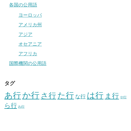
各国の公用語
ヨーロッパ
アメリカ州
アジア
オセアニア
アフリカ
国際機関の公用語
タグ
か行
あ行
た行
は行
さ行
ま行
な行
や行
ら行
わ行