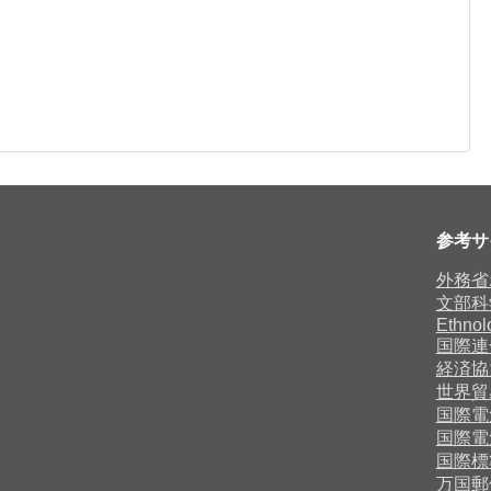
参考サ
外務省
文部科
Ethnol
国際連
経済協
世界貿
国際電
国際電
国際標
万国郵