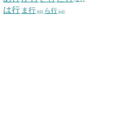
は行
ま行
ら行
や行
わ行