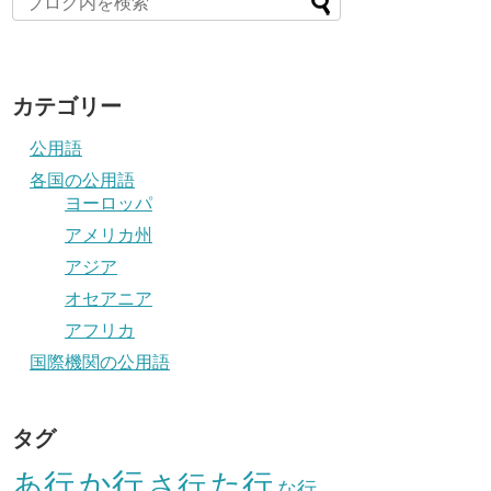
カテゴリー
公用語
各国の公用語
ヨーロッパ
アメリカ州
アジア
オセアニア
アフリカ
国際機関の公用語
タグ
か行
あ行
た行
さ行
な行