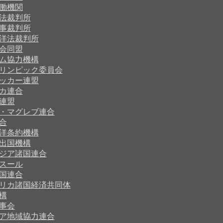
働機関
法裁判所
事裁判所
洋法裁判所
会同盟
ム協力機構
リンピック委員会
ッカー連盟
カ連合
連盟
・マグレブ連合
合
洋条約機構
出国機構
ジア諸国連合
スール
国連合
リカ諸国経済共同体
構
事会
ア地域協力連合