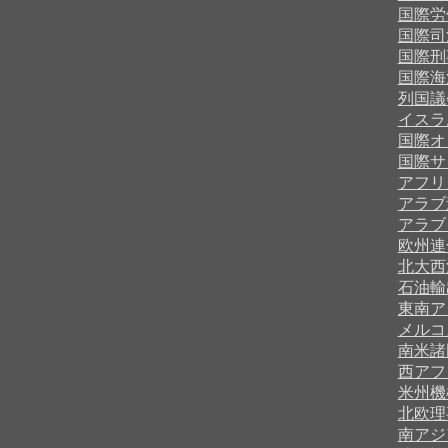
国際労
国際司
国際刑
国際海
列国議
イスラ
国際オ
国際サ
アフリ
アラブ
アラブ
欧州連
北大西
石油輸
東南ア
メルコ
南米諸
西アフ
米州機
北欧理
南アジ