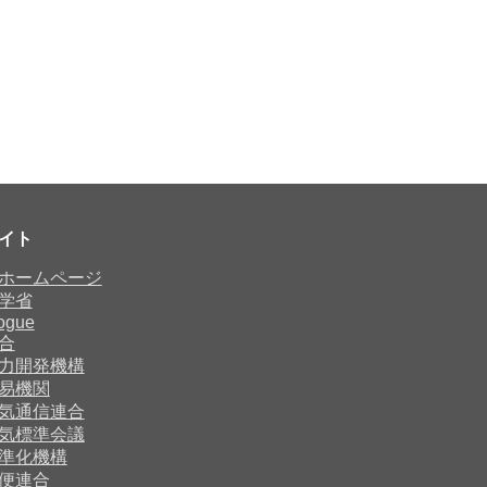
イト
ホームページ
学省
ogue
合
力開発機構
易機関
気通信連合
気標準会議
準化機構
便連合