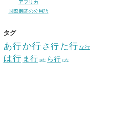
アフリカ
国際機関の公用語
タグ
か行
あ行
た行
さ行
な行
は行
ま行
ら行
や行
わ行