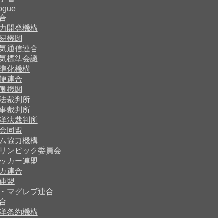
ogue
合
力開発機構
易機関
気通信連合
気標準会議
準化機構
便連合
働機関
法裁判所
事裁判所
洋法裁判所
会同盟
ム協力機構
リンピック委員会
ッカー連盟
カ連合
連盟
・マグレブ連合
合
洋条約機構