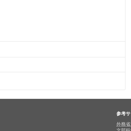
参考サ
外務省
文部科