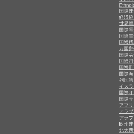
Ethnol
国際連
経済協
世界貿
国際電
国際電
国際標
万国郵
国際労
国際司
国際刑
国際海
列国議
イスラ
国際オ
国際サ
アフリ
アラブ
アラブ
欧州連
北大西